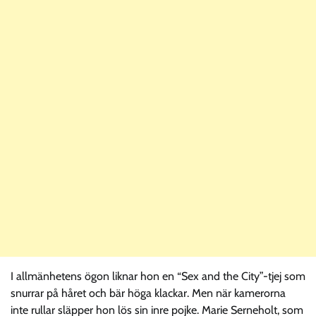
I allmänhetens ögon liknar hon en “Sex and the City”-tjej som
snurrar på håret och bär höga klackar. Men när kamerorna
inte rullar släpper hon lös sin inre pojke. Marie Serneholt, som