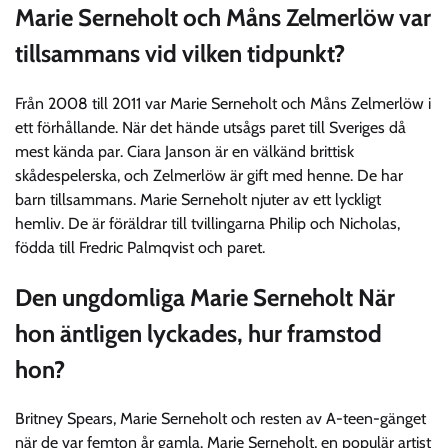
Marie Serneholt och Måns Zelmerlöw var
tillsammans vid vilken tidpunkt?
Från 2008 till 2011 var Marie Serneholt och Måns Zelmerlöw i
ett förhållande. När det hände utsågs paret till Sveriges då
mest kända par. Ciara Janson är en välkänd brittisk
skådespelerska, och Zelmerlöw är gift med henne. De har
barn tillsammans. Marie Serneholt njuter av ett lyckligt
hemliv. De är föräldrar till tvillingarna Philip och Nicholas,
födda till Fredric Palmqvist och paret.
Den ungdomliga Marie Serneholt När
hon äntligen lyckades, hur framstod
hon?
Britney Spears, Marie Serneholt och resten av A-teen-gänget
när de var femton år gamla. Marie Serneholt, en populär artist