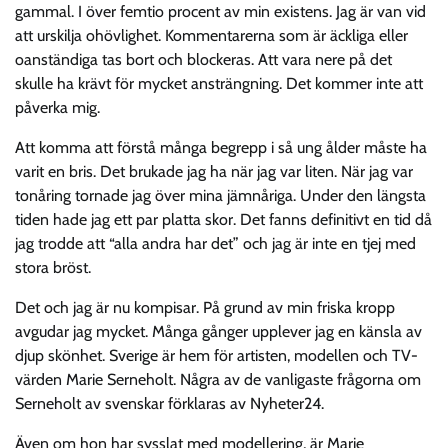
gammal. I över femtio procent av min existens. Jag är van vid
att urskilja ohövlighet. Kommentarerna som är äckliga eller
oanständiga tas bort och blockeras. Att vara nere på det
skulle ha krävt för mycket ansträngning. Det kommer inte att
påverka mig.
Att komma att förstå många begrepp i så ung ålder måste ha
varit en bris. Det brukade jag ha när jag var liten. När jag var
tonåring tornade jag över mina jämnåriga. Under den längsta
tiden hade jag ett par platta skor. Det fanns definitivt en tid då
jag trodde att “alla andra har det” och jag är inte en tjej med
stora bröst.
Det och jag är nu kompisar. På grund av min friska kropp
avgudar jag mycket. Många gånger upplever jag en känsla av
djup skönhet. Sverige är hem för artisten, modellen och TV-
värden Marie Serneholt. Några av de vanligaste frågorna om
Serneholt av svenskar förklaras av Nyheter24.
Även om hon har sysslat med modellering, är Marie