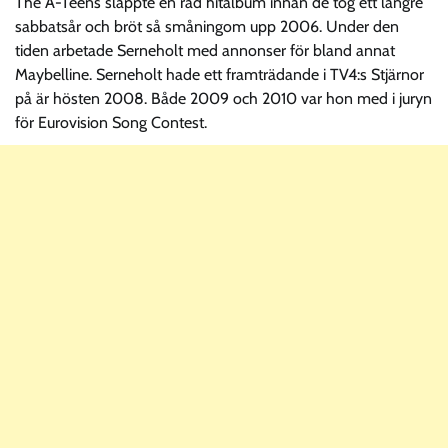
The A-Teens släppte en rad hitalbum innan de tog ett längre
sabbatsår och bröt så småningom upp 2006. Under den
tiden arbetade Serneholt med annonser för bland annat
Maybelline. Serneholt hade ett framträdande i TV4:s Stjärnor
på är hösten 2008. Både 2009 och 2010 var hon med i juryn
för Eurovision Song Contest.