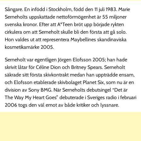
Sångare. En infödd i Stockholm, född den 11 juli 1983. Marie
Serneholts uppskattade nettoförmögenhet är 55 miljoner
svenska kronor. Efter att A*Teen bröt upp började rykten
cirkulera om att Serneholt skulle bli den första att gå solo.
Hon valdes ut att representera Maybellines skandinaviska
kosmetikamärke 2005.
Serneholt var egentligen Jörgen Elofsson 2005; han hade
skrivit låtar för Céline Dion och Britney Spears. Serneholt
säkrade sitt första skivkontrakt medan han uppträdde ensam,
och Elofsson etablerade skivbolaget Planet Six, som nu är en
division av Sony BMG. När Serneholts debutsingel “Det är
The Way My Heart Goes” debuterade i Sveriges radio i februari
2006 togs den väl emot av både kritiker och lyssnare.