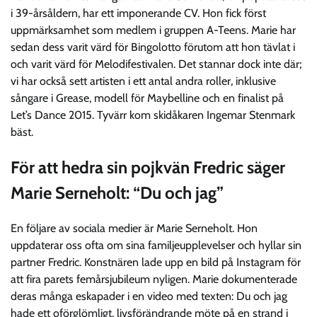
i 39-årsåldern, har ett imponerande CV. Hon fick först
uppmärksamhet som medlem i gruppen A-Teens. Marie har
sedan dess varit värd för Bingolotto förutom att hon tävlat i
och varit värd för Melodifestivalen. Det stannar dock inte där;
vi har också sett artisten i ett antal andra roller, inklusive
sångare i Grease, modell för Maybelline och en finalist på
Let’s Dance 2015. Tyvärr kom skidåkaren Ingemar Stenmark
bäst.
För att hedra sin pojkvän Fredric säger
Marie Serneholt: “Du och jag”
En följare av sociala medier är Marie Serneholt. Hon
uppdaterar oss ofta om sina familjeupplevelser och hyllar sin
partner Fredric. Konstnären lade upp en bild på Instagram för
att fira parets femårsjubileum nyligen. Marie dokumenterade
deras många eskapader i en video med texten: Du och jag
hade ett oförglömligt, livsförändrande möte på en strand i