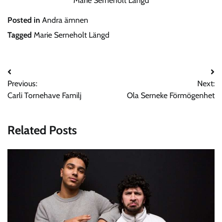
Marie Serneholt Längd
Posted in
Andra ämnen
Tagged
Marie Serneholt Längd
Post
Previous:
Next:
navigation
Carli Tornehave Familj
Ola Serneke Förmögenhet
Related Posts