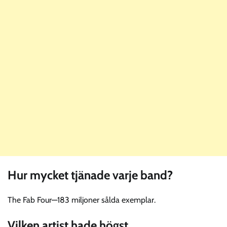
Hur mycket tjänade varje band?
The Fab Four—183 miljoner sålda exemplar.
Vilken artist hade högst