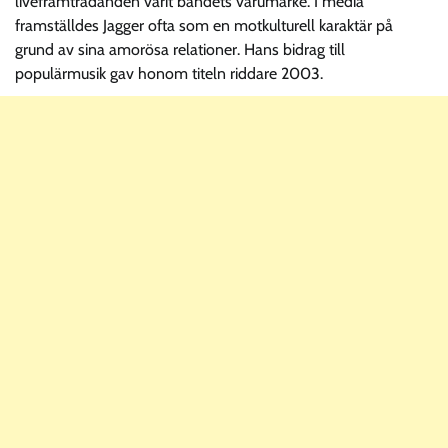
liveframträdanden varit bandets varumärke. I media
framställdes Jagger ofta som en motkulturell karaktär på
grund av sina amorösa relationer. Hans bidrag till
populärmusik gav honom titeln riddare 2003.