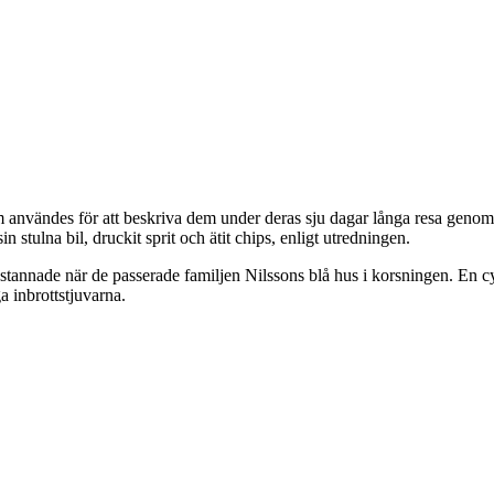
nvändes för att beskriva dem under deras sju dagar långa resa genom Sve
stulna bil, druckit sprit och ätit chips, enligt utredningen.
e stannade när de passerade familjen Nilssons blå hus i korsningen. En c
a inbrottstjuvarna.