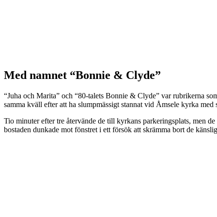
Med namnet “Bonnie & Clyde”
“Juha och Marita” och “80-talets Bonnie & Clyde” var rubrikerna som a
samma kväll efter att ha slumpmässigt stannat vid Åmsele kyrka med sin 
Tio minuter efter tre återvände de till kyrkans parkeringsplats, men d
bostaden dunkade mot fönstret i ett försök att skrämma bort de känslig