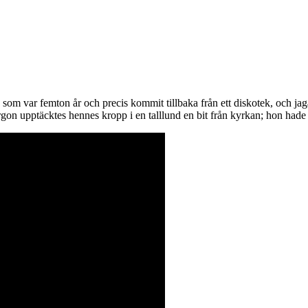
, som var femton år och precis kommit tillbaka från ett diskotek, och ja
rgon upptäcktes hennes kropp i en talllund en bit från kyrkan; hon had