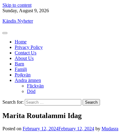
Skip to content
Sunday, August 9, 2026
Kändis Nyheter
Home
Privacy Policy
Contact Us
About Us
Barn
Familj
Pojkvän
Andra ämnen
Flickvän
Död
Search for:
Marita Routalammi Idag
Posted on
February 12, 2024
February 12, 2024
by
Mudasra