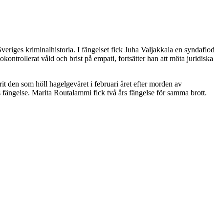
eriges kriminalhistoria. I fängelset fick Juha Valjakkala en syndaflod
kontrollerat våld och brist på empati, fortsätter han att möta juridiska
t den som höll hagelgeväret i februari året efter morden av
s fängelse. Marita Routalammi fick två års fängelse för samma brott.