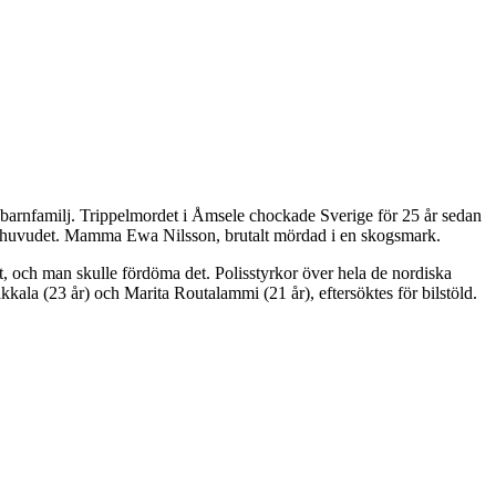
 barnfamilj. Trippelmordet i Åmsele chockade Sverige för 25 år sedan
r i huvudet. Mamma Ewa Nilsson, brutalt mördad i en skogsmark.
t, och man skulle fördöma det. Polisstyrkor över hela de nordiska
kala (23 år) och Marita Routalammi (21 år), eftersöktes för bilstöld.