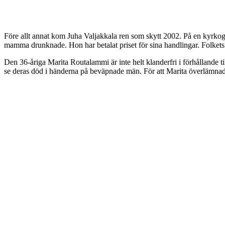
Före allt annat kom Juha Valjakkala ren som skytt 2002. På en kyrkogår
mamma drunknade. Hon har betalat priset för sina handlingar. Folket
Den 36-åriga Marita Routalammi är inte helt klanderfri i förhållande 
se deras död i händerna på beväpnade män. För att Marita överlämnad