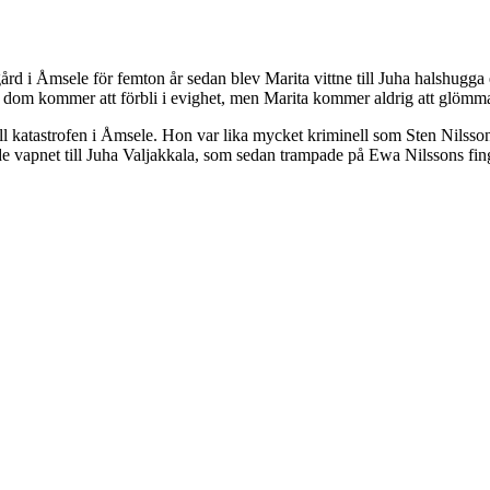
d i Åmsele för femton år sedan blev Marita vittne till Juha halshugga en
s dom kommer att förbli i evighet, men Marita kommer aldrig att glömm
till katastrofen i Åmsele. Hon var lika mycket kriminell som Sten Nilss
e vapnet till Juha Valjakkala, som sedan trampade på Ewa Nilssons fi