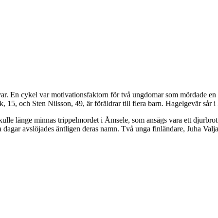
t var. En cykel var motivationsfaktorn för två ungdomar som mördade en
 15, och Sten Nilsson, 49, är föräldrar till flera barn. Hagelgevär så
kulle länge minnas trippelmordet i Åmsele, som ansågs vara ett djurbrot
 dagar avslöjades äntligen deras namn. Två unga finländare, Juha Valjak