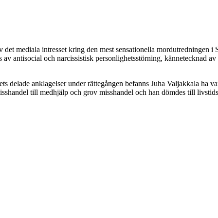
 det mediala intresset kring den mest sensationella mordutredningen i Sv
 av antisocial och narcissistisk personlighetsstörning, kännetecknad av o
ts delade anklagelser under rättegången befanns Juha Valjakkala ha vari
misshandel till medhjälp och grov misshandel och han dömdes till livstid