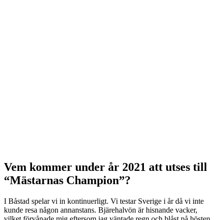
Vem kommer under år 2021 att utses till
“Mästarnas Champion”?
I Båstad spelar vi in kontinuerligt. Vi testar Sverige i år då vi inte
kunde resa någon annanstans. Bjärehalvön är hisnande vacker,
vilket förvånade mig eftersom jag väntade regn och blåst på hösten.