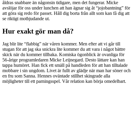
åldras snabbare än någonsin tidigare, men det fungerar. Micke
avslöjar för oss under lunchen att han ägnar sig åt “jojobantning” för
att göra sig redo för passet. Håll dig borta från allt som kan få dig att
se riktigt motbjudande ut.
Hur exakt gör man då?
Jag blir lite “flabbig” när våren kommer. Men efter att vi går till
stugan för att jag ska snickra lite kommer du att vara i något bättre
skick när du kommer tillbaka. Komiska ögonblick är ovanliga för
56-årige programledaren Micke Leijnegard. Desto lättare kan han
tappa humöret. Han fick ett smäll på handleden för att han tilltalade
mobbare i sin ungdom. Livet är fullt av glädje när man har söner och
en fru som Sanna. Hennes oväntade stillhet skingrade alla
möjligheter till ett parningsspel. Vår relation kan börja omedelbart.