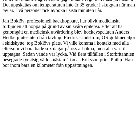
Det uppskattas om temperaturen inte är 35 grader i skuggan när man
tävlar. Två personer fick avboka i sista minuten i år.
Jan Boklöv, professionell backhoppare, har blivit medicinskt
förbjuden att hoppa på grund av sin svåra epilepsi. Efter att ha
genomgått en medicinsk utvärdering blev hockeyspelaren Anders
Hedberg utesluten från tävling. Fredrik Lindström, OS-guldmedaljör
i skidskytte, tog Boklövs plats. Vi ville komma i kontakt med alla
eftersom vi bara hade sex dagar på oss att filma, men alla var för
upptagna. Sedan vände vår lycka. Vid flera tillfällen i Storbritannien
besegrade fyrsitsig världsmästare Tomas Eriksson prins Philip. Han
bor inom bara en kilometer från uppsättningen.