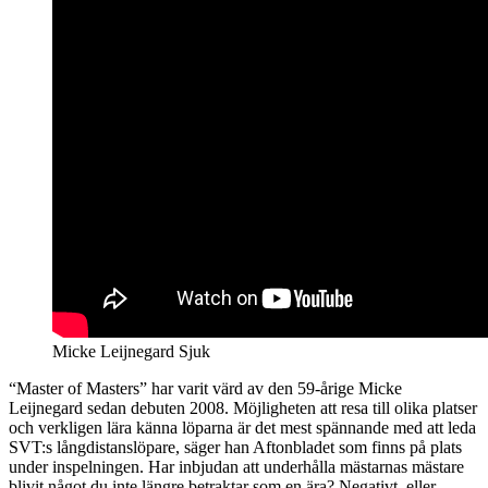
Micke Leijnegard Sjuk
“Master of Masters” har varit värd av den 59-årige Micke
Leijnegard sedan debuten 2008. Möjligheten att resa till olika platser
och verkligen lära känna löparna är det mest spännande med att leda
SVT:s långdistanslöpare, säger han Aftonbladet som finns på plats
under inspelningen. Har inbjudan att underhålla mästarnas mästare
blivit något du inte längre betraktar som en ära? Negativt, eller…