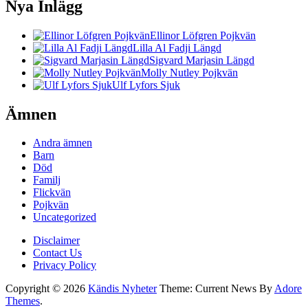
Nya Inlägg
Ellinor Löfgren Pojkvän
Lilla Al Fadji Längd
Sigvard Marjasin Längd
Molly Nutley Pojkvän
Ulf Lyfors Sjuk
Ämnen
Andra ämnen
Barn
Död
Familj
Flickvän
Pojkvän
Uncategorized
Disclaimer
Contact Us
Privacy Policy
Copyright © 2026
Kändis Nyheter
Theme: Current News By
Adore
Themes
.