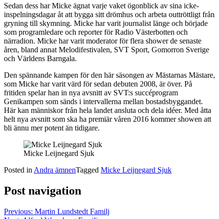
Sedan dess har Micke ägnat varje vaket ögonblick av sina icke-
inspelningsdagar åt att bygga sitt drömhus och arbeta outtröttligt från
gryning till skymning. Micke har varit journalist länge och började
som programledare och reporter för Radio Västerbotten och
närradion. Micke har varit moderator för flera shower de senaste
åren, bland annat Melodifestivalen, SVT Sport, Gomorron Sverige
och Världens Barngala.
Den spännande kampen för den här säsongen av Mästarnas Mästare,
som Micke har varit värd för sedan debuten 2008, är över. På
fritiden spelar han in nya avsnitt av SVT:s succéprogram
Genikampen som sänds i intervallerna mellan bostadsbyggandet.
Här kan människor från hela landet ansluta och dela idéer. Med åtta
helt nya avsnitt som ska ha premiär våren 2016 kommer showen att
bli ännu mer potent än tidigare.
Micke Leijnegard Sjuk
Posted in
Andra ämnen
Tagged
Micke Leijnegard Sjuk
Post navigation
Previous:
Martin Lundstedt Familj