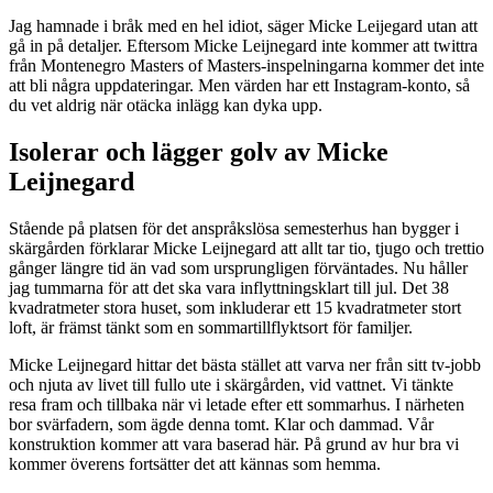
Jag hamnade i bråk med en hel idiot, säger Micke Leijegard utan att
gå in på detaljer. Eftersom Micke Leijnegard inte kommer att twittra
från Montenegro Masters of Masters-inspelningarna kommer det inte
att bli några uppdateringar. Men värden har ett Instagram-konto, så
du vet aldrig när otäcka inlägg kan dyka upp.
Isolerar och lägger golv av Micke
Leijnegard
Stående på platsen för det anspråkslösa semesterhus han bygger i
skärgården förklarar Micke Leijnegard att allt tar tio, tjugo och trettio
gånger längre tid än vad som ursprungligen förväntades. Nu håller
jag tummarna för att det ska vara inflyttningsklart till jul. Det 38
kvadratmeter stora huset, som inkluderar ett 15 kvadratmeter stort
loft, är främst tänkt som en sommartillflyktsort för familjer.
Micke Leijnegard hittar det bästa stället att varva ner från sitt tv-jobb
och njuta av livet till fullo ute i skärgården, vid vattnet. Vi tänkte
resa fram och tillbaka när vi letade efter ett sommarhus. I närheten
bor svärfadern, som ägde denna tomt. Klar och dammad. Vår
konstruktion kommer att vara baserad här. På grund av hur bra vi
kommer överens fortsätter det att kännas som hemma.