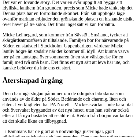
Det var en lovande story. Det var en svår uppgift att bygga sitt
idylliska lanthem från grunden, precis som Micke hade tänkt sig det.
Denna plats har en förtrollande skönhet. Från sitt upphöjda läge
ovanför marinan erbjuder den grönskande platsen en hisnande utsikt
över havet på tre sidor. Det finns inget sätt vi kan förbättra.
Micke Leijnegard, som kommer från Sävsjö i Småland, tycker att
skärgårdsatmosfären är tilltalande. Familjen bor för närvarande på
Söder, en stadsdel i Stockholm. Uppenbarligen värderar Micke
lantliv högre än stadsliv när det kommer till idyll. Att kunna varva
ner på en lantstuga över sommaren är en stor välsignelse för en
familj med två små barn. Det finns ett nytt sätt att leva här ute, och
kanske behöver du inte ens ett stort.
Återskapad årgång
Den charmiga stugan påminner om de ödmjuka fäbodarna som
används av de äldre på Söder. Bedårande och charmig, liten och
sliten. I verkligheten har PA Norell – Mickes svärfar – inte bara ritat
och övervakat byggandet av det nya huset, utan han strävar också
efter att få nya bostäder att se äldre ut. Redan från början var tanken
att det skulle likna en tillbyggnad.
Tillsammans har de gjort alla nödvändiga justeringar, gjort
nödvändiga snickerier och lagt grunden. Den som har gröna tummar