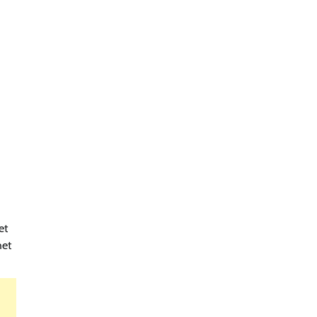
et
het