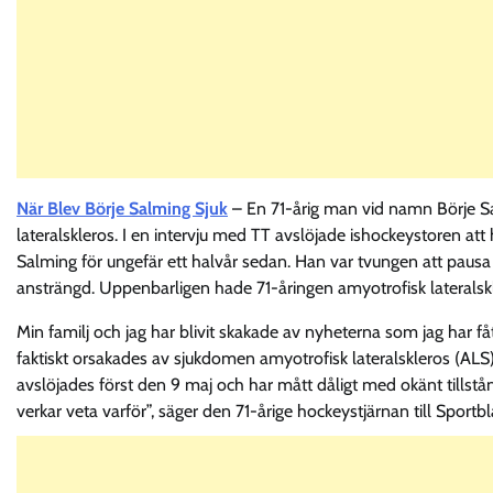
När Blev Börje Salming Sjuk
– En 71-årig man vid namn Börje Sa
lateralskleros. I en intervju med TT avslöjade ishockeystoren att
Salming för ungefär ett halvår sedan. Han var tvungen att pausa 
ansträngd. Uppenbarligen hade 71-åringen amyotrofisk laterals
Min familj och jag har blivit skakade av nyheterna som jag har f
faktiskt orsakades av sjukdomen amyotrofisk lateralskleros (ALS).
avslöjades först den 9 maj och har mått dåligt med okänt tillstå
verkar veta varför”, säger den 71-årige hockeystjärnan till Sportbl