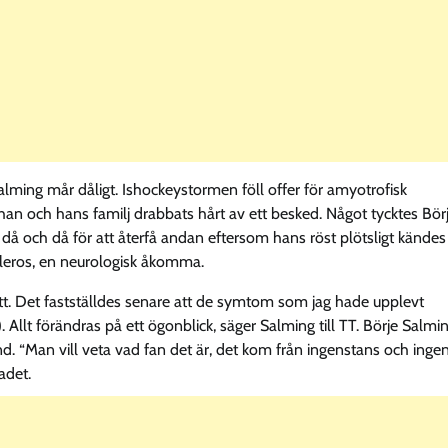
lming mår dåligt. Ishockeystormen föll offer för amyotrofisk
 han och hans familj drabbats hårt av ett besked. Något tycktes Bör
då och då för att återfå andan eftersom hans röst plötsligt kändes
kleros, en neurologisk åkomma.
ått. Det fastställdes senare att de symtom som jag hade upplevt
 Allt förändras på ett ögonblick, säger Salming till TT. Börje Salmi
nd. “Man vill veta vad fan det är, det kom från ingenstans och inge
adet.