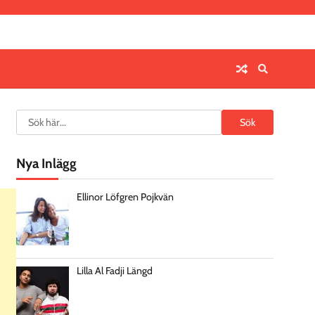
Search
Sök
Nya Inlägg
Ellinor Löfgren Pojkvän
Lilla Al Fadji Längd