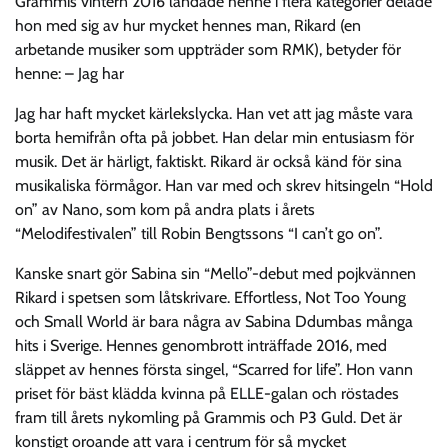
Grammis vintern 2016 landade henne i flera kategorier delade
hon med sig av hur mycket hennes man, Rikard (en
arbetande musiker som uppträder som RMK), betyder för
henne: – Jag har
Jag har haft mycket kärlekslycka. Han vet att jag måste vara
borta hemifrån ofta på jobbet. Han delar min entusiasm för
musik. Det är härligt, faktiskt. Rikard är också känd för sina
musikaliska förmågor. Han var med och skrev hitsingeln “Hold
on” av Nano, som kom på andra plats i årets
“Melodifestivalen” till Robin Bengtssons “I can’t go on”.
Kanske snart gör Sabina sin “Mello”-debut med pojkvännen
Rikard i spetsen som låtskrivare. Effortless, Not Too Young
och Small World är bara några av Sabina Ddumbas många
hits i Sverige. Hennes genombrott inträffade 2016, med
släppet av hennes första singel, “Scarred for life”. Hon vann
priset för bäst klädda kvinna på ELLE-galan och röstades
fram till årets nykomling på Grammis och P3 Guld. Det är
konstigt oroande att vara i centrum för så mycket