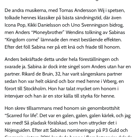
De andra musikerna, med Tomas Andersson Wij i spetsen,
tolkade hennes klassiker på bästa sändningstid, där även
Icona Pop, Kikki Danielsson och Uno Svenningson bidrog,
men Anders “Moneybrother” Wendins tolkning av Sabinas
“Kingdom come” lämnade den mest bestående effekten.
Efter det föll Sabina ner på ett knä och friade till honom.
Anders bekräftade detta under hela föreställningen och
svarade ja. Sabina är dock inte singel som Anders utan har en
partner. Rikard de Bruin, 32, har varit sångerskans partner
sedan hon var helt okänd och bor med henne i Vrberg, en
förort till Stockholm. Hon har talat mycket om honom i
intervjuer och han är en stor källa till styrka för henne.
Hon skrev tillsammans med honom sin genombrottshit
“Scarred for life”. Det var en galen, galen, galen kärlek, och jag
var med! Så pladask förälskad, som hon uttrycker det i
Nöjesguiden. Efter att Sabinas nomineringar på P3 Guld och