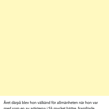
Året därpå blev hon välkänd för allmänheten när hon var
med som en av artisterna i Så mycket bättre, framförde