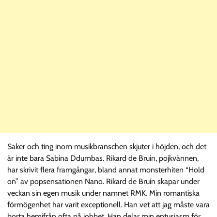
Saker och ting inom musikbranschen skjuter i höjden, och det
är inte bara Sabina Ddumbas. Rikard de Bruin, pojkvännen,
har skrivit flera framgångar, bland annat monsterhiten “Hold
on” av popsensationen Nano. Rikard de Bruin skapar under
veckan sin egen musik under namnet RMK. Min romantiska
förmögenhet har varit exceptionell. Han vet att jag måste vara
borta hemifrån ofta på jobbet. Han delar min entusiasm för