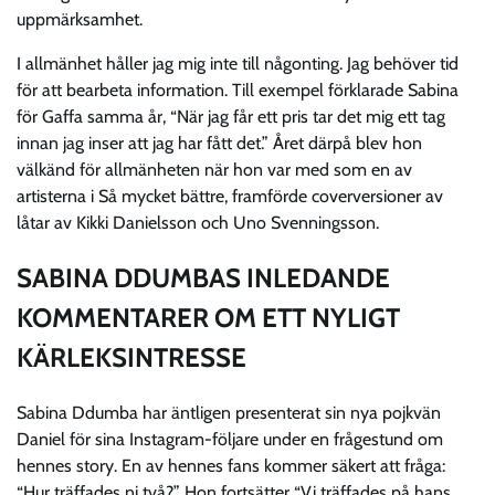
uppmärksamhet.
I allmänhet håller jag mig inte till någonting. Jag behöver tid
för att bearbeta information. Till exempel förklarade Sabina
för Gaffa samma år, “När jag får ett pris tar det mig ett tag
innan jag inser att jag har fått det.” Året därpå blev hon
välkänd för allmänheten när hon var med som en av
artisterna i Så mycket bättre, framförde coverversioner av
låtar av Kikki Danielsson och Uno Svenningsson.
SABINA DDUMBAS INLEDANDE
KOMMENTARER OM ETT NYLIGT
KÄRLEKSINTRESSE
Sabina Ddumba har äntligen presenterat sin nya pojkvän
Daniel för sina Instagram-följare under en frågestund om
hennes story. En av hennes fans kommer säkert att fråga:
“Hur träffades ni två?” Hon fortsätter “Vi träffades på hans