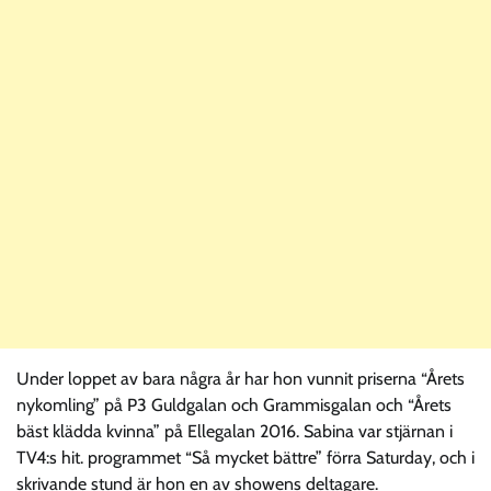
Under loppet av bara några år har hon vunnit priserna “Årets
nykomling” på P3 Guldgalan och Grammisgalan och “Årets
bäst klädda kvinna” på Ellegalan 2016. Sabina var stjärnan i
TV4:s hit. programmet “Så mycket bättre” förra Saturday, och i
skrivande stund är hon en av showens deltagare.