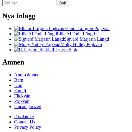
Sök
Nya Inlägg
Ellinor Löfgren Pojkvän
Lilla Al Fadji Längd
Sigvard Marjasin Längd
Molly Nutley Pojkvän
Ulf Lyfors Sjuk
Ämnen
Andra ämnen
Barn
Död
Familj
Flickvän
Pojkvän
Uncategorized
Disclaimer
Contact Us
Privacy Policy