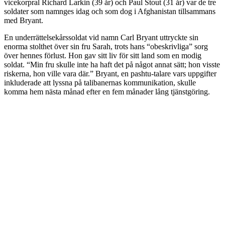
vicekorpral Richard Larkin (39 år) och Paul Stout (31 år) var de tre
soldater som namnges idag och som dog i Afghanistan tillsammans
med Bryant.
En underrättelsekårssoldat vid namn Carl Bryant uttryckte sin
enorma stolthet över sin fru Sarah, trots hans “obeskrivliga” sorg
över hennes förlust. Hon gav sitt liv för sitt land som en modig
soldat. “Min fru skulle inte ha haft det på något annat sätt; hon visste
riskerna, hon ville vara där.” Bryant, en pashtu-talare vars uppgifter
inkluderade att lyssna på talibanernas kommunikation, skulle
komma hem nästa månad efter en fem månader lång tjänstgöring.