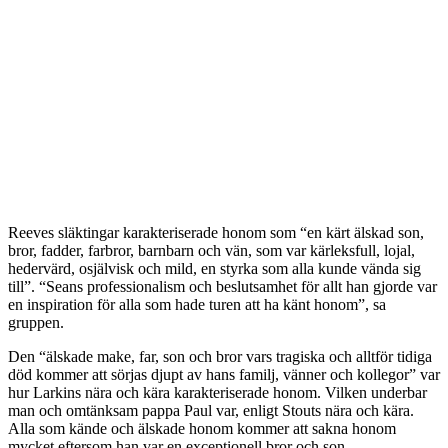
Reeves släktingar karakteriserade honom som “en kärt älskad son,
bror, fadder, farbror, barnbarn och vän, som var kärleksfull, lojal,
hedervärd, osjälvisk och mild, en styrka som alla kunde vända sig
till”. “Seans professionalism och beslutsamhet för allt han gjorde var
en inspiration för alla som hade turen att ha känt honom”, sa
gruppen.
Den “älskade make, far, son och bror vars tragiska och alltför tidiga
död kommer att sörjas djupt av hans familj, vänner och kollegor” var
hur Larkins nära och kära karakteriserade honom. Vilken underbar
man och omtänksam pappa Paul var, enligt Stouts nära och kära.
Alla som kände och älskade honom kommer att sakna honom
mycket eftersom han var en exceptionell bror och son.