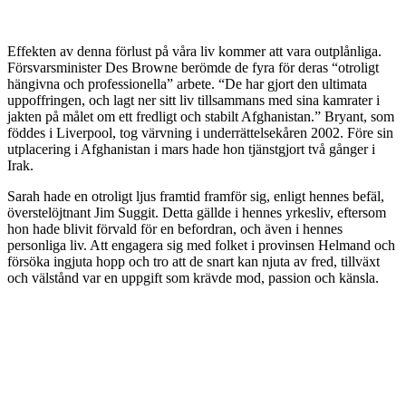
Effekten av denna förlust på våra liv kommer att vara outplånliga.
Försvarsminister Des Browne berömde de fyra för deras “otroligt
hängivna och professionella” arbete. “De har gjort den ultimata
uppoffringen, och lagt ner sitt liv tillsammans med sina kamrater i
jakten på målet om ett fredligt och stabilt Afghanistan.” Bryant, som
föddes i Liverpool, tog värvning i underrättelsekåren 2002. Före sin
utplacering i Afghanistan i mars hade hon tjänstgjort två gånger i
Irak.
Sarah hade en otroligt ljus framtid framför sig, enligt hennes befäl,
överstelöjtnant Jim Suggit. Detta gällde i hennes yrkesliv, eftersom
hon hade blivit förvald för en befordran, och även i hennes
personliga liv. Att engagera sig med folket i provinsen Helmand och
försöka ingjuta hopp och tro att de snart kan njuta av fred, tillväxt
och välstånd var en uppgift som krävde mod, passion och känsla.