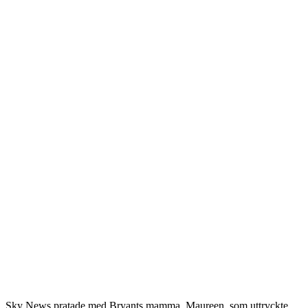
Sky News pratade med Bryants mamma, Maureen, som uttryckte