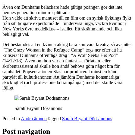
Även om Dunhams belackare hade giltiga poänger, gör det inte
hennes generation mindre splittrad.
Hon valde att skriva manuset till en film om en syrisk flyktings flykt
från sitt tidigare expertområde – undervisa unga, vackra kvinnor i
New Yorks övre medelklass – istället. Ett skrämmande och lika
beklagligt val.
Det bestämdes att en kvinna aldrig bara kan vara kreativ, så avsnittet
“The Crazy Woman in the Refugee Camp” togs ner efter att ha
kritiserat Dunhams offentliga drag i “A Wolf Seeks His Pod”
(14/12/18). Även om hon var en fantastisk författare eller
skribentassistent så skulle hon ändå behöva göra något bra för
samhället. Popsensationen Sias har producerat minst en känd
partylåt till kulturkanonen; Att jämföra Dunhams konstnärliga
skicklighet (och professionella framgångar) med det skulle vara
löjligt.
Sarah Bryant Dösannons
Posted in
Andra ämnen
Tagged
Sarah Bryant Dödsannons
Post navigation