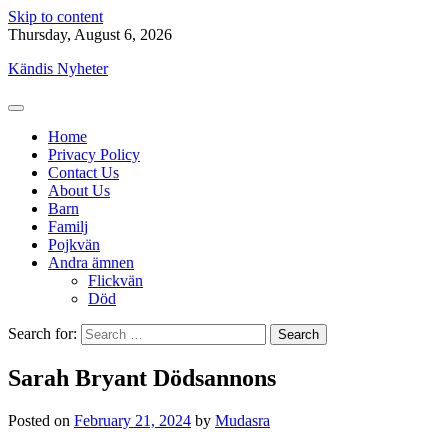
Skip to content
Thursday, August 6, 2026
Kändis Nyheter
Home
Privacy Policy
Contact Us
About Us
Barn
Familj
Pojkvän
Andra ämnen
Flickvän
Död
Search for:
Sarah Bryant Dödsannons
Posted on
February 21, 2024
by
Mudasra