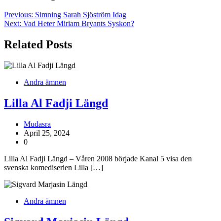
Previous:
Simning Sarah Sjöström Idag
Next:
Vad Heter Miriam Bryants Syskon?
Related Posts
Andra ämnen
Lilla Al Fadji Längd
Mudasra
April 25, 2024
0
Lilla Al Fadji Längd – Våren 2008 började Kanal 5 visa den
svenska komediserien Lilla […]
Andra ämnen