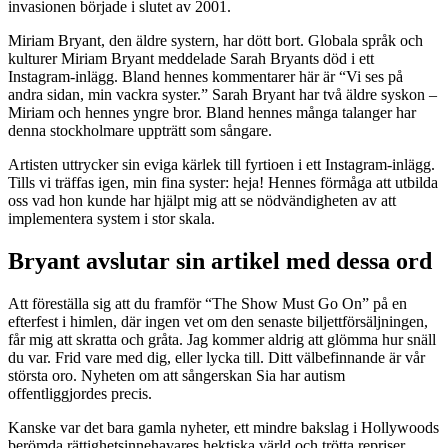
invasionen började i slutet av 2001.
Miriam Bryant, den äldre systern, har dött bort. Globala språk och
kulturer Miriam Bryant meddelade Sarah Bryants död i ett
Instagram-inlägg. Bland hennes kommentarer här är “Vi ses på
andra sidan, min vackra syster.” Sarah Bryant har två äldre syskon –
Miriam och hennes yngre bror. Bland hennes många talanger har
denna stockholmare uppträtt som sångare.
Artisten uttrycker sin eviga kärlek till fyrtioen i ett Instagram-inlägg.
Tills vi träffas igen, min fina syster: heja! Hennes förmåga att utbilda
oss vad hon kunde har hjälpt mig att se nödvändigheten av att
implementera system i stor skala.
Bryant avslutar sin artikel med dessa ord
Att föreställa sig att du framför “The Show Must Go On” på en
efterfest i himlen, där ingen vet om den senaste biljettförsäljningen,
får mig att skratta och gråta. Jag kommer aldrig att glömma hur snäll
du var. Frid vare med dig, eller lycka till. Ditt välbefinnande är vår
största oro. Nyheten om att sångerskan Sia har autism
offentliggjordes precis.
Kanske var det bara gamla nyheter, ett mindre bakslag i Hollywoods
berömda rättighetsinnehavares hektiska värld och trötta repriser.