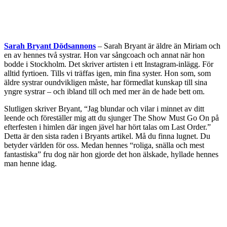
Sarah Bryant Dödsannons
– Sarah Bryant är äldre än Miriam och
en av hennes två systrar. Hon var sångcoach och annat när hon
bodde i Stockholm. Det skriver artisten i ett Instagram-inlägg. För
alltid fyrtioen. Tills vi träffas igen, min fina syster. Hon som, som
äldre systrar oundvikligen måste, har förmedlat kunskap till sina
yngre systrar – och ibland till och med mer än de hade bett om.
Slutligen skriver Bryant, “Jag blundar och vilar i minnet av ditt
leende och föreställer mig att du sjunger The Show Must Go On på
efterfesten i himlen där ingen jävel har hört talas om Last Order.”
Detta är den sista raden i Bryants artikel. Må du finna lugnet. Du
betyder världen för oss. Medan hennes “roliga, snälla och mest
fantastiska” fru dog när hon gjorde det hon älskade, hyllade hennes
man henne idag.