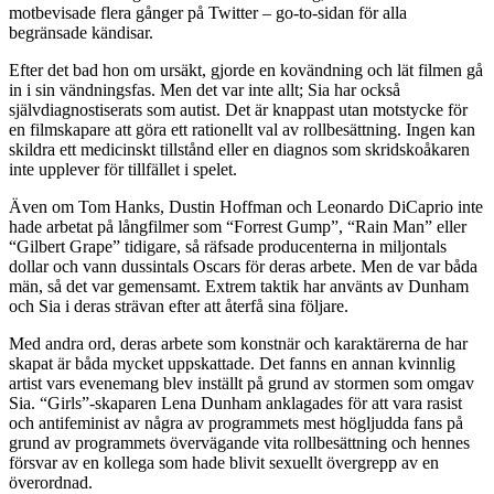
motbevisade flera gånger på Twitter – go-to-sidan för alla
begränsade kändisar.
Efter det bad hon om ursäkt, gjorde en kovändning och lät filmen gå
in i sin vändningsfas. Men det var inte allt; Sia har också
självdiagnostiserats som autist. Det är knappast utan motstycke för
en filmskapare att göra ett rationellt val av rollbesättning. Ingen kan
skildra ett medicinskt tillstånd eller en diagnos som skridskoåkaren
inte upplever för tillfället i spelet.
Även om Tom Hanks, Dustin Hoffman och Leonardo DiCaprio inte
hade arbetat på långfilmer som “Forrest Gump”, “Rain Man” eller
“Gilbert Grape” tidigare, så räfsade producenterna in miljontals
dollar och vann dussintals Oscars för deras arbete. Men de var båda
män, så det var gemensamt. Extrem taktik har använts av Dunham
och Sia i deras strävan efter att återfå sina följare.
Med andra ord, deras arbete som konstnär och karaktärerna de har
skapat är båda mycket uppskattade. Det fanns en annan kvinnlig
artist vars evenemang blev inställt på grund av stormen som omgav
Sia. “Girls”-skaparen Lena Dunham anklagades för att vara rasist
och antifeminist av några av programmets mest högljudda fans på
grund av programmets övervägande vita rollbesättning och hennes
försvar av en kollega som hade blivit sexuellt övergrepp av en
överordnad.