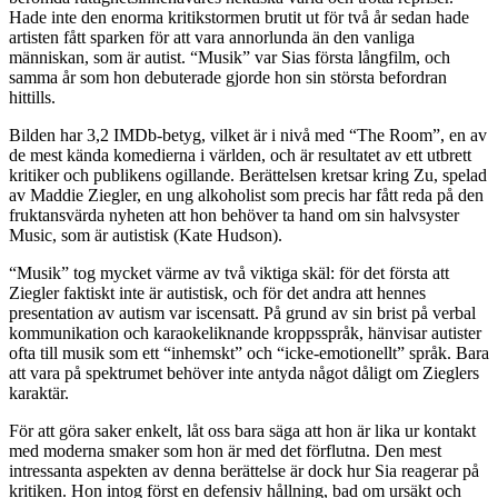
Hade inte den enorma kritikstormen brutit ut för två år sedan hade
artisten fått sparken för att vara annorlunda än den vanliga
människan, som är autist. “Musik” var Sias första långfilm, och
samma år som hon debuterade gjorde hon sin största befordran
hittills.
Bilden har 3,2 IMDb-betyg, vilket är i nivå med “The Room”, en av
de mest kända komedierna i världen, och är resultatet av ett utbrett
kritiker och publikens ogillande. Berättelsen kretsar kring Zu, spelad
av Maddie Ziegler, en ung alkoholist som precis har fått reda på den
fruktansvärda nyheten att hon behöver ta hand om sin halvsyster
Music, som är autistisk (Kate Hudson).
“Musik” tog mycket värme av två viktiga skäl: för det första att
Ziegler faktiskt inte är autistisk, och för det andra att hennes
presentation av autism var iscensatt. På grund av sin brist på verbal
kommunikation och karaokeliknande kroppsspråk, hänvisar autister
ofta till musik som ett “inhemskt” och “icke-emotionellt” språk. Bara
att vara på spektrumet behöver inte antyda något dåligt om Zieglers
karaktär.
För att göra saker enkelt, låt oss bara säga att hon är lika ur kontakt
med moderna smaker som hon är med det förflutna. Den mest
intressanta aspekten av denna berättelse är dock hur Sia reagerar på
kritiken. Hon intog först en defensiv hållning, bad om ursäkt och