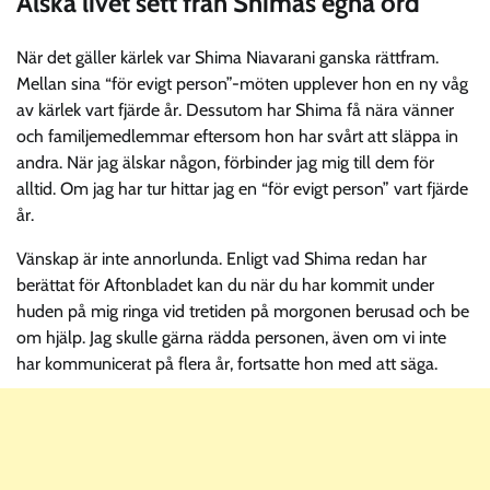
Älska livet sett från Shimas egna ord
När det gäller kärlek var Shima Niavarani ganska rättfram.
Mellan sina “för evigt person”-möten upplever hon en ny våg
av kärlek vart fjärde år. Dessutom har Shima få nära vänner
och familjemedlemmar eftersom hon har svårt att släppa in
andra. När jag älskar någon, förbinder jag mig till dem för
alltid. Om jag har tur hittar jag en “för evigt person” vart fjärde
år.
Vänskap är inte annorlunda. Enligt vad Shima redan har
berättat för Aftonbladet kan du när du har kommit under
huden på mig ringa vid tretiden på morgonen berusad och be
om hjälp. Jag skulle gärna rädda personen, även om vi inte
har kommunicerat på flera år, fortsatte hon med att säga.