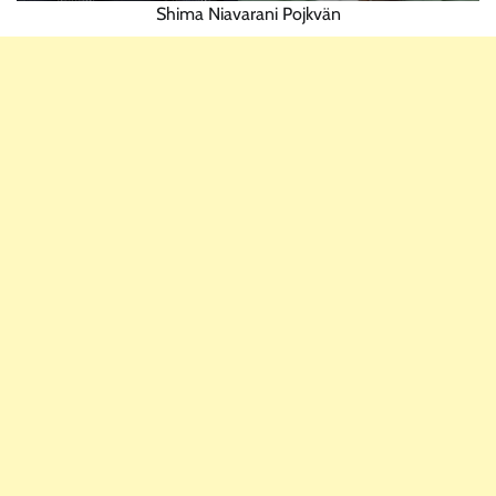
Shima Niavarani Pojkvän