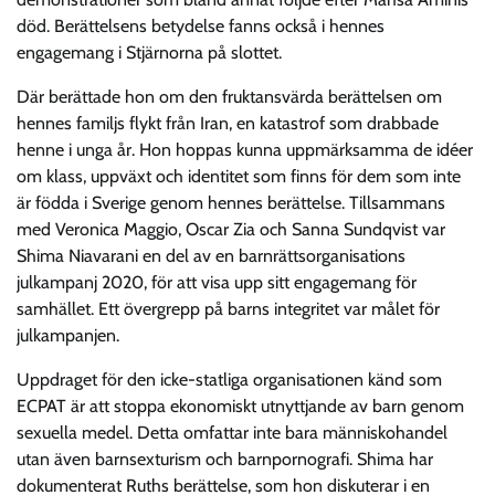
död. Berättelsens betydelse fanns också i hennes
engagemang i Stjärnorna på slottet.
Där berättade hon om den fruktansvärda berättelsen om
hennes familjs flykt från Iran, en katastrof som drabbade
henne i unga år. Hon hoppas kunna uppmärksamma de idéer
om klass, uppväxt och identitet som finns för dem som inte
är födda i Sverige genom hennes berättelse. Tillsammans
med Veronica Maggio, Oscar Zia och Sanna Sundqvist var
Shima Niavarani en del av en barnrättsorganisations
julkampanj 2020, för att visa upp sitt engagemang för
samhället. Ett övergrepp på barns integritet var målet för
julkampanjen.
Uppdraget för den icke-statliga organisationen känd som
ECPAT är att stoppa ekonomiskt utnyttjande av barn genom
sexuella medel. Detta omfattar inte bara människohandel
utan även barnsexturism och barnpornografi. Shima har
dokumenterat Ruths berättelse, som hon diskuterar i en