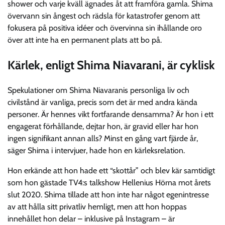
shower och varje kväll ägnades åt att framföra gamla. Shima
övervann sin ångest och rädsla för katastrofer genom att
fokusera på positiva idéer och övervinna sin ihållande oro
över att inte ha en permanent plats att bo på.
Kärlek, enligt Shima Niavarani, är cyklisk
Spekulationer om Shima Niavaranis personliga liv och
civilstånd är vanliga, precis som det är med andra kända
personer. Är hennes vikt fortfarande densamma? Är hon i ett
engagerat förhållande, dejtar hon, är gravid eller har hon
ingen signifikant annan alls? Minst en gång vart fjärde år,
säger Shima i intervjuer, hade hon en kärleksrelation.
Hon erkände att hon hade ett “skottår” och blev kär samtidigt
som hon gästade TV4:s talkshow Hellenius Hörna mot årets
slut 2020. Shima tillade att hon inte har något egenintresse
av att hålla sitt privatliv hemligt, men att hon hoppas
innehållet hon delar – inklusive på Instagram – är