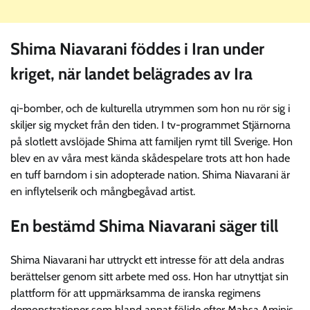
Shima Niavarani föddes i Iran under
kriget, när landet belägrades av Ira
qi-bomber, och de kulturella utrymmen som hon nu rör sig i
skiljer sig mycket från den tiden. I tv-programmet Stjärnorna
på slotlett avslöjade Shima att familjen rymt till Sverige. Hon
blev en av våra mest kända skådespelare trots att hon hade
en tuff barndom i sin adopterade nation. Shima Niavarani är
en inflytelserik och mångbegåvad artist.
En bestämd Shima Niavarani säger till
Shima Niavarani har uttryckt ett intresse för att dela andras
berättelser genom sitt arbete med oss. Hon har utnyttjat sin
plattform för att uppmärksamma de iranska regimens
demonstrationer som bland annat följde efter Mahsa Aminis