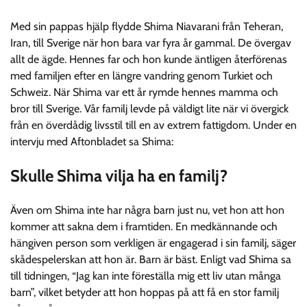
Med sin pappas hjälp flydde Shima Niavarani från Teheran,
Iran, till Sverige när hon bara var fyra år gammal. De övergav
allt de ägde. Hennes far och hon kunde äntligen återförenas
med familjen efter en längre vandring genom Turkiet och
Schweiz. När Shima var ett år rymde hennes mamma och
bror till Sverige. Vår familj levde på väldigt lite när vi övergick
från en överdådig livsstil till en av extrem fattigdom. Under en
intervju med Aftonbladet sa Shima:
Skulle Shima vilja ha en familj?
Även om Shima inte har några barn just nu, vet hon att hon
kommer att sakna dem i framtiden. En medkännande och
hängiven person som verkligen är engagerad i sin familj, säger
skådespelerskan att hon är. Barn är bäst. Enligt vad Shima sa
till tidningen, “Jag kan inte föreställa mig ett liv utan många
barn”, vilket betyder att hon hoppas på att få en stor familj