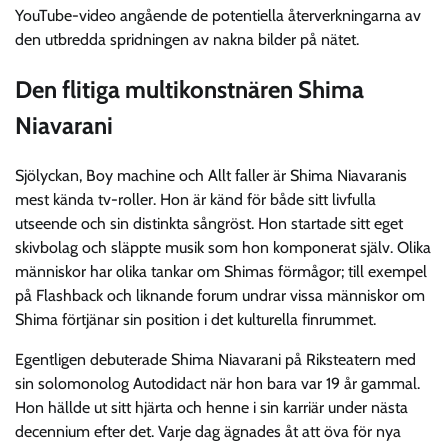
YouTube-video angående de potentiella återverkningarna av
den utbredda spridningen av nakna bilder på nätet.
Den flitiga multikonstnären Shima
Niavarani
Sjölyckan, Boy machine och Allt faller är Shima Niavaranis
mest kända tv-roller. Hon är känd för både sitt livfulla
utseende och sin distinkta sångröst. Hon startade sitt eget
skivbolag och släppte musik som hon komponerat själv. Olika
människor har olika tankar om Shimas förmågor; till exempel
på Flashback och liknande forum undrar vissa människor om
Shima förtjänar sin position i det kulturella finrummet.
Egentligen debuterade Shima Niavarani på Riksteatern med
sin solomonolog Autodidact när hon bara var 19 år gammal.
Hon hällde ut sitt hjärta och henne i sin karriär under nästa
decennium efter det. Varje dag ägnades åt att öva för nya