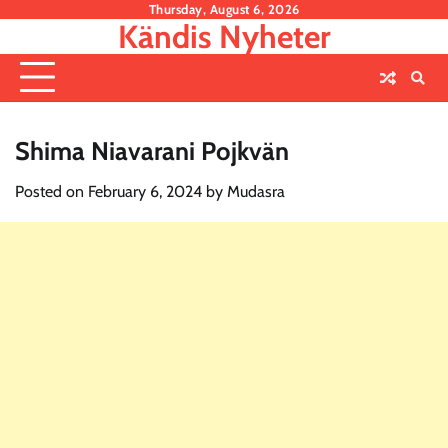
Skip
Thursday, August 6, 2026
Kändis Nyheter
to
content
Shima Niavarani Pojkvän
Posted on
February 6, 2024
by
Mudasra