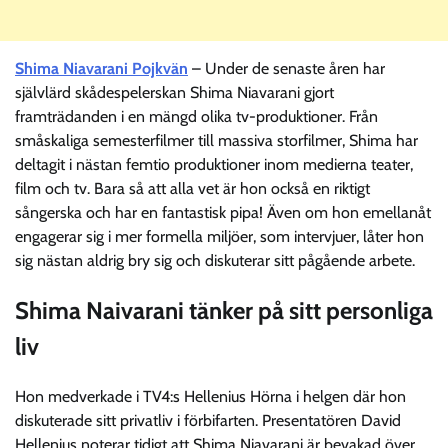
Shima Niavarani Pojkvän
– Under de senaste åren har
självlärd skådespelerskan Shima Niavarani gjort
framträdanden i en mängd olika tv-produktioner. Från
småskaliga semesterfilmer till massiva storfilmer, Shima har
deltagit i nästan femtio produktioner inom medierna teater,
film och tv. Bara så att alla vet är hon också en riktigt
sångerska och har en fantastisk pipa! Även om hon emellanåt
engagerar sig i mer formella miljöer, som intervjuer, låter hon
sig nästan aldrig bry sig och diskuterar sitt pågående arbete.
Shima Naivarani tänker på sitt personliga
liv
Hon medverkade i TV4:s Hellenius Hörna i helgen där hon
diskuterade sitt privatliv i förbifarten. Presentatören David
Hellenius noterar tidigt att Shima Niavarani är bevakad över