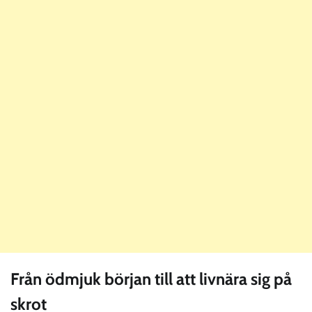
Från ödmjuk början till att livnära sig på
skrot