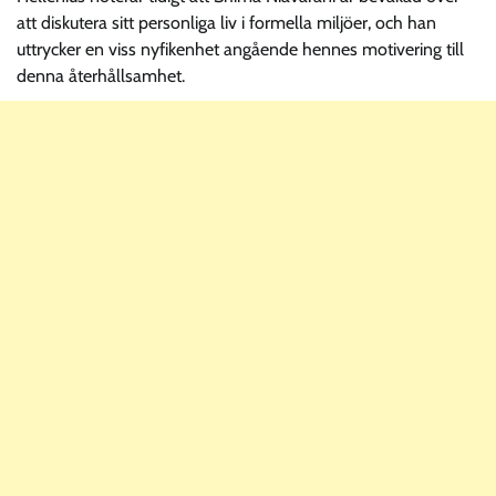
att diskutera sitt personliga liv i formella miljöer, och han
uttrycker en viss nyfikenhet angående hennes motivering till
denna återhållsamhet.