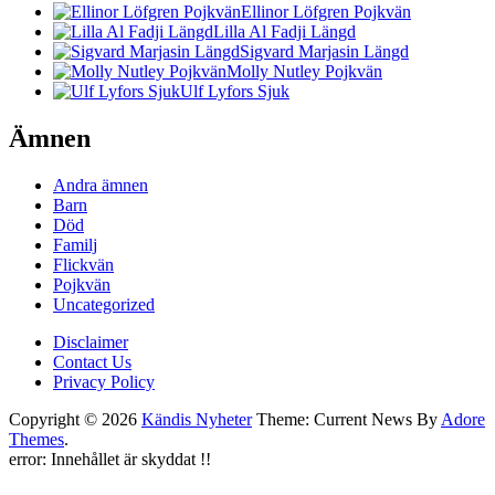
Ellinor Löfgren Pojkvän
Lilla Al Fadji Längd
Sigvard Marjasin Längd
Molly Nutley Pojkvän
Ulf Lyfors Sjuk
Ämnen
Andra ämnen
Barn
Död
Familj
Flickvän
Pojkvän
Uncategorized
Disclaimer
Contact Us
Privacy Policy
Copyright © 2026
Kändis Nyheter
Theme: Current News By
Adore
Themes
.
error:
Innehållet är skyddat !!