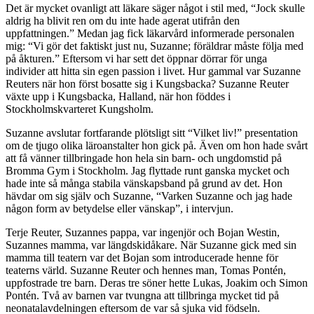
Det är mycket ovanligt att läkare säger något i stil med, “Jock skulle
aldrig ha blivit ren om du inte hade agerat utifrån den
uppfattningen.” Medan jag fick läkarvård informerade personalen
mig: “Vi gör det faktiskt just nu, Suzanne; föräldrar måste följa med
på åkturen.” Eftersom vi har sett det öppnar dörrar för unga
individer att hitta sin egen passion i livet. Hur gammal var Suzanne
Reuters när hon först bosatte sig i Kungsbacka? Suzanne Reuter
växte upp i Kungsbacka, Halland, när hon föddes i
Stockholmskvarteret Kungsholm.
Suzanne avslutar fortfarande plötsligt sitt “Vilket liv!” presentation
om de tjugo olika läroanstalter hon gick på. Även om hon hade svårt
att få vänner tillbringade hon hela sin barn- och ungdomstid på
Bromma Gym i Stockholm. Jag flyttade runt ganska mycket och
hade inte så många stabila vänskapsband på grund av det. Hon
hävdar om sig själv och Suzanne, “Varken Suzanne och jag hade
någon form av betydelse eller vänskap”, i intervjun.
Terje Reuter, Suzannes pappa, var ingenjör och Bojan Westin,
Suzannes mamma, var längdskidåkare. När Suzanne gick med sin
mamma till teatern var det Bojan som introducerade henne för
teaterns värld. Suzanne Reuter och hennes man, Tomas Pontén,
uppfostrade tre barn. Deras tre söner hette Lukas, Joakim och Simon
Pontén. Två av barnen var tvungna att tillbringa mycket tid på
neonatalavdelningen eftersom de var så sjuka vid födseln.