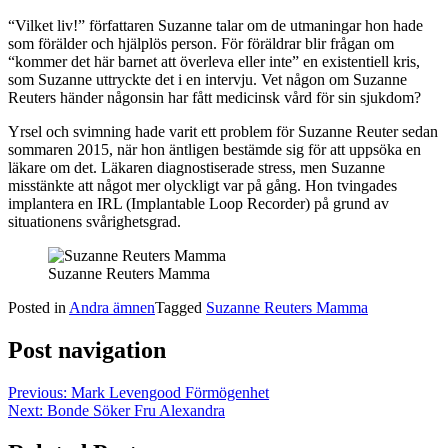
“Vilket liv!” författaren Suzanne talar om de utmaningar hon hade
som förälder och hjälplös person. För föräldrar blir frågan om
“kommer det här barnet att överleva eller inte” en existentiell kris,
som Suzanne uttryckte det i en intervju. Vet någon om Suzanne
Reuters händer någonsin har fått medicinsk vård för sin sjukdom?
Yrsel och svimning hade varit ett problem för Suzanne Reuter sedan
sommaren 2015, när hon äntligen bestämde sig för att uppsöka en
läkare om det. Läkaren diagnostiserade stress, men Suzanne
misstänkte att något mer olyckligt var på gång. Hon tvingades
implantera en IRL (Implantable Loop Recorder) på grund av
situationens svårighetsgrad.
Suzanne Reuters Mamma
Posted in
Andra ämnen
Tagged
Suzanne Reuters Mamma
Post navigation
Previous:
Mark Levengood Förmögenhet
Next:
Bonde Söker Fru Alexandra