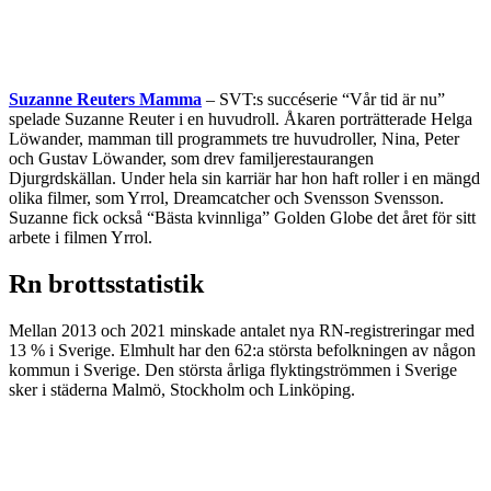
Suzanne Reuters Mamma
– SVT:s succéserie “Vår tid är nu”
spelade Suzanne Reuter i en huvudroll. Åkaren porträtterade Helga
Löwander, mamman till programmets tre huvudroller, Nina, Peter
och Gustav Löwander, som drev familjerestaurangen
Djurgrdskällan. Under hela sin karriär har hon haft roller i en mängd
olika filmer, som Yrrol, Dreamcatcher och Svensson Svensson.
Suzanne fick också “Bästa kvinnliga” Golden Globe det året för sitt
arbete i filmen Yrrol.
Rn brottsstatistik
Mellan 2013 och 2021 minskade antalet nya RN-registreringar med
13 % i Sverige. Elmhult har den 62:a största befolkningen av någon
kommun i Sverige. Den största årliga flyktingströmmen i Sverige
sker i städerna Malmö, Stockholm och Linköping.