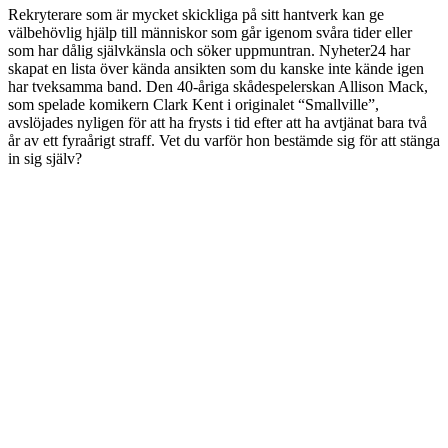
Rekryterare som är mycket skickliga på sitt hantverk kan ge
välbehövlig hjälp till människor som går igenom svåra tider eller
som har dålig självkänsla och söker uppmuntran. Nyheter24 har
skapat en lista över kända ansikten som du kanske inte kände igen
har tveksamma band. Den 40-åriga skådespelerskan Allison Mack,
som spelade komikern Clark Kent i originalet “Smallville”,
avslöjades nyligen för att ha frysts i tid efter att ha avtjänat bara två
år av ett fyraårigt straff. Vet du varför hon bestämde sig för att stänga
in sig själv?