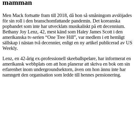
mamman
Men Mack fortsatte fram till 2018, då hon så småningom avslöjades
för sin roll i den branschomfattande pandemin. Det koreanska
popbandet som inte har utvecklats musikaliskt på ett decennium.
Bethany Joy Lenz, 42, mest känd som Haley James Scott i den
amerikanska tv-serien “One Tree Hill”, var medlem i ett hemligt
sällskap i nästan två decennier, enligt en ny artikel publicerad av US
Weekly.
Lenz, en 42-årig ex-professionell skeeballspelare, har informerat en
amerikansk webbplats om att hon planerar att skriva en bok om sin
erfarenhet inom undergroundsektorn, även om hon ännu inte har
namngett den organisation som ledde till hennes pensionering.