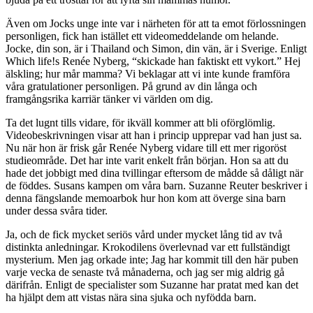
Även om Jocks unge inte var i närheten för att ta emot förlossningen
personligen, fick han istället ett videomeddelande om helande.
Jocke, din son, är i Thailand och Simon, din vän, är i Sverige. Enligt
Which life!s Renée Nyberg, “skickade han faktiskt ett vykort.” Hej
älskling; hur mår mamma? Vi beklagar att vi inte kunde framföra
våra gratulationer personligen. På grund av din långa och
framgångsrika karriär tänker vi världen om dig.
Ta det lugnt tills vidare, för ikväll kommer att bli oförglömlig.
Videobeskrivningen visar att han i princip upprepar vad han just sa.
Nu när hon är frisk går Renée Nyberg vidare till ett mer rigoröst
studieområde. Det har inte varit enkelt från början. Hon sa att du
hade det jobbigt med dina tvillingar eftersom de mådde så dåligt när
de föddes. Susans kampen om våra barn. Suzanne Reuter beskriver i
denna fängslande memoarbok hur hon kom att överge sina barn
under dessa svåra tider.
Ja, och de fick mycket seriös vård under mycket lång tid av två
distinkta anledningar. Krokodilens överlevnad var ett fullständigt
mysterium. Men jag orkade inte; Jag har kommit till den här puben
varje vecka de senaste två månaderna, och jag ser mig aldrig gå
därifrån. Enligt de specialister som Suzanne har pratat med kan det
ha hjälpt dem att vistas nära sina sjuka och nyfödda barn.