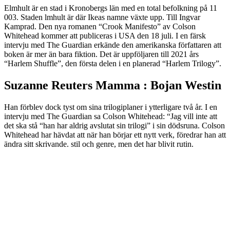
Elmhult är en stad i Kronobergs län med en total befolkning på 11
003. Staden lmhult är där Ikeas namne växte upp. Till Ingvar
Kamprad. Den nya romanen “Crook Manifesto” av Colson
Whitehead kommer att publiceras i USA den 18 juli. I en färsk
intervju med The Guardian erkände den amerikanska författaren att
boken är mer än bara fiktion. Det är uppföljaren till 2021 års
“Harlem Shuffle”, den första delen i en planerad “Harlem Trilogy”.
Suzanne Reuters Mamma : Bojan Westin
Han förblev dock tyst om sina trilogiplaner i ytterligare två år. I en
intervju med The Guardian sa Colson Whitehead: “Jag vill inte att
det ska stå “han har aldrig avslutat sin trilogi” i sin dödsruna. Colson
Whitehead har hävdat att när han börjar ett nytt verk, föredrar han att
ändra sitt skrivande. stil och genre, men det har blivit rutin.