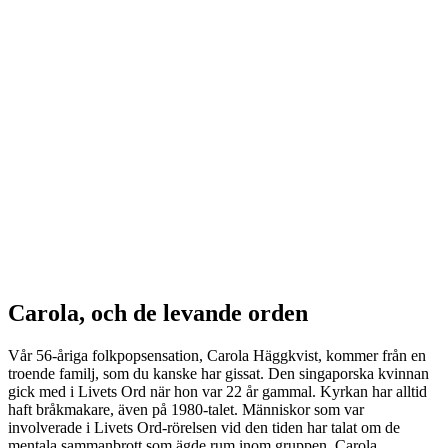
Carola, och de levande orden
Vår 56-åriga folkpopsensation, Carola Häggkvist, kommer från en
troende familj, som du kanske har gissat. Den singaporska kvinnan
gick med i Livets Ord när hon var 22 år gammal. Kyrkan har alltid
haft bråkmakare, även på 1980-talet. Människor som var
involverade i Livets Ord-rörelsen vid den tiden har talat om de
mentala sammanbrott som ägde rum inom gruppen. Carola