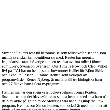
Suzanne Reuters resa till berömmelse som folksaxofonist är en som
många svenskar kan identifiera sig med. Reuter har uppnått
legendarisk status i Sverige som ett resultat av sina roller i filmer
som Lorry, Svensson Svensson, Our Time Is Now, och Cleo. Vilket
liv! på TV4 har nu henne som showrunner istället för Björn Skifs
och Lena Philipsson. Suzanne Reuter, som avslöjats av
programvärden Renée Nyberg, är mamma till tre biologiska barn
och 27 fiktiva barn i flera tv-program.
Hennes man är den svenske ishockeyspelaren Tomas Pontén.
Suzanne tror att det blev svårare att stanna hemma med sina barn när
de blev äldre på grund av de oförutsägbara handlingslinjerna i tv-
program. Hennes son Simon Pontén, som också är med, kommer att
bjuda på ett trösttal för att lyfta sin mammas humör.