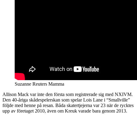
Suzanne Reuters Mamma
Allison Mack var inte den första som registrerade sig med NXIVM.
Den 40-åriga skådespelerskan som spelar Lois Lane i “Smallville”
följde med henne på resan. Båda skatertjejerna var 23 när de rycktes
upp av företaget 2010, även om Kreuk varade bara genom 2013.