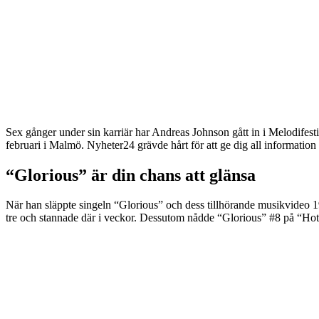
Sex gånger under sin karriär har Andreas Johnson gått in i Melodifest
februari i Malmö. Nyheter24 grävde hårt för att ge dig all informati
“Glorious” är din chans att glänsa
När han släppte singeln “Glorious” och dess tillhörande musikvideo 1
tre och stannade där i veckor. Dessutom nådde “Glorious” #8 på “Ho