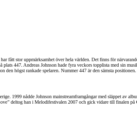
r fått stor uppmärksamhet över hela världen. Det finns för närvarande
 på plats 447. Andreas Johnson hade fyra veckors topplista med sin mus
on den högst rankade spelaren. Nummer 447 är den sämsta positionen.
rige. 1999 nådde Johnson mainstreamframgångar med släppet av albume
ove” deltog han i Melodifestivalen 2007 och gick vidare till finalen p