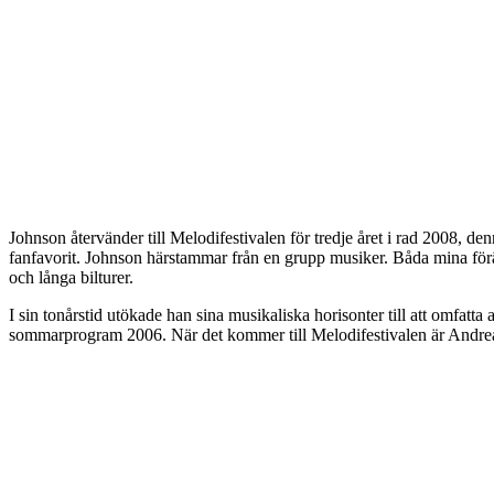
Johnson återvänder till Melodifestivalen för tredje året i rad 2008, 
fanfavorit. Johnson härstammar från en grupp musiker. Båda mina förä
och långa bilturer.
I sin tonårstid utökade han sina musikaliska horisonter till att omf
sommarprogram 2006. När det kommer till Melodifestivalen är Andreas J