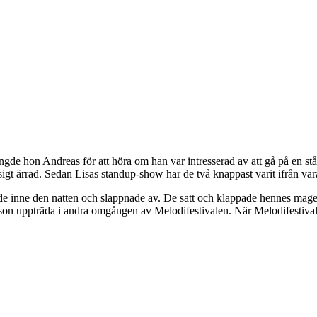
e hon Andreas för att höra om han var intresserad av att gå på en stå
igt ärrad. Sedan Lisas standup-show har de två knappast varit ifrån vara
nnade inne den natten och slappnade av. De satt och klappade hennes mag
son uppträda i andra omgången av Melodifestivalen. När Melodifestivale