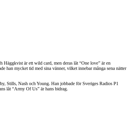
h Häggkvist är ett wild card, men deras låt “One love” är en
ade han mycket tid med sina vänner, vilket innebar många sena nätter
osby, Stills, Nash och Young. Han jobbade för Sveriges Radios P1
hans låt “Army Of Us” är hans bidrag.