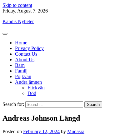
Skip to content
Friday, August 7, 2026
Kändis Nyheter
Home
Privacy Policy
Contact Us
About Us
Barn
Familj
Pojkvän
Andra ämnen
Flickvän
Död
Search for:
Andreas Johnson Längd
Posted on
February 12, 2024
by
Mudasra