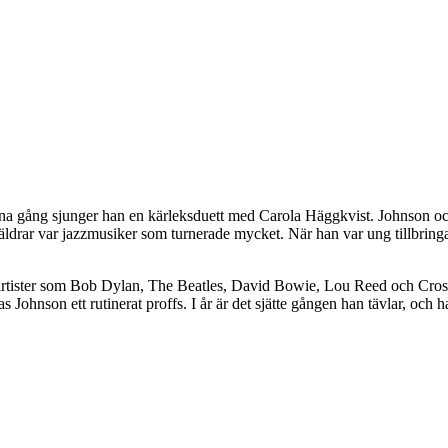
denna gång sjunger han en kärleksduett med Carola Häggkvist. Johnson oc
ldrar var jazzmusiker som turnerade mycket. När han var ung tillbring
atta artister som Bob Dylan, The Beatles, David Bowie, Lou Reed och Cr
ohnson ett rutinerat proffs. I år är det sjätte gången han tävlar, och 