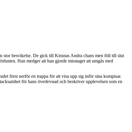
 stor besvikelse. De gick till Kirunas Andra chans men föll till slut
 förlusten. Han medger att han gjorde misstaget att umgås med
det först nerför en trappa för att visa upp sig inför sina kompisar.
p tacksamhet för hans överlevnad och beskriver upplevelsen som en