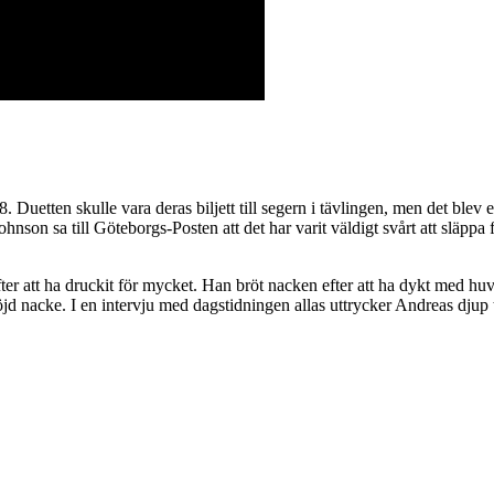
etten skulle vara deras biljett till segern i tävlingen, men det blev en
son sa till Göteborgs-Posten att det har varit väldigt svårt att släppa
ter att ha druckit för mycket. Han bröt nacken efter att ha dykt med huvu
jd nacke. I en intervju med dagstidningen allas uttrycker Andreas dju