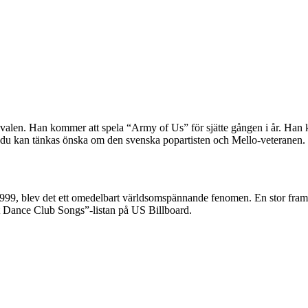
ivalen. Han kommer att spela “Army of Us” för sjätte gången i år. Han 
on du kan tänkas önska om den svenska popartisten och Mello-veteranen.
999, blev det ett omedelbart världsomspännande fenomen. En stor framg
t Dance Club Songs”-listan på US Billboard.