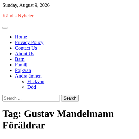
Skip
Sunday, August 9, 2026
to
Kändis Nyheter
content
Home
Privacy Policy
Contact Us
About Us
Barn
Familj
Pojkvän
Andra ämnen
Flickvän
Död
Search
for:
Tag:
Gustav Mandelmann
Föräldrar