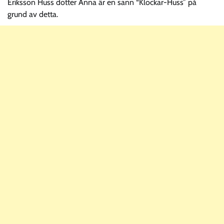
Eriksson Huss dotter Anna är en sann “Klockar-Huss” på
grund av detta.