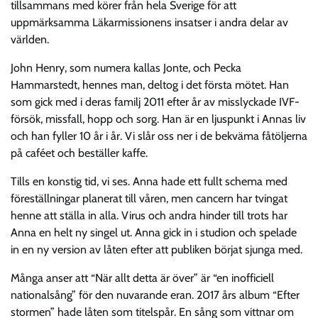
tillsammans med körer från hela Sverige för att
uppmärksamma Läkarmissionens insatser i andra delar av
världen.
John Henry, som numera kallas Jonte, och Pecka
Hammarstedt, hennes man, deltog i det första mötet. Han
som gick med i deras familj 2011 efter år av misslyckade IVF-
försök, missfall, hopp och sorg. Han är en ljuspunkt i Annas liv
och han fyller 10 år i år. Vi slår oss ner i de bekväma fåtöljerna
på caféet och beställer kaffe.
Tills en konstig tid, vi ses. Anna hade ett fullt schema med
föreställningar planerat till våren, men cancern har tvingat
henne att ställa in alla. Virus och andra hinder till trots har
Anna en helt ny singel ut. Anna gick in i studion och spelade
in en ny version av låten efter att publiken börjat sjunga med.
Många anser att “När allt detta är över” är “en inofficiell
nationalsång” för den nuvarande eran. 2017 års album “Efter
stormen” hade låten som titelspår. En sång som vittnar om