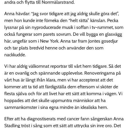
andra och flytta till Norrmälarstrand.
Anna hävdar: “Jag svor tidigare att jag aldrig skulle göra det”,
men hon kunde inte förneka den “helt rätta” känslan. Pecka
lyssnar på sin nyproducerade musik i soffan i tv-rummet, som
också fungerar som parets sovrum. De vill bygga en glasvägg
här, ungefär som i New York. Anna tar fram Jontes gosedjur
och tar plats bredvid henne och använder den som
nackkudde.
Vi har aldrig välkomnat reportrar till vårt hem tidigare. Så det
är en ovanlig och spännande upplevelse. Renoveringarna på
vårt hus är långt ifrån klara, men vi har accepterat att det
kommer att ta tid att färdigställa dem eftersom vi sköter de
flesta själva och för att livet har ett sätt att komma i vägen. Vi
hoppades att det skulle uppmuntra människor att ha
sammankomster i sina egna mindre än idealiska hem.
Efter att ha diagnostiserats med cancer fann sångerskan Anna
Stadling tröst i sång som ett sätt att uttrycka sin inre oro. Det