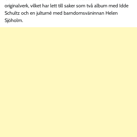
originalverk, vilket har lett till saker som två album med Idde
Schultz och en julturné med barndomsväninnan Helen
Sjöholm.