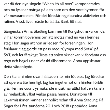
var då den nya singeln “When it’s all over” komponerades,
och nu lyssnar många på den som om den vore hymnen för
vår nuvarande era. För det föreslår regelbundna aktiviteter och
rutiner. Visst, livet måste fortsätta. Sant, till slut.
Sångerskan Anna Stadling kommer till Kungsholmskyrkan där
vi har kommit överens om att mötas med en vår i hennes
steg. Hon säger att hon är ledsen för förseningen. Hon
förklarar, “Jag gjorde ett pass med “Gympa med Sofia” på
SVT, och ler fåraktigt. Trots att solen skiner kan vi förvänta oss
regn och hagel under vår tid tillsammans. Anna uppskattar
detta väderskydd.
Den klara himlen ovan hälsade inte min födelse. Jag föredrar
att operera lite hemligt. Jag har inget emot om himlen förblir
grå. Hennes countrysmakande musik har alltid haft en känsla
av melankoli, vilket verkar passa henne. Donatorer till
Läkarmissionen känner sannolikt redan till Anna Stadling. På
Snger för Lifet-turnéerna 2011 och 2018 uppträdde Anna