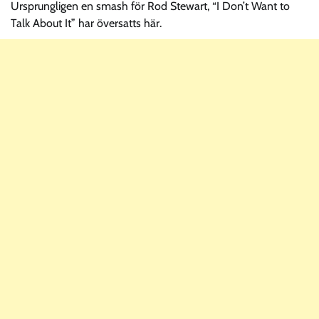
Ursprungligen en smash för Rod Stewart, “I Don’t Want to
Talk About It” har översatts här.