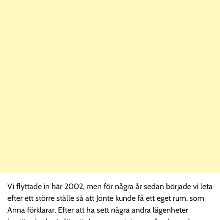
Vi flyttade in här 2002, men för några år sedan började vi leta
efter ett större ställe så att Jonte kunde få ett eget rum, som
Anna förklarar. Efter att ha sett några andra lägenheter