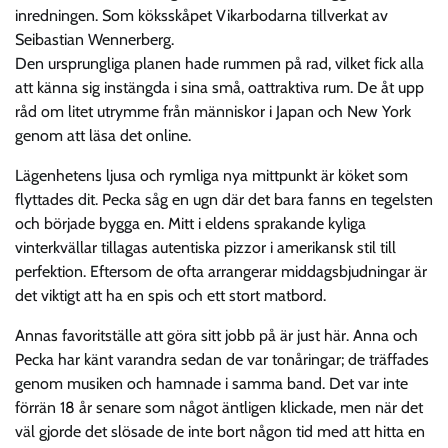
inredningen. Som köksskåpet Vikarbodarna tillverkat av
Seibastian Wennerberg.
Den ursprungliga planen hade rummen på rad, vilket fick alla
att känna sig instängda i sina små, oattraktiva rum. De åt upp
råd om litet utrymme från människor i Japan och New York
genom att läsa det online.
Lägenhetens ljusa och rymliga nya mittpunkt är köket som
flyttades dit. Pecka såg en ugn där det bara fanns en tegelsten
och började bygga en. Mitt i eldens sprakande kyliga
vinterkvällar tillagas autentiska pizzor i amerikansk stil till
perfektion. Eftersom de ofta arrangerar middagsbjudningar är
det viktigt att ha en spis och ett stort matbord.
Annas favoritställe att göra sitt jobb på är just här. Anna och
Pecka har känt varandra sedan de var tonåringar; de träffades
genom musiken och hamnade i samma band. Det var inte
förrän 18 år senare som något äntligen klickade, men när det
väl gjorde det slösade de inte bort någon tid med att hitta en