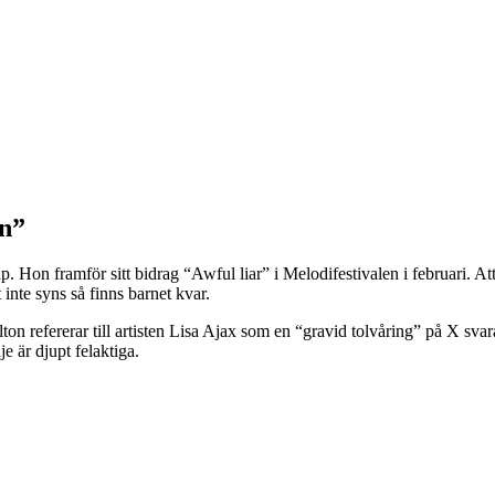
en”
p. Hon framför sitt bidrag “Awful liar” i Melodifestivalen i februari. A
inte syns så finns barnet kvar.
n refererar till artisten Lisa Ajax som en “gravid tolvåring” på X svara
e är djupt felaktiga.