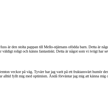
s är den stolta pappan till Mello-stjärnans ofödda barn. Detta är något 
ldigt roligt och känns fantastiskt. Detta är något som vi ivrigt har set
 femton veckor på väg. Tyvärr har jag varit på ett fruktansvärt humör de
har alltid fyllt mig med optimism. Ändå förväntar jag mig att känna mig 