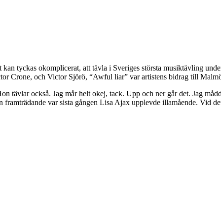
an tyckas okomplicerat, att tävla i Sveriges största musiktävling under gr
r Crone, och Victor Sjörö, “Awful liar” var artistens bidrag till Malmö
e. Hon tävlar också. Jag mår helt okej, tack. Upp och ner går det. Jag måd
n framträdande var sista gången Lisa Ajax upplevde illamående. Vid det