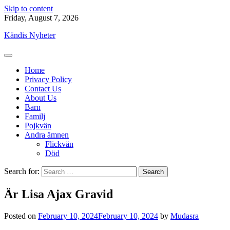
Skip to content
Friday, August 7, 2026
Kändis Nyheter
Home
Privacy Policy
Contact Us
About Us
Barn
Familj
Pojkvän
Andra ämnen
Flickvän
Död
Search for:
Är Lisa Ajax Gravid
Posted on
February 10, 2024
February 10, 2024
by
Mudasra