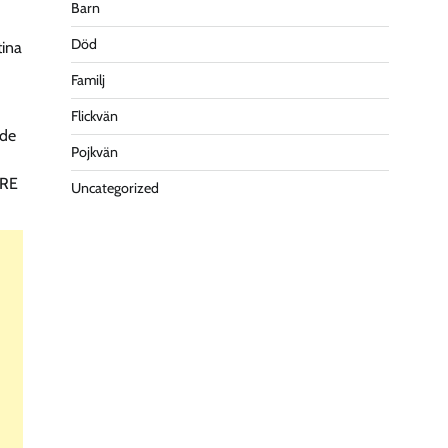
Barn
Död
tina
Familj
Flickvän
ade
Pojkvän
IRE
Uncategorized