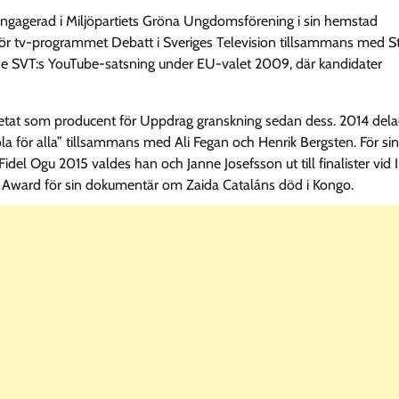
gagerad i Miljöpartiets Gröna Ungdomsförening i sin hemstad
r tv-programmet Debatt i Sveriges Television tillsammans med S
e SVT:s YouTube-satsning under EU-valet 2009, där kandidater
betat som producent för Uppdrag granskning sedan dess. 2014 del
a för alla” tillsammans med Ali Fegan och Henrik Bergsten. För sin
l Ogu 2015 valdes han och Janne Josefsson ut till finalister vid 
Award för sin dokumentär om Zaida Cataláns död i Kongo.