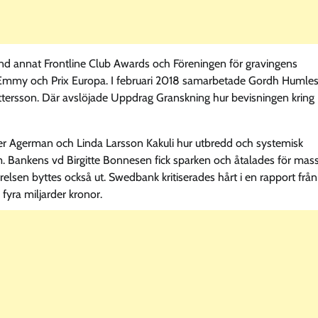
and annat Frontline Club Awards och Föreningen för gravingens
ll Emmy och Prix Europa. I februari 2018 samarbetade Gordh Humles
ttersson. Där avslöjade Uppdrag Granskning hur bevisningen kring
er Agerman och Linda Larsson Kakuli hur utbredd och systemisk
Bankens vd Birgitte Bonnesen fick sparken och åtalades för mass
yrelsen byttes också ut. Swedbank kritiserades hårt i en rapport från
fyra miljarder kronor.