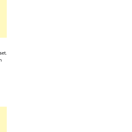
set.
n