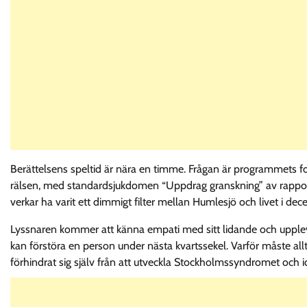
Berättelsens speltid är nära en timme. Frågan är programmets form
rälsen, med standardsjukdomen “Uppdrag granskning” av rapporte
verkar ha varit ett dimmigt filter mellan Humlesjö och livet i dec
Lyssnaren kommer att känna empati med sitt lidande och upplev
kan förstöra en person under nästa kvartssekel. Varför måste al
förhindrat sig själv från att utveckla Stockholmssyndromet och id