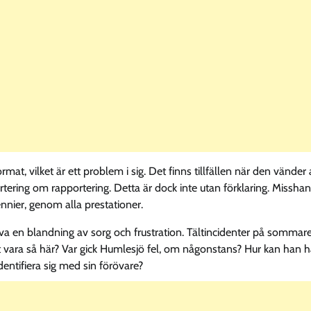
at, vilket är ett problem i sig. Det finns tillfällen när den vänder 
ring om rapportering. Detta är dock inte utan förklaring. Missha
ennier, genom alla prestationer.
a en blandning av sorg och frustration. Tältincidenter på sommar
lt vara så här? Var gick Humlesjö fel, om någonstans? Hur kan han 
entifiera sig med sin förövare?