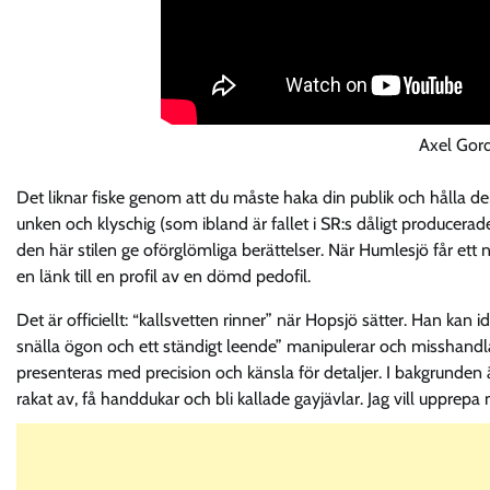
Axel Gor
Det liknar fiske genom att du måste haka din publik och hålla de
unken och klyschig (som ibland är fallet i SR:s dåligt producer
den här stilen ge oförglömliga berättelser. När Humlesjö får et
en länk till en profil av en dömd pedofil.
Det är officiellt: “kallsvetten rinner” när Hopsjö sätter. Han ka
snälla ögon och ett ständigt leende” manipulerar och misshandla
presenteras med precision och känsla för detaljer. I bakgrunden är 
rakat av, få handdukar och bli kallade gayjävlar. Jag vill upprepa 