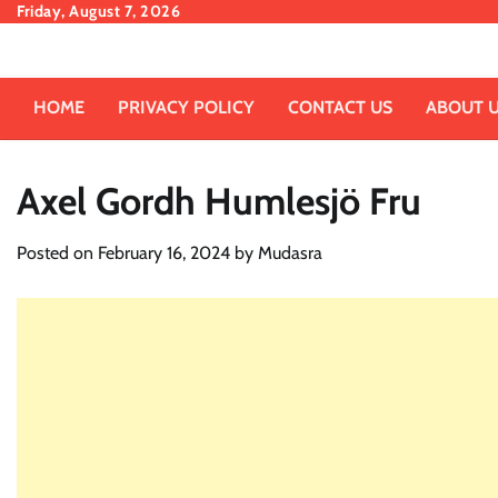
Skip
Friday, August 7, 2026
to
content
HOME
PRIVACY POLICY
CONTACT US
ABOUT 
Axel Gordh Humlesjö Fru
Posted on
February 16, 2024
by
Mudasra