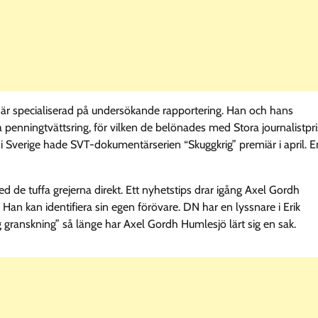
, är specialiserad på undersökande rapportering. Han och hans
enningtvättsring, för vilken de belönades med Stora journalistpri
 i Sverige hade SVT-dokumentärserien “Skuggkrig” premiär i april. E
med de tuffa grejerna direkt. Ett nyhetstips drar igång Axel Gordh
n kan identifiera sin egen förövare. DN har en lyssnare i Erik
 granskning” så länge har Axel Gordh Humlesjö lärt sig en sak.