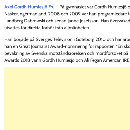
Axel Gordh Humlesjö Fru
– På gymnasiet var Gordh Humlesjö en
Näsker, ngermanland. 2008 och 2009 var han programledare fö
Lundberg Dabrowski och sedan Janne Josefsson. Han övervakad
utsattes för direkta förhör från allmänheten.
Han började på Sveriges Television i Göteborg 2010 och har ar
han en Great Journalist Award-nominering för rapporten “En skol
bevakning av Svenska motståndsrörelsen och mordförsöket på Fide
Awards 2018 vann Gordh Humlesjö och Ali Fegan American IRE 