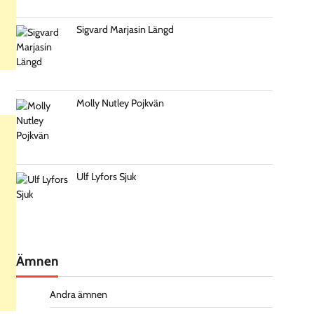
Sigvard Marjasin Längd
Molly Nutley Pojkvän
Ulf Lyfors Sjuk
Ämnen
Andra ämnen