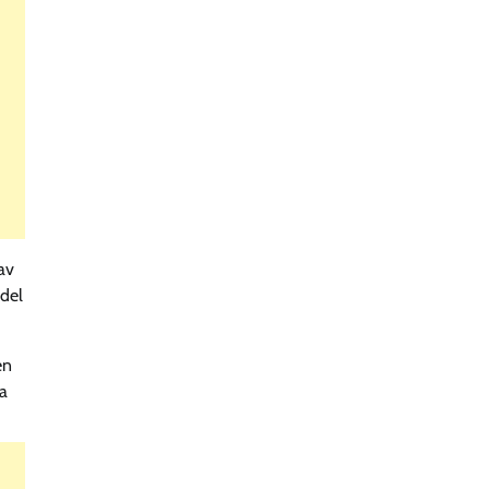
av
ndel
en
ha