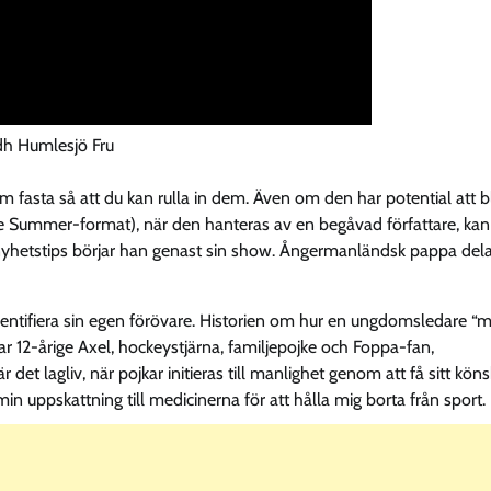
dh Humlesjö Fru
m fasta så att du kan rulla in dem. Även om den har potential att bl
ade Summer-format), när den hanteras av en begåvad författare, kan
t nyhetstips börjar han genast sin show. Ångermanländsk pappa del
n identifiera sin egen förövare. Historien om hur en ungdomsledare “
r 12-årige Axel, hockeystjärna, familjepojke och Foppa-fan,
det lagliv, när pojkar initieras till manlighet genom att få sitt kön
min uppskattning till medicinerna för att hålla mig borta från sport.