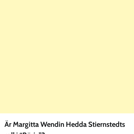
Är Margitta Wendin Hedda Stiernstedts