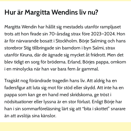
Hur är Margitta Wendins liv nu?
Margitta Wendin har hållit sig mestadels utanför rampljuset
trots att hon firade sin 70-årsdag strax före 2023–2024. Hon
är för närvarande bosatt i Stockholm. Börje Salming och hans
storebror Stig tillbringade sin barndom i byn Salmi, strax
utanför Kiruna, där de ägnade sig mycket åt friidrott. Men det
blev tidigt en sorg för bröderna. Erland, Börjes pappa, omkom
i en minolycka när han var bara fem år gammal.
Tragiskt nog förändrade tragedin hans liv. Att aldrig ha en
fadersfigur att luta sig mot för stöd eller skydd. Att inte ha en
pappa som kan ge en hand med skridskorna, ge tröst i
nödsituationer eller lyssna är en stor förlust. Enligt Börje har
han i sin sommarföreläsning lärt sig att “bita i skottet” snarare
än att avslöja sina känslor.