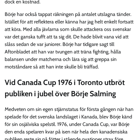
dock en kostnad.
Börje har också tappat räkningen på antalet utslagna tänder.
Istället för att reflektera eller känna har jag helt enkelt fortsatt
att köra. Med alla jävlarna som skulle attackera oss svenskar
var det ganska tufft att ta sig dit. De hade blivit vana vid att
slåss sedan de var juniorer. Börje har tidigare sagt till
Aftonbladet att han var tvungen att träna fighting, hålla
balansen under matcherna och lära sig att greppa sin
motståndare så att han inte skulle bli träffad.
Vid Canada Cup 1976 i Toronto utbröt
publiken i jubel över Börje Salming
Medveten om sin egen stjärnstatus för första gången när han
spelade för det svenska landslaget i Kanada, blev Börje känd
för sin osjälviska spelstil. 1976, under Canada Cup, var Börje
den enda spelaren kvar på isen när hela den kanadensiska
publiken reste sig på fötter i stående ovationer strax före