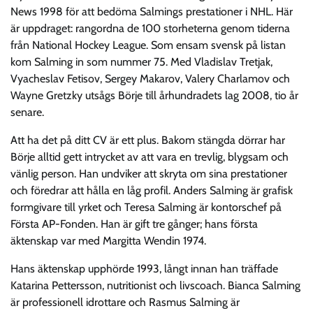
News 1998 för att bedöma Salmings prestationer i NHL. Här
är uppdraget: rangordna de 100 storheterna genom tiderna
från National Hockey League. Som ensam svensk på listan
kom Salming in som nummer 75. Med Vladislav Tretjak,
Vyacheslav Fetisov, Sergey Makarov, Valery Charlamov och
Wayne Gretzky utsågs Börje till århundradets lag 2008, tio år
senare.
Att ha det på ditt CV är ett plus. Bakom stängda dörrar har
Börje alltid gett intrycket av att vara en trevlig, blygsam och
vänlig person. Han undviker att skryta om sina prestationer
och föredrar att hålla en låg profil. Anders Salming är grafisk
formgivare till yrket och Teresa Salming är kontorschef på
Första AP-Fonden. Han är gift tre gånger; hans första
äktenskap var med Margitta Wendin 1974.
Hans äktenskap upphörde 1993, långt innan han träffade
Katarina Pettersson, nutritionist och livscoach. Bianca Salming
är professionell idrottare och Rasmus Salming är