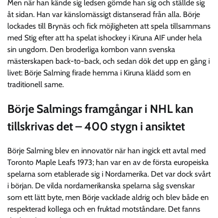
Men när han kände sig ledsen gömde han sig och ställde sig
åt sidan. Han var känslomässigt distanserad från alla. Börje
lockades till Brynäs och fick möjligheten att spela tillsammans
med Stig efter att ha spelat ishockey i Kiruna AIF under hela
sin ungdom. Den broderliga kombon vann svenska
mästerskapen back-to-back, och sedan dök det upp en gång i
livet: Börje Salming firade hemma i Kiruna klädd som en
traditionell same.
Börje Salmings framgångar i NHL kan
tillskrivas det – 400 stygn i ansiktet
Börje Salming blev en innovatör när han ingick ett avtal med
Toronto Maple Leafs 1973; han var en av de första europeiska
spelarna som etablerade sig i Nordamerika. Det var dock svårt
i början. De vilda nordamerikanska spelarna såg svenskar
som ett lätt byte, men Börje vacklade aldrig och blev både en
respekterad kollega och en fruktad motståndare. Det fanns