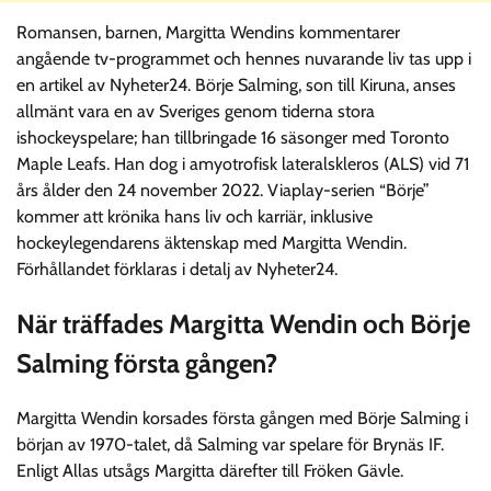
Romansen, barnen, Margitta Wendins kommentarer
angående tv-programmet och hennes nuvarande liv tas upp i
en artikel av Nyheter24. Börje Salming, son till Kiruna, anses
allmänt vara en av Sveriges genom tiderna stora
ishockeyspelare; han tillbringade 16 säsonger med Toronto
Maple Leafs. Han dog i amyotrofisk lateralskleros (ALS) vid 71
års ålder den 24 november 2022. Viaplay-serien “Börje”
kommer att krönika hans liv och karriär, inklusive
hockeylegendarens äktenskap med Margitta Wendin.
Förhållandet förklaras i detalj av Nyheter24.
När träffades Margitta Wendin och Börje
Salming första gången?
Margitta Wendin korsades första gången med Börje Salming i
början av 1970-talet, då Salming var spelare för Brynäs IF.
Enligt Allas utsågs Margitta därefter till Fröken Gävle.