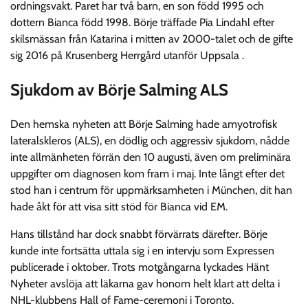
ordningsvakt. Paret har två barn, en son född 1995 och
dottern Bianca född 1998. Börje träffade Pia Lindahl efter
skilsmässan från Katarina i mitten av 2000-talet och de gifte
sig 2016 på Krusenberg Herrgård utanför Uppsala .
Sjukdom av Börje Salming ALS
Den hemska nyheten att Börje Salming hade amyotrofisk
lateralskleros (ALS), en dödlig och aggressiv sjukdom, nådde
inte allmänheten förrän den 10 augusti, även om preliminära
uppgifter om diagnosen kom fram i maj. Inte långt efter det
stod han i centrum för uppmärksamheten i München, dit han
hade åkt för att visa sitt stöd för Bianca vid EM.
Hans tillstånd har dock snabbt förvärrats därefter. Börje
kunde inte fortsätta uttala sig i en intervju som Expressen
publicerade i oktober. Trots motgångarna lyckades Hänt
Nyheter avslöja att läkarna gav honom helt klart att delta i
NHL-klubbens Hall of Fame-ceremoni i Toronto.