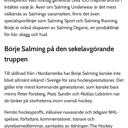
entreprenör vars företag genererar cirka 100 miljoner kronor i
intäkter varje år. Även om Salming Underwear är det mest
välkända av Salmings varumärken, finns det även
specialsportlinjer som Salming Sport och Salming Running.
Börje är också skaparen av Salming Organic, en produktlinje
för hår, skägg och hud.
Börje Salming på den sekelavgörande
truppen
Till skillnad från i Nordamerika har Börje Salming kanske inte
blivit allmänt erkänd i Sverige för sina hockeyprestationer. Det
gäller inte minst kommande generationer, som kanske bara
minns Peter Forsberg, Mats Sundin och Nicklas Lidström när
de tänker på storheterna inom svensk hockey.
Femtio hockeyproffs, inklusive nuvarande och tidigare NHL-
spelare, författare, kommentatorer, tränare och
styrelsemedlemmar, samlades av tidningen The Hockey