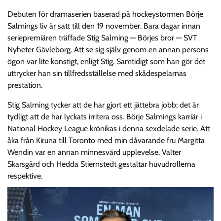
Debuten för dramaserien baserad på hockeystormen Börje
Salmings liv är satt till den 19 november. Bara dagar innan
seriepremiären träffade Stig Salming — Börjes bror — SVT
Nyheter Gävleborg. Att se sig själv genom en annan persons
ögon var lite konstigt, enligt Stig. Samtidigt som han gör det
uttrycker han sin tillfredsställelse med skådespelarnas
prestation.
Stig Salming tycker att de har gjort ett jättebra jobb; det är
tydligt att de har lyckats irritera oss. Börje Salmings karriär i
National Hockey League krönikas i denna sexdelade serie. Att
åka från Kiruna till Toronto med min dåvarande fru Margitta
Wendin var en annan minnesvärd upplevelse. Valter
Skarsgård och Hedda Stiernstedt gestaltar huvudrollerna
respektive.