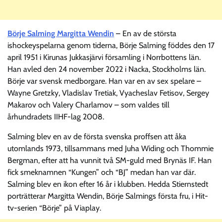
Börje Salming Margitta Wendin
– En av de största
ishockeyspelarna genom tiderna, Börje Salming föddes den 17
april 1951 i Kirunas Jukkasjärvi församling i Norrbottens län.
Han avled den 24 november 2022 i Nacka, Stockholms län.
Börje var svensk medborgare. Han var en av sex spelare –
Wayne Gretzky, Vladislav Tretiak, Vyacheslav Fetisov, Sergey
Makarov och Valery Charlamov – som valdes till
århundradets IIHF-lag 2008.
Salming blev en av de första svenska proffsen att åka
utomlands 1973, tillsammans med Juha Widing och Thommie
Bergman, efter att ha vunnit två SM-guld med Brynäs IF. Han
fick smeknamnen “Kungen” och “BJ” medan han var där.
Salming blev en ikon efter 16 år i klubben. Hedda Stiernstedt
porträtterar Margitta Wendin, Börje Salmings första fru, i Hit-
tv-serien “Börje” på Viaplay.