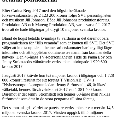
Efter Carina Berg 2017 med den högsta beräknade
förvärvsinkomsten på 2 123 200 kronor följer SVT-personligheten
och musikern Jill Johnson. Båda Jill Johnsons produktionsföretag,
Produktion AB och Mareng Produktion AB, var i svarta fall 2017
trots att de hade tillgångar på drygt 10 miljoner svenska kronor.
Bland de högst betalda kvinnliga tv-värdarna är det däremot bara
programledaren för “Jills veranda” som är knuten till SVT. Det SVT
väljer att inte ta upp är att hennes arbetskamrater har betydligt lägre
inkomster och att topplistan domineras av namn från kommersiella
nätverk. Den 46-åriga TV4-personligheten Tilde de Paula Eby och
Jenny Strömstedts välmående verksamhet inbringade 1 929 600
kronor 2017.
I augusti 2017 krävde hon två miljoner kronor i tillgångar och 1 728
000 kronor i resultat för sitt företag T Vision AB. TV4:s
“Nyhetsmorgon”-programledare Jenny Strömstedt, 46, är likaså
välbetald; hennes förvärvsinkomst 2017 var 1 381 400 kronor.
Däremot är det Jenny Strömstedt och hennes 60-årige man Niklas
Strömstedt som drar in de stora pengarna till sina företag.
Det sammanlagda värdet av parets tre verksamheter var mer än 14,5
miljoner svenska kronor 2017. Vinsten uppgick till 5 miljoner