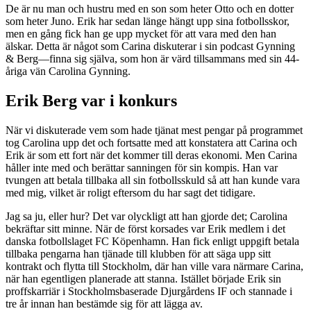
De är nu man och hustru med en son som heter Otto och en dotter
som heter Juno. Erik har sedan länge hängt upp sina fotbollsskor,
men en gång fick han ge upp mycket för att vara med den han
älskar. Detta är något som Carina diskuterar i sin podcast Gynning
& Berg—finna sig själva, som hon är värd tillsammans med sin 44-
åriga vän Carolina Gynning.
Erik Berg var i konkurs
När vi diskuterade vem som hade tjänat mest pengar på programmet
tog Carolina upp det och fortsatte med att konstatera att Carina och
Erik är som ett fort när det kommer till deras ekonomi. Men Carina
håller inte med och berättar sanningen för sin kompis. Han var
tvungen att betala tillbaka all sin fotbollsskuld så att han kunde vara
med mig, vilket är roligt eftersom du har sagt det tidigare.
Jag sa ju, eller hur? Det var olyckligt att han gjorde det; Carolina
bekräftar sitt minne. När de först korsades var Erik medlem i det
danska fotbollslaget FC Köpenhamn. Han fick enligt uppgift betala
tillbaka pengarna han tjänade till klubben för att säga upp sitt
kontrakt och flytta till Stockholm, där han ville vara närmare Carina,
när han egentligen planerade att stanna. Istället började Erik sin
proffskarriär i Stockholmsbaserade Djurgårdens IF och stannade i
tre år innan han bestämde sig för att lägga av.