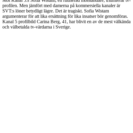
Mot Kanal 5:s Sofia Wistam, en rutinerad motståndare, triumferar tv-
profilen. Men jämfört med damerna på kommersiella kanaler är
SVT:s löner betydligt lägre. Det är tragiskt. Sofia Wistam
argumenterar för att lika ersättning för lika insatser bör genomföras.
Kanal 5 profilbild Carina Berg, 41, har blivit en av de mest välkända
och välbetalda tv-värdarna i Sverige.