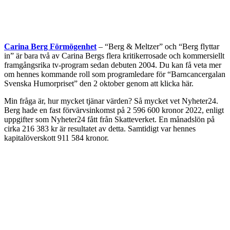
Carina Berg Förmögenhet
– “Berg & Meltzer” och “Berg flyttar
in” är bara två av Carina Bergs flera kritikerrosade och kommersiellt
framgångsrika tv-program sedan debuten 2004. Du kan få veta mer
om hennes kommande roll som programledare för “Barncancergalan
Svenska Humorpriset” den 2 oktober genom att klicka här.
Min fråga är, hur mycket tjänar värden? Så mycket vet Nyheter24.
Berg hade en fast förvärvsinkomst på 2 596 600 kronor 2022, enligt
uppgifter som Nyheter24 fått från Skatteverket. En månadslön på
cirka 216 383 kr är resultatet av detta. Samtidigt var hennes
kapitalöverskott 911 584 kronor.