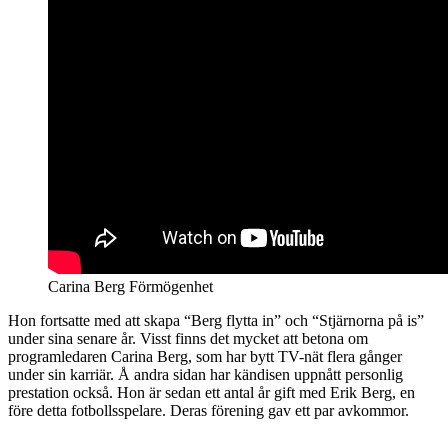
Carina Berg Förmögenhet
Hon fortsatte med att skapa “Berg flytta in” och “Stjärnorna på is”
under sina senare år. Visst finns det mycket att betona om
programledaren Carina Berg, som har bytt TV-nät flera gånger
under sin karriär. Å andra sidan har kändisen uppnått personlig
prestation också. Hon är sedan ett antal år gift med Erik Berg, en
före detta fotbollsspelare. Deras förening gav ett par avkommor.