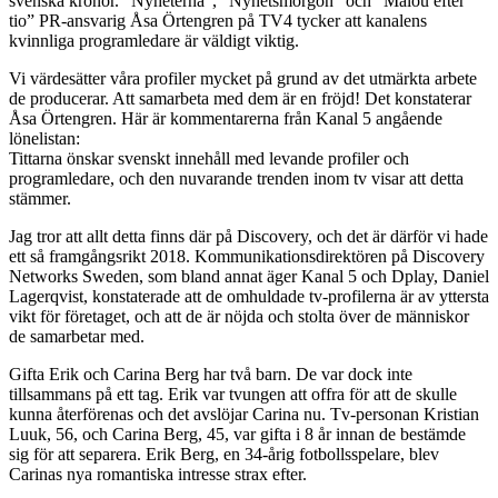
svenska kronor. “Nyheterna”, “Nyhetsmorgon” och “Malou efter
tio” PR-ansvarig Åsa Örtengren på TV4 tycker att kanalens
kvinnliga programledare är väldigt viktig.
Vi värdesätter våra profiler mycket på grund av det utmärkta arbete
de producerar. Att samarbeta med dem är en fröjd! Det konstaterar
Åsa Örtengren. Här är kommentarerna från Kanal 5 angående
lönelistan:
Tittarna önskar svenskt innehåll med levande profiler och
programledare, och den nuvarande trenden inom tv visar att detta
stämmer.
Jag tror att allt detta finns där på Discovery, och det är därför vi hade
ett så framgångsrikt 2018. Kommunikationsdirektören på Discovery
Networks Sweden, som bland annat äger Kanal 5 och Dplay, Daniel
Lagerqvist, konstaterade att de omhuldade tv-profilerna är av yttersta
vikt för företaget, och att de är nöjda och stolta över de människor
de samarbetar med.
Gifta Erik och Carina Berg har två barn. De var dock inte
tillsammans på ett tag. Erik var tvungen att offra för att de skulle
kunna återförenas och det avslöjar Carina nu. Tv-personan Kristian
Luuk, 56, och Carina Berg, 45, var gifta i 8 år innan de bestämde
sig för att separera. Erik Berg, en 34-årig fotbollsspelare, blev
Carinas nya romantiska intresse strax efter.