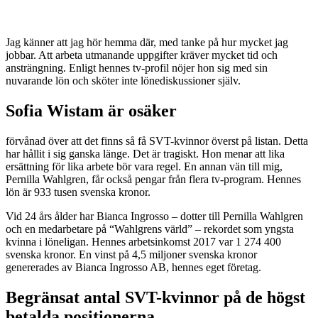
Jag känner att jag hör hemma där, med tanke på hur mycket jag
jobbar. Att arbeta utmanande uppgifter kräver mycket tid och
ansträngning. Enligt hennes tv-profil nöjer hon sig med sin
nuvarande lön och sköter inte lönediskussioner själv.
Sofia Wistam är osäker
förvånad över att det finns så få SVT-kvinnor överst på listan. Detta
har hållit i sig ganska länge. Det är tragiskt. Hon menar att lika
ersättning för lika arbete bör vara regel. En annan vän till mig,
Pernilla Wahlgren, får också pengar från flera tv-program. Hennes
lön är 933 tusen svenska kronor.
Vid 24 års ålder har Bianca Ingrosso – dotter till Pernilla Wahlgren
och en medarbetare på “Wahlgrens värld” – rekordet som yngsta
kvinna i löneligan. Hennes arbetsinkomst 2017 var 1 274 400
svenska kronor. En vinst på 4,5 miljoner svenska kronor
genererades av Bianca Ingrosso AB, hennes eget företag.
Begränsat antal SVT-kvinnor på de högst
betalda positionerna