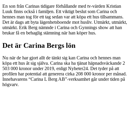
En son från Carinas tidigare förhållande med tv-värden Kristian
Luuk finns också i familjen. Ett viktigt beslut som Carina och
hennes man tog för ett tag sedan var att köpa ett hus tillsammans.
Det är dags att byta lägenhetsboende mot husliv. Utmärkt, utmärkt,
utmärkt. Erik Berg nämnde i Carina och Gynnings show att han
brukar få en behaglig stämning när han köper hus.
Det är Carina Bergs lön
Nu när de har gjort allt de tänkt sig kan Carina och hennes man
köpa ett hus åt sig själva. Carina ska ha tjänat häpnadsväckande 2
503 000 kronor under 2019, enligt Nyheter24. Det tyder på att
profilen har potential att generera cirka 208 000 kronor per månad.
Innehavarens “Carina L Berg AB”-verksamhet går under tiden på
högvarv.