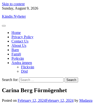
Skip to content
Sunday, August 9, 2026
Kändis Nyheter
Home
Privacy Policy
Contact Us
About Us
Barn
Familj
Pojkvän
Andra ämnen
Flickvän
Död
Search for:
Carina Berg Förmögenhet
Posted on
February 12, 2024
February 12, 2024
by
Mudasra