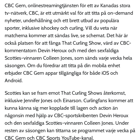
CBC Gem, onlinestreamingtjänsten för ett av Kanadas stora
tv-nätverk, CBC, är ett utmärkt val för att titta på on-demand
nyheter, underhållning och ett brett utbud av populära
sporter, inklusive ishockey och curling. Vill du veta när
matcherna kommer att sändas live, se schemat. Det här är
också platsen för att fånga That Curling Show, värd av CBC-
kommentatorn Devin Heroux och med den sexfaldiga
Scotties-vinnaren Colleen Jones, som sänds varje vecka hela
säsongen. Om du föredrar att titta på din mobila enhet
erbjuder CBC Gem appar tillgängliga för både iOS och
Android.
Scotties kan se fram emot That Curling Shows återkomst,
inklusive Jennifer Jones och Einarson. Curlingfans kommer att
kunna känna sig mer kopplade till lagen och action än
någonsin med hjälp av CBC-sportskribenten Devin Heroux
och den sexfaldiga Scotties-vinnaren Colleen Jones. Under
resten av säsongen kan tittarna se programmet varje vecka på
CBC Gem och CBC Sports YouTube-kanal.