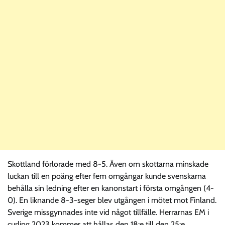
Skottland förlorade med 8-5. Även om skottarna minskade
luckan till en poäng efter fem omgångar kunde svenskarna
behålla sin ledning efter en kanonstart i första omgången (4-
0). En liknande 8-3-seger blev utgången i mötet mot Finland.
Sverige missgynnades inte vid något tillfälle. Herrarnas EM i
curling 2023 kommer att hållas den 18:e till den 25:e