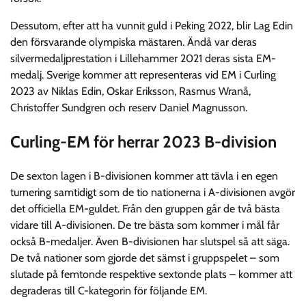
Dessutom, efter att ha vunnit guld i Peking 2022, blir Lag Edin
den försvarande olympiska mästaren. Ändå var deras
silvermedaljprestation i Lillehammer 2021 deras sista EM-
medalj. Sverige kommer att representeras vid EM i Curling
2023 av Niklas Edin, Oskar Eriksson, Rasmus Wranå,
Christoffer Sundgren och reserv Daniel Magnusson.
Curling-EM för herrar 2023 B-division
De sexton lagen i B-divisionen kommer att tävla i en egen
turnering samtidigt som de tio nationerna i A-divisionen avgör
det officiella EM-guldet. Från den gruppen går de två bästa
vidare till A-divisionen. De tre bästa som kommer i mål får
också B-medaljer. Även B-divisionen har slutspel så att säga.
De två nationer som gjorde det sämst i gruppspelet – som
slutade på femtonde respektive sextonde plats – kommer att
degraderas till C-kategorin för följande EM.