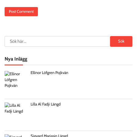
Search
Sök
Nya Inlägg
Ellinor Löfgren Pojkvän
Lilla Al Fadji Längd
Sigvard Marjasin Längd