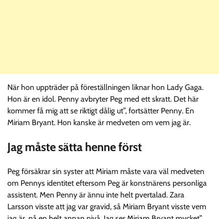
När hon uppträder på föreställningen liknar hon Lady Gaga.
Hon är en idol. Penny avbryter Peg med ett skratt. Det här
kommer få mig att se riktigt dålig ut”, fortsätter Penny. En
Miriam Bryant. Hon kanske är medveten om vem jag är.
Jag måste sätta henne först
Peg försäkrar sin syster att Miriam måste vara väl medveten
om Pennys identitet eftersom Peg är konstnärens personliga
assistent. Men Penny är ännu inte helt pvertalad. Zara
Larsson visste att jag var gravid, så Miriam Bryant visste vem
jag är, på en helt annan nivå. Jag ser Miriam Bryant mycket”,