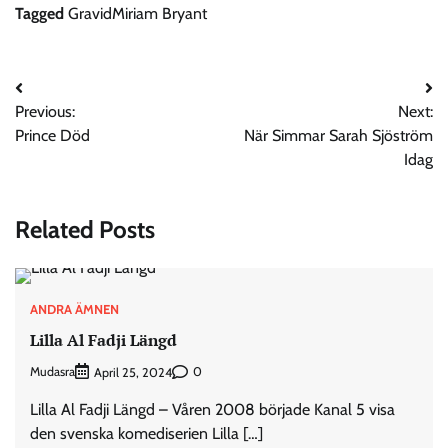
Tagged
GravidMiriam Bryant
Post
Previous:
Next:
navigation
Prince Död
När Simmar Sarah Sjöström
Idag
Related Posts
ANDRA ÄMNEN
Lilla Al Fadji Längd
Mudasra
0
April 25, 2024
Lilla Al Fadji Längd – Våren 2008 började Kanal 5 visa
den svenska komediserien Lilla […]