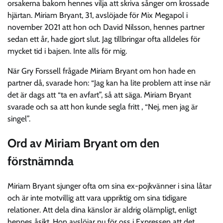
orsakerna bakom hennes vilja att skriva sånger om krossade
hjärtan. Miriam Bryant, 31, avslöjade för Mix Megapol i
november 2021 att hon och David Nilsson, hennes partner
sedan ett år, hade gjort slut. Jag tillbringar ofta alldeles för
mycket tid i bajsen. Inte alls för mig.
När Gry Forssell frågade Miriam Bryant om hon hade en
partner då, svarade hon: “Jag kan ha lite problem att inse när
det är dags att “ta en avfart”, så att säga. Miriam Bryant
svarade och sa att hon kunde segla fritt , “Nej, men jag är
singel”.
Ord av Miriam Bryant om den
förstnämnda
Miriam Bryant sjunger ofta om sina ex-pojkvänner i sina låtar
och är inte motvillig att vara uppriktig om sina tidigare
relationer. Att dela dina känslor är aldrig olämpligt, enligt
hennes åsikt. Hon avslöjar nu för oss i Expressen att det