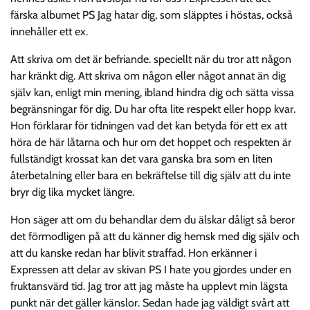
färska albumet PS Jag hatar dig, som släpptes i höstas, också
innehåller ett ex.
Att skriva om det är befriande. speciellt när du tror att någon
har kränkt dig. Att skriva om någon eller något annat än dig
själv kan, enligt min mening, ibland hindra dig och sätta vissa
begränsningar för dig. Du har ofta lite respekt eller hopp kvar.
Hon förklarar för tidningen vad det kan betyda för ett ex att
höra de här låtarna och hur om det hoppet och respekten är
fullständigt krossat kan det vara ganska bra som en liten
återbetalning eller bara en bekräftelse till dig själv att du inte
bryr dig lika mycket längre.
Hon säger att om du behandlar dem du älskar dåligt så beror
det förmodligen på att du känner dig hemsk med dig själv och
att du kanske redan har blivit straffad. Hon erkänner i
Expressen att delar av skivan PS I hate you gjordes under en
fruktansvärd tid. Jag tror att jag måste ha upplevt min lägsta
punkt när det gäller känslor. Sedan hade jag väldigt svårt att