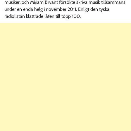
musiker, och Miriam Bryant försökte skriva musik tillsammans
under en enda helg i november 2011. Enligt den tyska
radiolistan klättrade låten till topp 100.