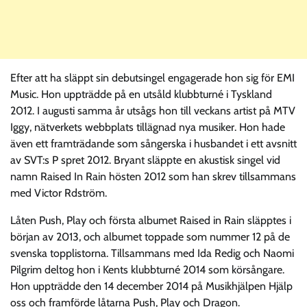
Efter att ha släppt sin debutsingel engagerade hon sig för EMI
Music. Hon uppträdde på en utsåld klubbturné i Tyskland
2012. I augusti samma år utsågs hon till veckans artist på MTV
Iggy, nätverkets webbplats tillägnad nya musiker. Hon hade
även ett framträdande som sångerska i husbandet i ett avsnitt
av SVT:s P spret 2012. Bryant släppte en akustisk singel vid
namn Raised In Rain hösten 2012 som han skrev tillsammans
med Victor Rdström.
Låten Push, Play och första albumet Raised in Rain släpptes i
början av 2013, och albumet toppade som nummer 12 på de
svenska topplistorna. Tillsammans med Ida Redig och Naomi
Pilgrim deltog hon i Kents klubbturné 2014 som körsångare.
Hon uppträdde den 14 december 2014 på Musikhjälpen Hjälp
oss och framförde låtarna Push, Play och Dragon.