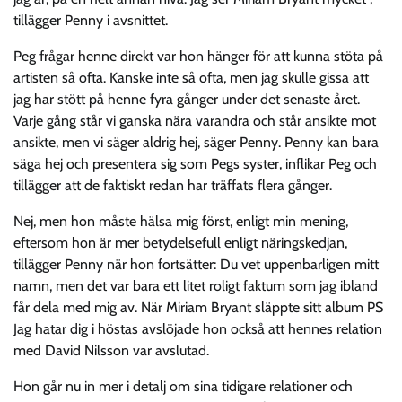
tillägger Penny i avsnittet.
Peg frågar henne direkt var hon hänger för att kunna stöta på
artisten så ofta. Kanske inte så ofta, men jag skulle gissa att
jag har stött på henne fyra gånger under det senaste året.
Varje gång står vi ganska nära varandra och står ansikte mot
ansikte, men vi säger aldrig hej, säger Penny. Penny kan bara
säga hej och presentera sig som Pegs syster, inflikar Peg och
tillägger att de faktiskt redan har träffats flera gånger.
Nej, men hon måste hälsa mig först, enligt min mening,
eftersom hon är mer betydelsefull enligt näringskedjan,
tillägger Penny när hon fortsätter: Du vet uppenbarligen mitt
namn, men det var bara ett litet roligt faktum som jag ibland
får dela med mig av. När Miriam Bryant släppte sitt album PS
Jag hatar dig i höstas avslöjade hon också att hennes relation
med David Nilsson var avslutad.
Hon går nu in mer i detalj om sina tidigare relationer och