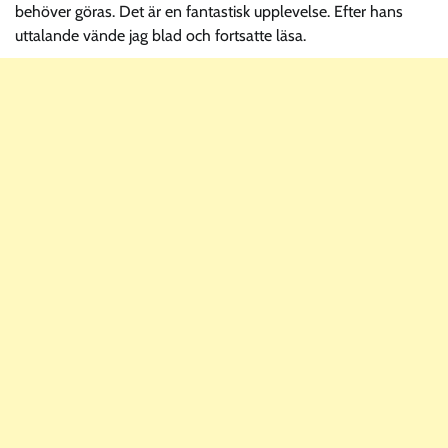
behöver göras. Det är en fantastisk upplevelse. Efter hans
uttalande vände jag blad och fortsatte läsa.