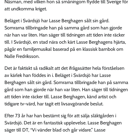
Näsman, med vilken hon så småningom flydde till Sverige för
att undkomma kriget.
Beläget i Svärdsjö har Lasse Berghagen sålt sin gård.
Somrarna tillbringade han på samma gård som han gjorde
när han var liten. Han säger till tidningen att tiden inte räcker
till. I Svärdsjö, en stad nära och kärt Lasse Berghagens hjärta,
pågår en familjemusikal baserad på en klassisk barnbok om
Nalle Fredriksson.
Det är faktiskt så radikalt att det ifrågasätter hela förståelsen
av kärlek han föddes in i. Beläget i Svärdsjö har Lasse
Berghagen sålt sin gård. Somrarna tillbringade han på samma
gård som han gjorde när han var liten. Han säger till tidningen
att tiden inte räcker till. Lasse Berghagen, känd artist och
tidigare tv-värd, har tagit ett livsavgörande beslut.
Efter 73 år har han bestämt sig för att sälja släktgården i
Svärdsjö. Det är en fantastisk upplevelse. Lasse Berghagen
säger till DT, “Vi vänder blad och går vidare.” Lasse