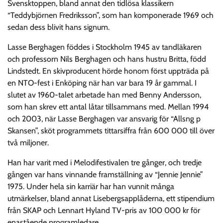
Svensktoppen, bland annat den tidlösa klassikern
“Teddybjörnen Fredriksson”, som han komponerade 1969 och
sedan dess blivit hans signum.
Lasse Berghagen föddes i Stockholm 1945 av tandläkaren
och professorn Nils Berghagen och hans hustru Britta, född
Lindstedt. En skivproducent hörde honom först uppträda på
en NTO-fest i Enköping när han var bara 19 år gammal. I
slutet av 1960-talet arbetade han med Benny Andersson,
som han skrev ett antal låtar tillsammans med. Mellan 1994
och 2003, när Lasse Berghagen var ansvarig för “Allsng p
Skansen”, sköt programmets tittarsiffra från 600 000 till över
två miljoner.
Han har varit med i Melodifestivalen tre gånger, och tredje
gången var hans vinnande framställning av “Jennie Jennie”
1975. Under hela sin karriär har han vunnit många
utmärkelser, bland annat Lisebergsapplåderna, ett stipendium
från SKAP och Lennart Hyland TV-pris av 100 000 kr för
enastående programledare.