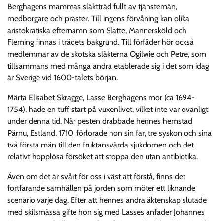
Berghagens mammas släktträd fullt av tjänstemän,
medborgare och präster. Till ingens förvåning kan olika
aristokratiska efternamn som Slatte, Mannersköld och
Fleming finnas i trädets bakgrund. Till förfäder hör också
medlemmar av de skotska släkterna Ogilwie och Petre, som
tillsammans med många andra etablerade sig i det som idag
är Sverige vid 1600-talets början.
Märta Elisabet Skragge, Lasse Berghagens mor (ca 1694-
1754), hade en tuff start på vuxenlivet, vilket inte var ovanligt
under denna tid. När pesten drabbade hennes hemstad
Pärnu, Estland, 1710, förlorade hon sin far, tre syskon och sina
två första män till den fruktansvärda sjukdomen och det
relativt hopplösa försöket att stoppa den utan antibiotika.
Även om det är svårt för oss i väst att förstå, finns det
fortfarande samhällen på jorden som möter ett liknande
scenario varje dag. Efter att hennes andra äktenskap slutade
med skilsmässa gifte hon sig med Lasses anfader Johannes