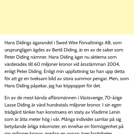
Hans Didings ägarandel i Swed Wire Förvaltnings AB, som
ursprungligen ägdes av Bertil Diding, är en av de saker som
Peter Diding nämner. Hans Diding äger nu aktierna som
värderades till 60 miljoner kronor vid årsstämman 2004,
enligt Peter Diding. Enligt min uppfattning tar han upp detta
för att ge en tveksam bild av stora summor pengar. Men, som
Hans Diding påpekar, jag har köppapper för det.
En av de mest kända affärsmännen i Västsverige, 70-årige
Lasse Diding är värd hundratals miljoner kronor. I sin egen
trädgård tänker han konstruera en staty av Vladimir Lenin
som är åtta meter hög i vår. Många individer samlar på sig
betydande årliga inkomster; en innehar en förmögenhet på
nio miljoner kronor, medan en annan äger fastigheter