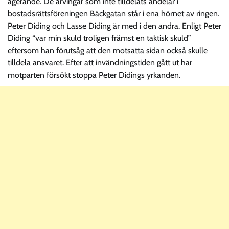
agerande. De arvingar som inte tilldelats andelar i
bostadsrättsföreningen Bäckgatan står i ena hörnet av ringen.
Peter Diding och Lasse Diding är med i den andra. Enligt Peter
Diding “var min skuld troligen främst en taktisk skuld”
eftersom han förutsåg att den motsatta sidan också skulle
tilldela ansvaret. Efter att invändningstiden gått ut har
motparten försökt stoppa Peter Didings yrkanden.