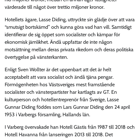
värderade till något över trettio miljoner kronor.
Hotellets ägare, Lasse Diding, uttryckte sin glädje över att vara
“smutsigt bortskämd” och kunna göra vad han vill. Samtidigt
identifierar de sig öppet som socialister och kämpar för
ekonomisk jämlikhet. Ändå uppfattar de inte någon
motsättning mellan deras privata rikedom och deras politiska
övertygelse på vänsterkanten.
Enligt Sven Wollter är det uppenbart att det är helt
acceptabelt att vara socialist och ändå tjäna pengar.
Förmögenheten hos Västsveriges mest framstående
socialister och vänsterpartister har kartlagts av GT. En
kulturperson och hotellentreprenör från Sverige, Lasse
Gunnar Diding föddes som Lars Gunnar Diding den 24 april
1953 i Varbergs församling, Hallands län.
I Varberg övervakade han Hotell Gästis från 1987 till 2018 och
Hotell Havanna från lanseringen 2013 till 2018. Det