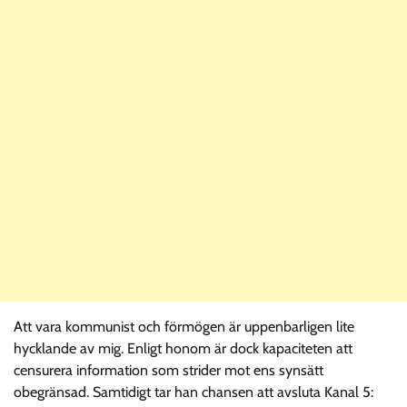
Att vara kommunist och förmögen är uppenbarligen lite
hycklande av mig. Enligt honom är dock kapaciteten att
censurera information som strider mot ens synsätt
obegränsad. Samtidigt tar han chansen att avsluta Kanal 5: