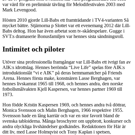
var värd för en preliminär tävling för Melodifestivalen 2003 med
Mark Levengood.
Hösten 2010 gjorde Lill-Babs ett framträdande i TV4-varianten Så
mycket bättre. Stjärnorna p Slottet var ett evenemang 2012 där Lill-
Babs deltog. Hon har även arbetat som tv-skådespelare. Gugge i
SVT:s dramaserie Bonusfamiljen var hennes sista sändningsroll.
Intimitet och piloter
Utöver sina professionella framgångar var Lill-Babs ett ivrigt fan av
AIK:s idrottslag. Hennes berömda “Live Life” spelas före AIK:s
introduktionslåt “vi e AIK” på deras hemmamatcher på Friends
Arena. Hennes första make, konstnären Lasse Berghagen, var
hennes livskamrat 1965 till 1968, och hennes andra, den norske
fotbollsmålvakten Kjell Kaspersen, var hennes partner 1969 till
1973.
Hon födde Kristin Kaspersen 1969, och hennes andra två döttrar,
Monica Svensson och Malin Berghagen, 1966 respektive 1955.
Svensson hade en lång karriär och var en stor favorit bland de
svenska tabloiderna. Många broschyrer om uppbrott, konkurser och
andra olyckliga livshändelser godkändes. Redaktionen för Här är
ditt liv, med Lasse Holmqvist och Tony Kaplan i spetsen,