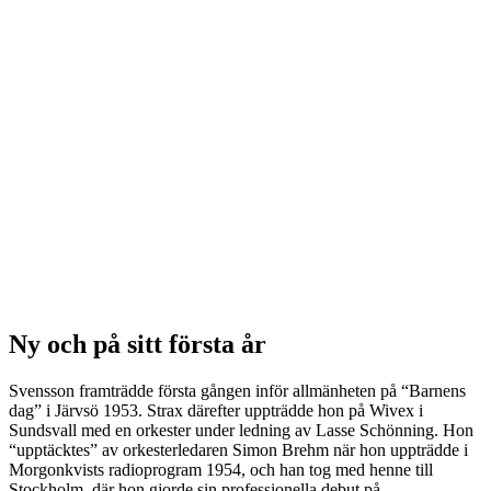
Ny och på sitt första år
Svensson framträdde första gången inför allmänheten på “Barnens
dag” i Järvsö 1953. Strax därefter uppträdde hon på Wivex i
Sundsvall med en orkester under ledning av Lasse Schönning. Hon
“upptäcktes” av orkesterledaren Simon Brehm när hon uppträdde i
Morgonkvists radioprogram 1954, och han tog med henne till
Stockholm, där hon gjorde sin professionella debut på