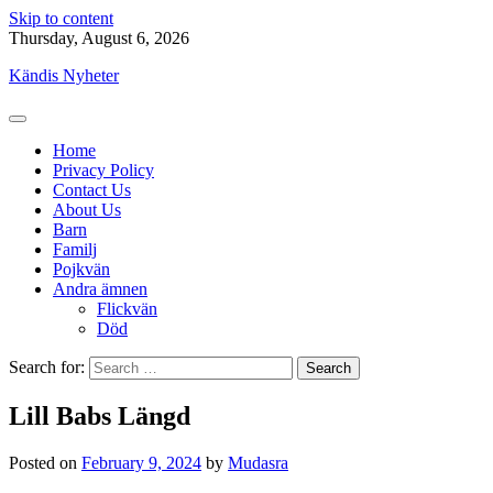
Skip to content
Thursday, August 6, 2026
Kändis Nyheter
Home
Privacy Policy
Contact Us
About Us
Barn
Familj
Pojkvän
Andra ämnen
Flickvän
Död
Search for:
Lill Babs Längd
Posted on
February 9, 2024
by
Mudasra