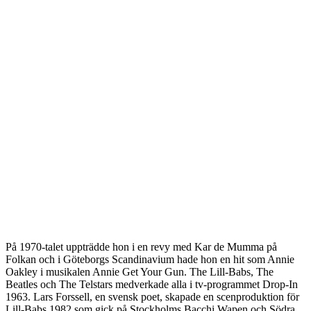
På 1970-talet uppträdde hon i en revy med Kar de Mumma på
Folkan och i Göteborgs Scandinavium hade hon en hit som Annie
Oakley i musikalen Annie Get Your Gun. The Lill-Babs, The
Beatles och The Telstars medverkade alla i tv-programmet Drop-In
1963. Lars Forssell, en svensk poet, skapade en scenproduktion för
Lill-Babs 1982 som gick på Stockholms Bacchi Wapen och Södra