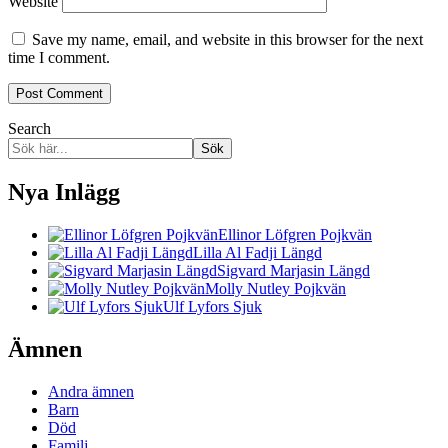
Website
Save my name, email, and website in this browser for the next
time I comment.
Search
Sök
Nya Inlägg
Ellinor Löfgren Pojkvän
Lilla Al Fadji Längd
Sigvard Marjasin Längd
Molly Nutley Pojkvän
Ulf Lyfors Sjuk
Ämnen
Andra ämnen
Barn
Död
Familj