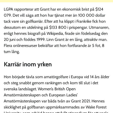
LGPA rapporterar att Grant har en ekonomisk brist på $124
079. Det vill säga att hon har tjänat mer än 100 000 dollar
tack vare sin golfkarriär. Efter att ha klippt i Frankrike fick hon
dessutom en utdelning på $133 800 i prispengar. Utmanaren,
enligt hennes biografi på Wikipedia, firade sin födelsedag den
20 juni och föddes 1999. Linn Grant är en lång, attraktiv man.
Flera onlineresurser bekräftar att hon fortfarande är 5 fot, 8
tum lång.
Karriär inom yrken
Hon började tävla som amatörgolfare i Europa vid 14 års ålder
och steg snabbt genom rankingen och kom till slut i det
svenska landslaget. Women’s British Open
Amatörmästerskapen och European Ladies’
Amatörmästerskapen var båda tvån av Grant 2021. Hennes
skicklighet på golfbanan uppmärksammades av Wake Forest