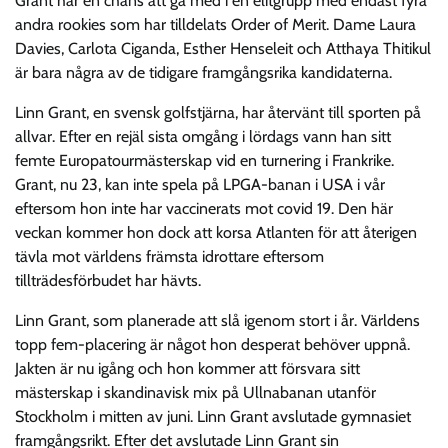
Grant har en chans att gå med i en elitgrupp med endast fyra
andra rookies som har tilldelats Order of Merit. Dame Laura
Davies, Carlota Ciganda, Esther Henseleit och Atthaya Thitikul
är bara några av de tidigare framgångsrika kandidaterna.
Linn Grant, en svensk golfstjärna, har återvänt till sporten på
allvar. Efter en rejäl sista omgång i lördags vann han sitt
femte Europatourmästerskap vid en turnering i Frankrike.
Grant, nu 23, kan inte spela på LPGA-banan i USA i vår
eftersom hon inte har vaccinerats mot covid 19. Den här
veckan kommer hon dock att korsa Atlanten för att återigen
tävla mot världens främsta idrottare eftersom
tillträdesförbudet har hävts.
Linn Grant, som planerade att slå igenom stort i år. Världens
topp fem-placering är något hon desperat behöver uppnå.
Jakten är nu igång och hon kommer att försvara sitt
mästerskap i skandinavisk mix på Ullnabanan utanför
Stockholm i mitten av juni. Linn Grant avslutade gymnasiet
framgångsrikt. Efter det avslutade Linn Grant sin