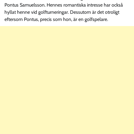
Pontus Samuelsson. Hennes romantiska intresse har också
hyllat henne vid golfturneringar. Dessutom är det otroligt
eftersom Pontus, precis som hon, är en golfspelare.