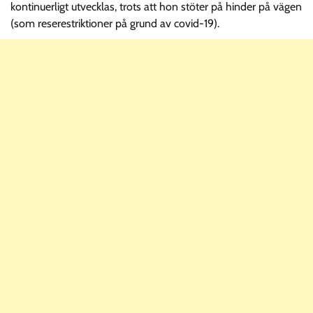
kontinuerligt utvecklas, trots att hon stöter på hinder på vägen
(som reserestriktioner på grund av covid-19).