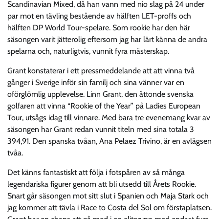
Scandinavian Mixed, då han vann med nio slag på 24 under
par mot en tävling bestående av hälften LET-proffs och
hälften DP World Tour-spelare. Som rookie har den här
säsongen varit jätterolig eftersom jag har lärt känna de andra
spelarna och, naturligtvis, vunnit fyra mästerskap.
Grant konstaterar i ett pressmeddelande att att vinna två
gånger i Sverige inför sin familj och sina vänner var en
oförglömlig upplevelse. Linn Grant, den åttonde svenska
golfaren att vinna “Rookie of the Year” på Ladies European
Tour, utsågs idag till vinnare. Med bara tre evenemang kvar av
säsongen har Grant redan vunnit titeln med sina totala 3
394,91. Den spanska tvåan, Ana Pelaez Trivino, är en avlägsen
tvåa.
Det känns fantastiskt att följa i fotspåren av så många
legendariska figurer genom att bli utsedd till Årets Rookie.
Snart går säsongen mot sitt slut i Spanien och Maja Stark och
jag kommer att tävla i Race to Costa del Sol om förstaplatsen.