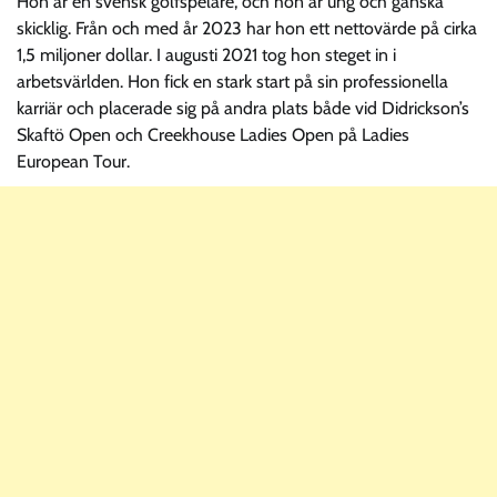
Hon är en svensk golfspelare, och hon är ung och ganska
skicklig. Från och med år 2023 har hon ett nettovärde på cirka
1,5 miljoner dollar. I augusti 2021 tog hon steget in i
arbetsvärlden. Hon fick en stark start på sin professionella
karriär och placerade sig på andra plats både vid Didrickson’s
Skaftö Open och Creekhouse Ladies Open på Ladies
European Tour.