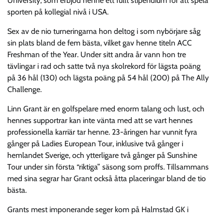
University, som erbjöd henne ett fullt stipendium för att spela
sporten på kollegial nivå i USA.
Sex av de nio turneringarna hon deltog i som nybörjare såg
sin plats bland de fem bästa, vilket gav henne titeln ACC
Freshman of the Year. Under sitt andra år vann hon tre
tävlingar i rad och satte två nya skolrekord för lägsta poäng
på 36 hål (130) och lägsta poäng på 54 hål (200) på The Ally
Challenge.
Linn Grant är en golfspelare med enorm talang och lust, och
hennes supportrar kan inte vänta med att se vart hennes
professionella karriär tar henne. 23-åringen har vunnit fyra
gånger på Ladies European Tour, inklusive två gånger i
hemlandet Sverige, och ytterligare två gånger på Sunshine
Tour under sin första “riktiga” säsong som proffs. Tillsammans
med sina segrar har Grant också åtta placeringar bland de tio
bästa.
Grants mest imponerande seger kom på Halmstad GK i