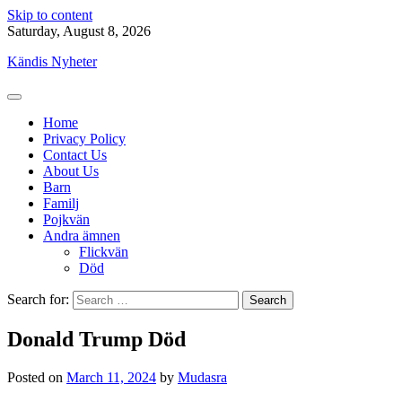
Skip to content
Saturday, August 8, 2026
Kändis Nyheter
Home
Privacy Policy
Contact Us
About Us
Barn
Familj
Pojkvän
Andra ämnen
Flickvän
Död
Search for:
Donald Trump Död
Posted on
March 11, 2024
by
Mudasra