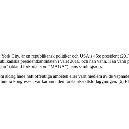
ork City, är en republikansk politiker och USA:s 45:e president (201
republikanska presidentkandidaten i valet 2016, och han vann. Han vann
ain” (ibland förkortat som “MAGA”) hans samlingsrop.
m aldrig hade haft offentliga ämbeten eller varit medlem av de väpnade 
t hindra kongressen var kärnan i den första riksrättsförläggningen. [6]