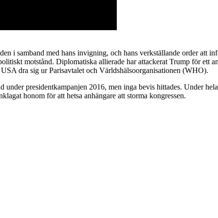
ärlden i samband med hans invigning, och hans verkställande order att in
 politiskt motstånd. Diplomatiska allierade har attackerat Trump för ett 
e USA dra sig ur Parisavtalet och Världshälsoorganisationen (WHO).
and under presidentkampanjen 2016, men inga bevis hittades. Under hel
 anklagat honom för att hetsa anhängare att storma kongressen.