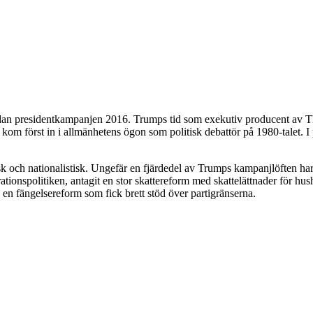
dan presidentkampanjen 2016. Trumps tid som exekutiv producent av The
 kom först in i allmänhetens ögon som politisk debattör på 1980-talet. 
sk och nationalistisk. Ungefär en fjärdedel av Trumps kampanjlöften har
onspolitiken, antagit en stor skattereform med skattelättnader för hushå
en fängelsereform som fick brett stöd över partigränserna.