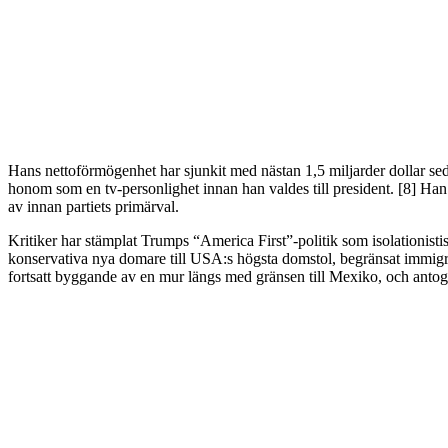
Hans nettoförmögenhet har sjunkit med nästan 1,5 miljarder dollar se
honom som en tv-personlighet innan han valdes till president. [8] Han
av innan partiets primärval.
Kritiker har stämplat Trumps “America First”-politik som isolationisti
konservativa nya domare till USA:s högsta domstol, begränsat immigrati
fortsatt byggande av en mur längs med gränsen till Mexiko, och antog 