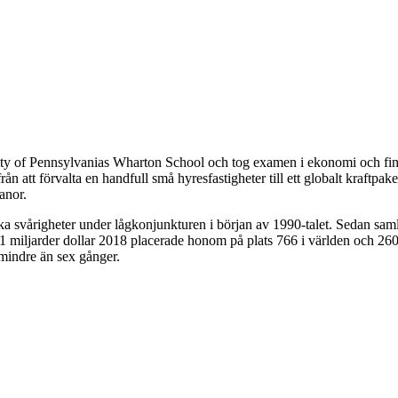
y of Pennsylvanias Wharton School och tog examen i ekonomi och fina
n att förvalta en handfull små hyresfastigheter till ett globalt kraftpak
banor.
ka svårigheter under lågkonjunkturen i början av 1990-talet. Sedan saml
1 miljarder dollar 2018 placerade honom på plats 766 i världen och 260
mindre än sex gånger.