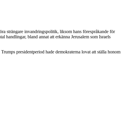
föra strängare invandringspolitik, liksom hans förespråkande för
antal handlingar, bland annat att erkänna Jerusalem som Israels
a Trumps presidentperiod hade demokraterna lovat att ställa honom