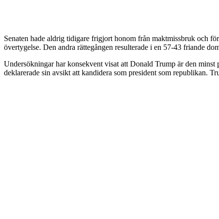
Senaten hade aldrig tidigare frigjort honom från maktmissbruk och fö
övertygelse. Den andra rättegången resulterade i en 57-43 friande dom
Undersökningar har konsekvent visat att Donald Trump är den minst 
deklarerade sin avsikt att kandidera som president som republikan. T