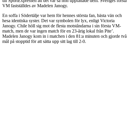
till SportExpressen att det var så hon uppfattade dem. Sveriges första
VM fastställdes av Madelen Janogy.
En soffa i Södertälje var hem för hennes största fan, bästa vän och
hesa identiska syster. Det var symbolen för lyx, enligt Victoria
Janogy. Chile höll sig mot de flesta motståndarna i sin första VM-
match, men de var ingen match för en 23-årig lokal från Pite’.
Madelen Janogy kom in i matchen i den 81:a minuten och gjorde två
mål på stopptid för att sätta upp sitt lag till 2-0.