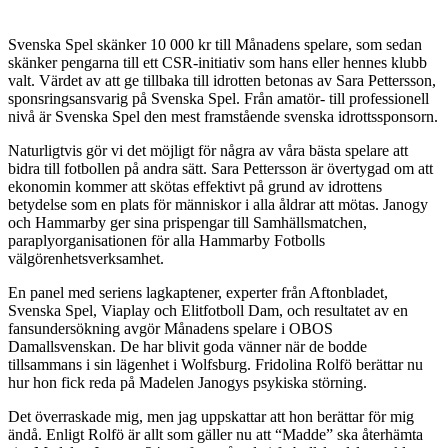
Svenska Spel skänker 10 000 kr till Månadens spelare, som sedan
skänker pengarna till ett CSR-initiativ som hans eller hennes klubb
valt. Värdet av att ge tillbaka till idrotten betonas av Sara Pettersson,
sponsringsansvarig på Svenska Spel. Från amatör- till professionell
nivå är Svenska Spel den mest framstående svenska idrottssponsorn.
Naturligtvis gör vi det möjligt för några av våra bästa spelare att
bidra till fotbollen på andra sätt. Sara Pettersson är övertygad om att
ekonomin kommer att skötas effektivt på grund av idrottens
betydelse som en plats för människor i alla åldrar att mötas. Janogy
och Hammarby ger sina prispengar till Samhällsmatchen,
paraplyorganisationen för alla Hammarby Fotbolls
välgörenhetsverksamhet.
En panel med seriens lagkaptener, experter från Aftonbladet,
Svenska Spel, Viaplay och Elitfotboll Dam, och resultatet av en
fansundersökning avgör Månadens spelare i OBOS
Damallsvenskan. De har blivit goda vänner när de bodde
tillsammans i sin lägenhet i Wolfsburg. Fridolina Rolfö berättar nu
hur hon fick reda på Madelen Janogys psykiska störning.
Det överraskade mig, men jag uppskattar att hon berättar för mig
ändå. Enligt Rolfö är allt som gäller nu att “Madde” ska återhämta