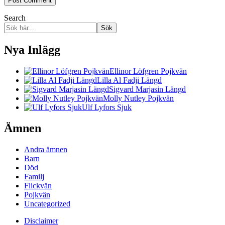
Search
Sök
Nya Inlägg
Ellinor Löfgren Pojkvän
Lilla Al Fadji Längd
Sigvard Marjasin Längd
Molly Nutley Pojkvän
Ulf Lyfors Sjuk
Ämnen
Andra ämnen
Barn
Död
Familj
Flickvän
Pojkvän
Uncategorized
Disclaimer