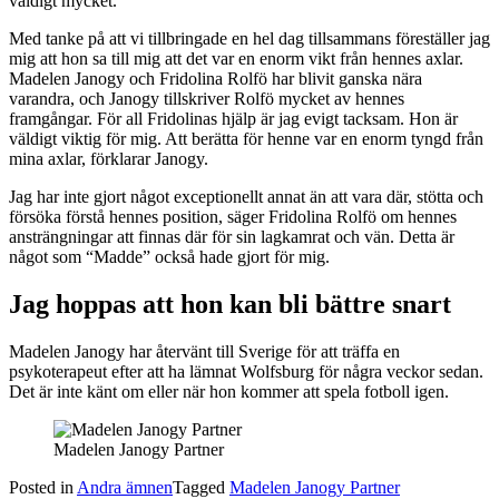
väldigt mycket.
Med tanke på att vi tillbringade en hel dag tillsammans föreställer jag
mig att hon sa till mig att det var en enorm vikt från hennes axlar.
Madelen Janogy och Fridolina Rolfö har blivit ganska nära
varandra, och Janogy tillskriver Rolfö mycket av hennes
framgångar. För all Fridolinas hjälp är jag evigt tacksam. Hon är
väldigt viktig för mig. Att berätta för henne var en enorm tyngd från
mina axlar, förklarar Janogy.
Jag har inte gjort något exceptionellt annat än att vara där, stötta och
försöka förstå hennes position, säger Fridolina Rolfö om hennes
ansträngningar att finnas där för sin lagkamrat och vän. Detta är
något som “Madde” också hade gjort för mig.
Jag hoppas att hon kan bli bättre snart
Madelen Janogy har återvänt till Sverige för att träffa en
psykoterapeut efter att ha lämnat Wolfsburg för några veckor sedan.
Det är inte känt om eller när hon kommer att spela fotboll igen.
Madelen Janogy Partner
Posted in
Andra ämnen
Tagged
Madelen Janogy Partner