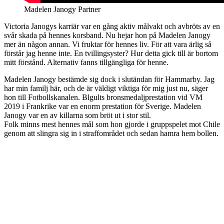
Madelen Janogy Partner
Victoria Janogys karriär var en gång aktiv målvakt och avbröts av en
svår skada på hennes korsband. Nu hejar hon på Madelen Janogy
mer än någon annan. Vi fruktar för hennes liv. För att vara ärlig så
förstår jag henne inte. En tvillingsyster? Hur detta gick till är bortom
mitt förstånd. Alternativ fanns tillgängliga för henne.
Madelen Janogy bestämde sig dock i slutändan för Hammarby. Jag
har min familj här, och de är väldigt viktiga för mig just nu, säger
hon till Fotbollskanalen. Blgults bronsmedaljprestation vid VM
2019 i Frankrike var en enorm prestation för Sverige. Madelen
Janogy var en av killarna som bröt ut i stor stil.
Folk minns mest hennes mål som hon gjorde i gruppspelet mot Chile
genom att slingra sig in i straffområdet och sedan hamra hem bollen.