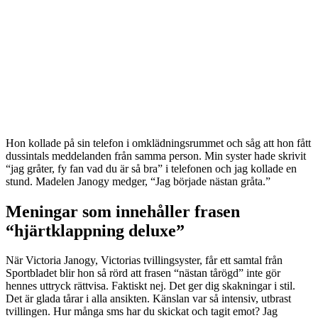
Hon kollade på sin telefon i omklädningsrummet och såg att hon fått
dussintals meddelanden från samma person. Min syster hade skrivit
“jag gråter, fy fan vad du är så bra” i telefonen och jag kollade en
stund. Madelen Janogy medger, “Jag började nästan gråta.”
Meningar som innehåller frasen
“hjärtklappning deluxe”
När Victoria Janogy, Victorias tvillingsyster, får ett samtal från
Sportbladet blir hon så rörd att frasen “nästan tårögd” inte gör
hennes uttryck rättvisa. Faktiskt nej. Det ger dig skakningar i stil.
Det är glada tårar i alla ansikten. Känslan var så intensiv, utbrast
tvillingen. Hur många sms har du skickat och tagit emot? Jag