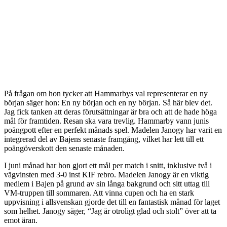
På frågan om hon tycker att Hammarbys val representerar en ny
början säger hon: En ny början och en ny början. Så här blev det.
Jag fick tanken att deras förutsättningar är bra och att de hade höga
mål för framtiden. Resan ska vara trevlig. Hammarby vann junis
poängpott efter en perfekt månads spel. Madelen Janogy har varit en
integrerad del av Bajens senaste framgång, vilket har lett till ett
poängöverskott den senaste månaden.
I juni månad har hon gjort ett mål per match i snitt, inklusive två i
vägvinsten med 3-0 inst KIF rebro. Madelen Janogy är en viktig
medlem i Bajen på grund av sin långa bakgrund och sitt uttag till
VM-truppen till sommaren. Att vinna cupen och ha en stark
uppvisning i allsvenskan gjorde det till en fantastisk månad för laget
som helhet. Janogy säger, “Jag är otroligt glad och stolt” över att ta
emot äran.