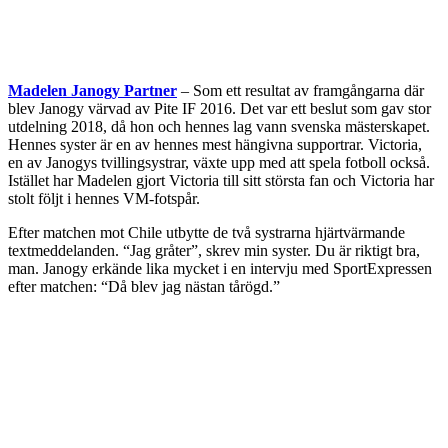
Madelen Janogy Partner
– Som ett resultat av framgångarna där
blev Janogy värvad av Pite IF 2016. Det var ett beslut som gav stor
utdelning 2018, då hon och hennes lag vann svenska mästerskapet.
Hennes syster är en av hennes mest hängivna supportrar. Victoria,
en av Janogys tvillingsystrar, växte upp med att spela fotboll också.
Istället har Madelen gjort Victoria till sitt största fan och Victoria har
stolt följt i hennes VM-fotspår.
Efter matchen mot Chile utbytte de två systrarna hjärtvärmande
textmeddelanden. “Jag gråter”, skrev min syster. Du är riktigt bra,
man. Janogy erkände lika mycket i en intervju med SportExpressen
efter matchen: “Då blev jag nästan tårögd.”