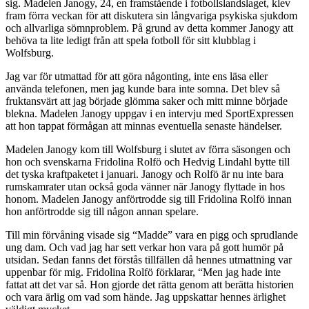
sig. Madelen Janogy, 24, en framstående i fotbollslandslaget, klev
fram förra veckan för att diskutera sin långvariga psykiska sjukdom
och allvarliga sömnproblem. På grund av detta kommer Janogy att
behöva ta lite ledigt från att spela fotboll för sitt klubblag i
Wolfsburg.
Jag var för utmattad för att göra någonting, inte ens läsa eller
använda telefonen, men jag kunde bara inte somna. Det blev så
fruktansvärt att jag började glömma saker och mitt minne började
blekna. Madelen Janogy uppgav i en intervju med SportExpressen
att hon tappat förmågan att minnas eventuella senaste händelser.
Madelen Janogy kom till Wolfsburg i slutet av förra säsongen och
hon och svenskarna Fridolina Rolfö och Hedvig Lindahl bytte till
det tyska kraftpaketet i januari. Janogy och Rolfö är nu inte bara
rumskamrater utan också goda vänner när Janogy flyttade in hos
honom. Madelen Janogy anförtrodde sig till Fridolina Rolfö innan
hon anförtrodde sig till någon annan spelare.
Till min förvåning visade sig “Madde” vara en pigg och sprudlande
ung dam. Och vad jag har sett verkar hon vara på gott humör på
utsidan. Sedan fanns det förstås tillfällen då hennes utmattning var
uppenbar för mig. Fridolina Rolfö förklarar, “Men jag hade inte
fattat att det var så. Hon gjorde det rätta genom att berätta historien
och vara ärlig om vad som hände. Jag uppskattar hennes ärlighet