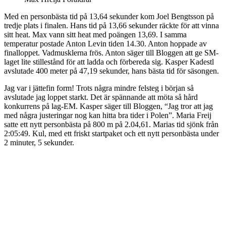
Med en personbästa tid på 13,64 sekunder kom Joel Bengtsson på
tredje plats i finalen. Hans tid på 13,66 sekunder räckte för att vinna
sitt heat. Max vann sitt heat med poängen 13,69. I samma
temperatur postade Anton Levin tiden 14.30. Anton hoppade av
finalloppet. Vadmusklerna frös. Anton säger till Bloggen att ge SM-
laget lite stillestånd för att ladda och förbereda sig. Kasper Kadestl
avslutade 400 meter på 47,19 sekunder, hans bästa tid för säsongen.
Jag var i jättefin form! Trots några mindre felsteg i början så
avslutade jag loppet starkt. Det är spännande att möta så hård
konkurrens på lag-EM. Kasper säger till Bloggen, “Jag tror att jag
med några justeringar nog kan hitta bra tider i Polen”. Maria Freij
satte ett nytt personbästa på 800 m på 2.04,61. Marias tid sjönk från
2:05:49. Kul, med ett friskt startpaket och ett nytt personbästa under
2 minuter, 5 sekunder.