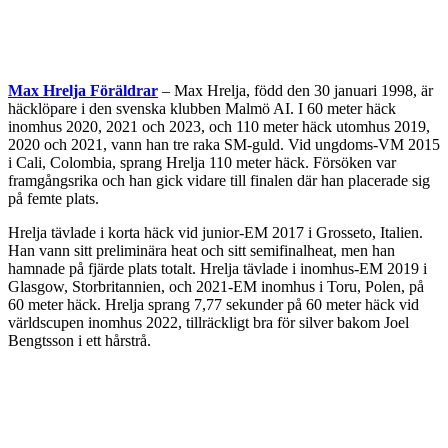
Max Hrelja Föräldrar
– Max Hrelja, född den 30 januari 1998, är
häcklöpare i den svenska klubben Malmö AI. I 60 meter häck
inomhus 2020, 2021 och 2023, och 110 meter häck utomhus 2019,
2020 och 2021, vann han tre raka SM-guld. Vid ungdoms-VM 2015
i Cali, Colombia, sprang Hrelja 110 meter häck. Försöken var
framgångsrika och han gick vidare till finalen där han placerade sig
på femte plats.
Hrelja tävlade i korta häck vid junior-EM 2017 i Grosseto, Italien.
Han vann sitt preliminära heat och sitt semifinalheat, men han
hamnade på fjärde plats totalt. Hrelja tävlade i inomhus-EM 2019 i
Glasgow, Storbritannien, och 2021-EM inomhus i Toru, Polen, på
60 meter häck. Hrelja sprang 7,77 sekunder på 60 meter häck vid
världscupen inomhus 2022, tillräckligt bra för silver bakom Joel
Bengtsson i ett hårstrå.