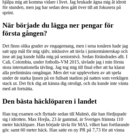
hjälpa mig att komma vidare i livet. Jag brukade ägna mig åt idrott
för stunden, men jag har sedan dess gått över till att fokusera på
sprint.
När började du lägga ner pengar för
första gången?
Det finns olika grader av engagemang, men i sena tonåren hade jag
satt upp mål för mig själv, inklusive att tävla i juniormästerskap och
inse att jag kunde hålla mig på seniornivå. Sedan förändrades allt. I
Cali, Colombia, under fotbolls-VM 2015, tävlade jag i min första
stora internationella tävling. Jag tog mig till final efter att ha klarat
alla preliminära omgångar. Men det var upplevelsen av att spela
under de starka ljusen på en fullsatt stadion på natten som verkligen
stack ut. Det fick dig att känna dig otroligt, och du kunde inte vänta
med att fortsätta.
Den bästa häcklöparen i landet
Han tog examen och flyttade sedan till Malmö, där han fördjupade
sig i idrotten. Max Hrejla, 23 år gammal, är Sveriges främsta 110
meter häcklöpare. Han började tävla för MAI, vilket han fortfarande
gör. samt 60 meter häck. Han satte en ny PR på 7,73 för att vinna