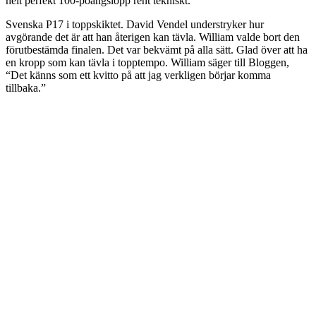
helt perfekt 100-poängslopp rent tekniskt.
Svenska P17 i toppskiktet. David Vendel understryker hur
avgörande det är att han återigen kan tävla. William valde bort den
förutbestämda finalen. Det var bekvämt på alla sätt. Glad över att ha
en kropp som kan tävla i topptempo. William säger till Bloggen,
“Det känns som ett kvitto på att jag verkligen börjar komma
tillbaka.”