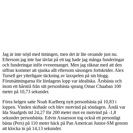
Jag är inte nöjd med timingen, men det är lite oroande just nu.
Eftersom jag inte har tävlat på ett tag hade jag många funderingar
och funderingar inför evenemanget. Men jag räknar med att den
siffran kommer att sjunka allt eftersom säsongen fortskrider. Alex
Tursell ger ytterligare täckning av laxspelen på sin blogg.
Förutsättningarna för lördagens lopp var idealiska. Årsbästa och
inom ett hårstrå från sitt personbästa sprang Omar Chaaban 100
meter på 10,73 sekunder.
Förra helgen satte Noah Karlberg nytt personbästa på 10,83 i
loppen. Vinden skiftade och blev motvind på söndagen. Ändå var
Ida Staafgrds tid 24,27 för 200 meter mot en motvind på -1,8
sekunder personbästa. Edvin Assarsson tog också ett personligt
bästa (Pers) på 110 meter häck på Pan American Junior-SM genom
att klocka in på 14,13 sekunder.