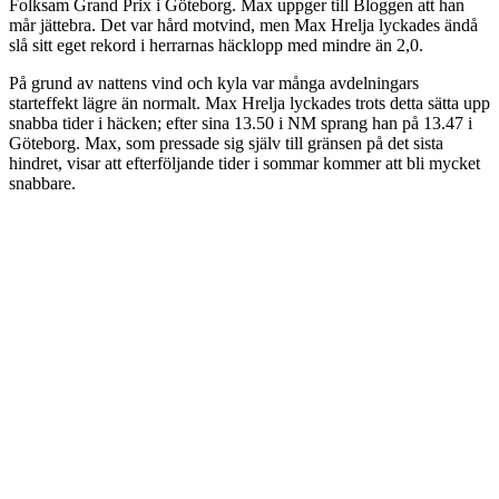
Folksam Grand Prix i Göteborg. Max uppger till Bloggen att han
mår jättebra. Det var hård motvind, men Max Hrelja lyckades ändå
slå sitt eget rekord i herrarnas häcklopp med mindre än 2,0.
På grund av nattens vind och kyla var många avdelningars
starteffekt lägre än normalt. Max Hrelja lyckades trots detta sätta upp
snabba tider i häcken; efter sina 13.50 i NM sprang han på 13.47 i
Göteborg. Max, som pressade sig själv till gränsen på det sista
hindret, visar att efterföljande tider i sommar kommer att bli mycket
snabbare.