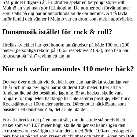
SM-guldet tidigare i år. Friidrotten spelar en betydligt större roll i
Malmö än vad man gör i Linköping. De normer och förväntningar
som ställs på dig här är annorlunda än de där hemma. Att få tävla
inför familj och vänner i Malmö var en dröm som gick i uppfyllelse.
Dansmusik istället för rock & roll?
Hreljas kvickhet har gett honom utmärkelser på både 100 och 200
meter (personliga rekord på 10,63 respektive 21,93), men han har
fokuserat på “sin” tävling ett tag nu.
När och varför användes 110 meter häck?
Det var över midnatt vid det här laget. Jag har tävlat sedan jag var
18 år och mina tävlingar har inkluderat 100 meter. Efter att ha
funderat lite på det bestämde jag mig för att häcken skulle vara
roligare för mig. Men häcklopp har inte samma prestige, eller hur?
Rockstjärnor är 100 meter sprinters. Däremot är häcklöpare som
basister i ett dansband? Ja, det är lite likt det.
För att uttrycka det på ett annat sätt, om du skulle stå bredvid ett
staket som var 1,07 meter högt, skulle du genast känna igen den
extra stress och svårigheter som detta medförde. 100-metersloppet är
bara början på vad som kräver skicklighet och teknik. Även om Bolt