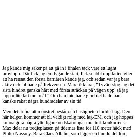
Jag kände mig säker på att gå in i finalen tack vare ett lugnt
provlopp. Där fick jag en flygande start, fick snabbt upp farten efter
att ha rensat den första barriären kände jag, och sedan var jag bara
aktiv och jobbade på frekvensen. Max förklarar, “Tyvärr slog jag det
sista hindret ganska hårt med första sträckan på vägen upp, så jag
tappar lite fart mot mål.” Om han inte hade gjort det hade han
kanske rakat några hundradelar av sin tid.
Men det är bra att mönstret består och hastigheten förblir hög. Den
här helgen kommer att bli väldigt rolig med lag-EM, och jag hoppas
kunna göra några ytterligare nedskärningar mot tuff konkurrens.
Max delar nu tredjeplatsen på tidernas lista för 110 meter häck med
Philip Nossmy. Bara Claes Albihn, som ligger en hundradel före,