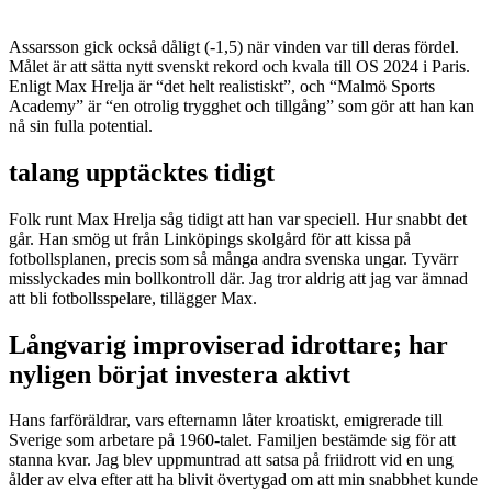
Assarsson gick också dåligt (-1,5) när vinden var till deras fördel.
Målet är att sätta nytt svenskt rekord och kvala till OS 2024 i Paris.
Enligt Max Hrelja är “det helt realistiskt”, och “Malmö Sports
Academy” är “en otrolig trygghet och tillgång” som gör att han kan
nå sin fulla potential.
talang upptäcktes tidigt
Folk runt Max Hrelja såg tidigt att han var speciell. Hur snabbt det
går. Han smög ut från Linköpings skolgård för att kissa på
fotbollsplanen, precis som så många andra svenska ungar. Tyvärr
misslyckades min bollkontroll där. Jag tror aldrig att jag var ämnad
att bli fotbollsspelare, tillägger Max.
Långvarig improviserad idrottare; har
nyligen börjat investera aktivt
Hans farföräldrar, vars efternamn låter kroatiskt, emigrerade till
Sverige som arbetare på 1960-talet. Familjen bestämde sig för att
stanna kvar. Jag blev uppmuntrad att satsa på friidrott vid en ung
ålder av elva efter att ha blivit övertygad om att min snabbhet kunde