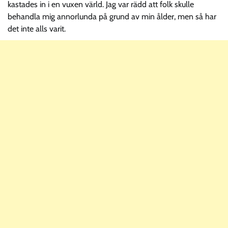
kastades in i en vuxen värld. Jag var rädd att folk skulle
behandla mig annorlunda på grund av min ålder, men så har
det inte alls varit.