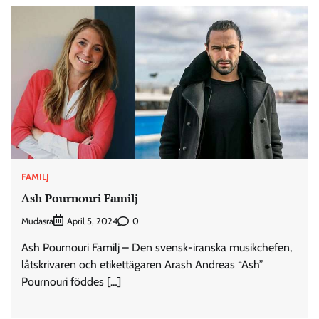
FAMILJ
Ash Pournouri Familj
Mudasra
0
April 5, 2024
Ash Pournouri Familj – Den svensk-iranska musikchefen,
låtskrivaren och etikettägaren Arash Andreas “Ash”
Pournouri föddes […]