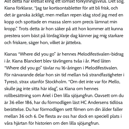
Allt detta har kretsat kring ett lömskt förkylningsvirus. Det sög.
Kiana förklarar, “Jag tar kortisontabletter för att bli frisk, och
det är ganska äckligt, men mellan repen idag stod jag med en
kopp och spottade en massa slem som precis lämnat min
kropp.” Trots detta är hon säker på att hon kommer att kunna
prestera som bäst på lördag.Varje dag känner jag mig starkare
och friskare, säger hon, vilket är jättebra.
Kianas “Where did you go” är hennes Melodifestivalen-bidrag
i år. Kiana Blanckert blev tävlingens tvåa i år. Med låten
“Where did you go” tävlar nu 16-åringen i Melodifestivalen.
För närvarande delar hon sin tid mellan två strandfastigheter i
Tyresö, strax utanför Stockholm. “Om det inte var för Mello,
skulle jag inte sitta här idag”, sa Kiana om hennes
rollbesättning som Ariel i Den lilla sjöjungfrun. Oavsett om du
är 36 eller 186, har du förmodligen läst HC Andersens tidlösa
berättelse. Du har förmodligen sett filmen om din ålder faller
mellan 36 och 6. De flesta av oss har dock en speciell plats i
våra hjärtan för historien om den lilla sjöjungfrun.