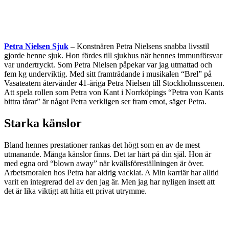
Petra Nielsen Sjuk
– Konstnären Petra Nielsens snabba livsstil
gjorde henne sjuk. Hon fördes till sjukhus när hennes immunförsvar
var undertryckt. Som Petra Nielsen påpekar var jag utmattad och
fem kg underviktig. Med sitt framträdande i musikalen “Brel” på
Vasateatern återvänder 41-åriga Petra Nielsen till Stockholmsscenen.
Att spela rollen som Petra von Kant i Norrköpings “Petra von Kants
bittra tårar” är något Petra verkligen ser fram emot, säger Petra.
Starka känslor
Bland hennes prestationer rankas det högt som en av de mest
utmanande. Många känslor finns. Det tar hårt på din själ. Hon är
med egna ord “blown away” när kvällsföreställningen är över.
Arbetsmoralen hos Petra har aldrig vacklat. A Min karriär har alltid
varit en integrerad del av den jag är. Men jag har nyligen insett att
det är lika viktigt att hitta ett privat utrymme.