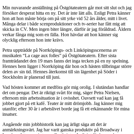
Min nuvarande anställning på Östgötateatern går mot sitt slut och jag
försöker desperat hitta en ny. Det är inte lätt alls. Enligt Petra känner
hon att hon måste börja om på sitt yrke vid 52 års ålder, mitt i livet.
Många delar i både scenproduktioner och tv-serier har fått mig att
skicka in CV. Men ingen biter längre, därför är jag föråldrad. Åldern
verkar fånga mig som en fälla. Hon hävdar att hon känner sig
olycklig eftersom hon inte krävs.
Petra uppträdde på Norrköpings- och Linköpingsscenerna av
musikalen “La cage aux folles” på Östgötateatern. Efter sista
framträdandet den 19 mars fanns det inga tecken på en ny spelning.
Hennes hem ligger i Norrköping där hon och hästen tillbringar större
delen av sin tid. Hennes återkomst till sin lägenhet på Söder i
Stockholm är planerad till juni.
Vad hösten kommer att medföra gör mig orolig. I slutändan handlar
det om pengar. Det är riktigt svårt för mig, säger Petra Nielsen,
eftersom min arbetssituation är i ovisshet. Oavsett vad kan jag få
jobbet gjort på ett kafé. Teater är mitt drömjobb. Jag känner mig
utanför; efter 30 år i arbetslivet borde jag få ett erkännande för mina
insatser.
Angående min jobbhistorik kan jag ärligt säga att det är
anmärkningsvärt. Jag har varit ganska produktiv på Broadway i