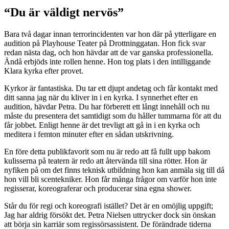
“Du är väldigt nervös”
Bara två dagar innan terrorincidenten var hon där på ytterligare en
audition på Playhouse Teater på Drottninggatan. Hon fick svar
redan nästa dag, och hon hävdar att de var ganska professionella.
Ändå erbjöds inte rollen henne. Hon tog plats i den intilliggande
Klara kyrka efter provet.
Kyrkor är fantastiska. Du tar ett djupt andetag och får kontakt med
ditt sanna jag när du kliver in i en kyrka. I synnerhet efter en
audition, hävdar Petra. Du har förberett ett långt innehåll och nu
måste du presentera det samtidigt som du håller tummarna för att du
får jobbet. Enligt henne är det trevligt att gå in i en kyrka och
meditera i femton minuter efter en sådan utskrivning.
En före detta publikfavorit som nu är redo att få fullt upp bakom
kulisserna på teatern är redo att återvända till sina rötter. Hon är
nyfiken på om det finns teknisk utbildning hon kan anmäla sig till då
hon vill bli scentekniker. Hon får många frågor om varför hon inte
regisserar, koreograferar och producerar sina egna shower.
Står du för regi och koreografi istället? Det är en omöjlig uppgift;
Jag har aldrig försökt det. Petra Nielsen uttrycker dock sin önskan
att börja sin karriär som regissörsassistent. De förändrade tiderna