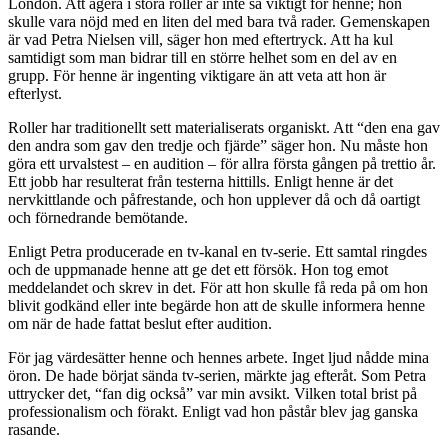
London. Att agera i stora roller är inte så viktigt för henne; hon
skulle vara nöjd med en liten del med bara två rader. Gemenskapen
är vad Petra Nielsen vill, säger hon med eftertryck. Att ha kul
samtidigt som man bidrar till en större helhet som en del av en
grupp. För henne är ingenting viktigare än att veta att hon är
efterlyst.
Roller har traditionellt sett materialiserats organiskt. Att “den ena gav
den andra som gav den tredje och fjärde” säger hon. Nu måste hon
göra ett urvalstest – en audition – för allra första gången på trettio år.
Ett jobb har resulterat från testerna hittills. Enligt henne är det
nervkittlande och påfrestande, och hon upplever då och då oartigt
och förnedrande bemötande.
Enligt Petra producerade en tv-kanal en tv-serie. Ett samtal ringdes
och de uppmanade henne att ge det ett försök. Hon tog emot
meddelandet och skrev in det. För att hon skulle få reda på om hon
blivit godkänd eller inte begärde hon att de skulle informera henne
om när de hade fattat beslut efter audition.
För jag värdesätter henne och hennes arbete. Inget ljud nådde mina
öron. De hade börjat sända tv-serien, märkte jag efteråt. Som Petra
uttrycker det, “fan dig också” var min avsikt. Vilken total brist på
professionalism och förakt. Enligt vad hon påstår blev jag ganska
rasande.