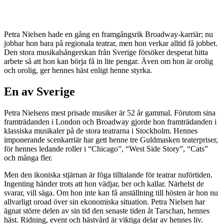
Petra Nielsen hade en gång en framgångsrik Broadway-karriär; nu
jobbar hon bara på regionala teatrar, men hon verkar alltid få jobbet.
Den stora musikalsångerskan från Sverige försöker desperat hitta
arbete så att hon kan börja få in lite pengar. Även om hon är orolig
och orolig, ger hennes häst enligt henne styrka.
En av Sverige
Petra Nielsens mest prisade musiker är 52 år gammal. Förutom sina
framträdanden i London och Broadway gjorde hon framträdanden i
klassiska musikaler på de stora teatrarna i Stockholm. Hennes
imponerande scenkarriär har gett henne tre Guldmasken teaterpriser,
för hennes ledande roller i “Chicago”, “West Side Story”, “Cats”
och många fler.
Men den ikoniska stjärnan är föga tilltalande för teatrar nuförtiden.
Ingenting händer trots att hon vädjar, ber och kallar. Närhelst de
svarar, vill säga. Om hon inte kan få anställning till hösten är hon nu
allvarligt oroad över sin ekonomiska situation. Petra Nielsen har
ägnat större delen av sin tid den senaste tiden åt Tarschan, hennes
häst. Ridning, event och hästvård är viktiga delar av hennes liv.