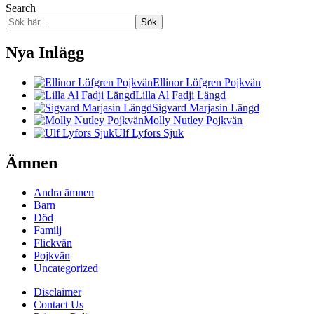
Search
Sök
Nya Inlägg
Ellinor Löfgren Pojkvän
Lilla Al Fadji Längd
Sigvard Marjasin Längd
Molly Nutley Pojkvän
Ulf Lyfors Sjuk
Ämnen
Andra ämnen
Barn
Död
Familj
Flickvän
Pojkvän
Uncategorized
Disclaimer
Contact Us