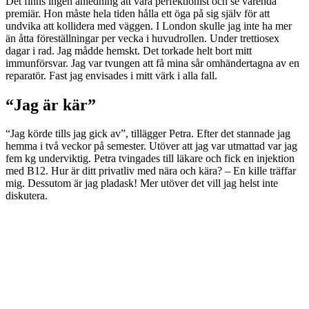
Det finns ingen anledning att vara perfektionist och se varenda
premiär. Hon måste hela tiden hålla ett öga på sig själv för att
undvika att kollidera med väggen. I London skulle jag inte ha mer
än åtta föreställningar per vecka i huvudrollen. Under trettiosex
dagar i rad. Jag mådde hemskt. Det torkade helt bort mitt
immunförsvar. Jag var tvungen att få mina sår omhändertagna av en
reparatör. Fast jag envisades i mitt värk i alla fall.
“Jag är kär”
“Jag körde tills jag gick av”, tillägger Petra. Efter det stannade jag
hemma i två veckor på semester. Utöver att jag var utmattad var jag
fem kg underviktig. Petra tvingades till läkare och fick en injektion
med B12. Hur är ditt privatliv med nära och kära? – En kille träffar
mig. Dessutom är jag pladask! Mer utöver det vill jag helst inte
diskutera.