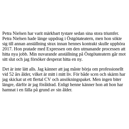
Petra Nielsen har varit märkbart tystare sedan sina stora triumfer.
Petra Nielsen hade länge uppdrag i Östgötateatern, men hon sökte
sig till annan anställning strax innan hennes kontrakt skulle upphöra
2017. Hon pratade med Expressen om den utmanande processen att
hitta nya jobb. Min nuvarande anställning på Östgötateatern går mot
sitt slut och jag försöker desperat hitta en ny.
Det är inte lätt alls. Jag känner att jag måste börja om professionellt
vid 52 års ålder, vilket är mitt i mitt liv. För både scen och skärm har
jag skickat ut ett flertal CV och ansökningspaket. Men ingen biter
längre, därför är jag föråldrad. Enligt henne känner hon att hon har
hamnat i en fälla på grund av sin ålder.