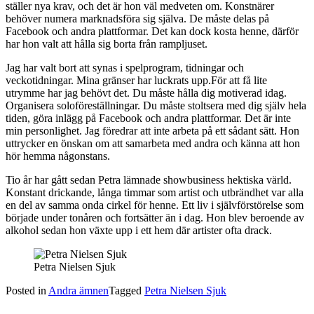
ställer nya krav, och det är hon väl medveten om. Konstnärer
behöver numera marknadsföra sig själva. De måste delas på
Facebook och andra plattformar. Det kan dock kosta henne, därför
har hon valt att hålla sig borta från rampljuset.
Jag har valt bort att synas i spelprogram, tidningar och
veckotidningar. Mina gränser har luckrats upp.För att få lite
utrymme har jag behövt det. Du måste hålla dig motiverad idag.
Organisera soloföreställningar. Du måste stoltsera med dig själv hela
tiden, göra inlägg på Facebook och andra plattformar. Det är inte
min personlighet. Jag föredrar att inte arbeta på ett sådant sätt. Hon
uttrycker en önskan om att samarbeta med andra och känna att hon
hör hemma någonstans.
Tio år har gått sedan Petra lämnade showbusiness hektiska värld.
Konstant drickande, långa timmar som artist och utbrändhet var alla
en del av samma onda cirkel för henne. Ett liv i självförstörelse som
började under tonåren och fortsätter än i dag. Hon blev beroende av
alkohol sedan hon växte upp i ett hem där artister ofta drack.
Petra Nielsen Sjuk
Posted in
Andra ämnen
Tagged
Petra Nielsen Sjuk