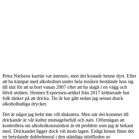
Petra Nielsens karriär var intensiv, men det kostade henne dyrt. Efter
att ha kämpat med alkoholism under hela tonåren bestämde hon sig
till slut för att ta bort vanan 2007 efter att ha slagit i en vägg och
blivit utsliten. Hennes Expressen-artikel från 2017 kritiserade hur
folk tänker på att dricka. Tio år har gått sedan jag senast drack
alkoholhaltiga drycker.
Det är något jag helst inte vill diskutera. Men när det kommer till
drickande är vår kultur motsägelsefull och naiv. Oförmågan att
kontrollera sin alkoholkonsumtion är ett problem som jag är bekant
med. Drickandet ligger dock väl inom lagen. Enligt henne finns det
en betydande dubbelmoral i den ständiga störtfloden av