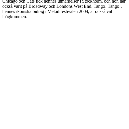
Chicago och Cats fick hennes utmärkelser i Stockholm, och hon har
också varit på Broadway och Londons West End. Tango! Tango!,
hennes ikoniska bidrag i Melodifestivalen 2004, är också väl
ihågkommen.