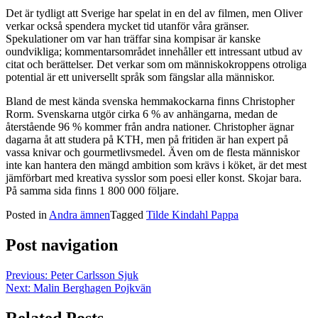
Det är tydligt att Sverige har spelat in en del av filmen, men Oliver
verkar också spendera mycket tid utanför våra gränser.
Spekulationer om var han träffar sina kompisar är kanske
oundvikliga; kommentarsområdet innehåller ett intressant utbud av
citat och berättelser. Det verkar som om människokroppens otroliga
potential är ett universellt språk som fängslar alla människor.
Bland de mest kända svenska hemmakockarna finns Christopher
Rorm. Svenskarna utgör cirka 6 % av anhängarna, medan de
återstående 96 % kommer från andra nationer. Christopher ägnar
dagarna åt att studera på KTH, men på fritiden är han expert på
vassa knivar och gourmetlivsmedel. Även om de flesta människor
inte kan hantera den mängd ambition som krävs i köket, är det mest
jämförbart med kreativa sysslor som poesi eller konst. Skojar bara.
På samma sida finns 1 800 000 följare.
Posted in
Andra ämnen
Tagged
Tilde Kindahl Pappa
Post navigation
Previous:
Peter Carlsson Sjuk
Next:
Malin Berghagen Pojkvän
Related Posts