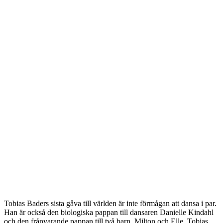
Tobias Baders sista gåva till världen är inte förmågan att dansa i par.
Han är också den biologiska pappan till dansaren Danielle Kindahl
och den frånvarande pappan till två barn, Milton och Elle. Tobias