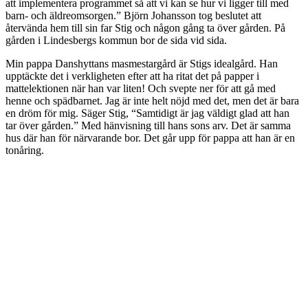
att implementera programmet så att vi kan se hur vi ligger till med
barn- och äldreomsorgen.” Björn Johansson tog beslutet att
återvända hem till sin far Stig och någon gång ta över gården. På
gården i Lindesbergs kommun bor de sida vid sida.
Min pappa Danshyttans masmestargård är Stigs idealgård. Han
upptäckte det i verkligheten efter att ha ritat det på papper i
mattelektionen när han var liten! Och svepte ner för att gå med
henne och spädbarnet. Jag är inte helt nöjd med det, men det är bara
en dröm för mig. Säger Stig, “Samtidigt är jag väldigt glad att han
tar över gården.” Med hänvisning till hans sons arv. Det är samma
hus där han för närvarande bor. Det går upp för pappa att han är en
tonåring.