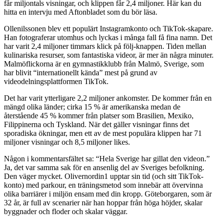
får miljontals visningar, och klippen får 2,4 miljoner. Här kan du
hitta en intervju med Aftonbladet som du bör läsa.
Ollenilssonen blev ett populärt Instagramkonto och TikTok-skapare.
Han fotograferar utomhus och lyckas i många fall få fina namn. Det
har varit 2,4 miljoner timmars klick på följ-knappen. Tiden mellan
kulinariska resurser, som fantastiska videor, är mer än några minuter.
Malmöflickorna är en gymnastikklubb från Malmö, Sverige, som
har blivit “internationellt kända” mest på grund av
videodelningsplattformen TikTok.
Det har varit ytterligare 2,2 miljoner ankomster. De kommer från en
mängd olika länder; cirka 15 % är amerikanska medan de
återstående 45 % kommer från platser som Brasilien, Mexiko,
Filippinerna och Tyskland. När det gäller visningar finns det
sporadiska ökningar, men ett av de mest populära klippen har 71
miljoner visningar och 8,5 miljoner likes.
Någon i kommentarsfältet sa: “Hela Sverige har gillat den videon.”
Ja, det var samma sak för en ansenlig del av Sveriges befolkning.
Den väger mycket. Olivernordin1 upptar sin tid (och sitt TikTok-
konto) med parkour, en träningsmetod som innebär att övervinna
olika barriärer i miljön ensam med din kropp. Göteborgaren, som är
32 år, är full av scenarier när han hoppar från höga höjder, skalar
byggnader och floder och skalar väggar.