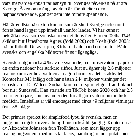
våra mätvärden enbart tar hänsyn till Sveriges påverkan på andra
Sverige. Även om många av dem är, för att citera dem,
häpnadsväckande, gör det dem inte mindre spännande.
Här är en lista på sexton konton som är slut i Sverige och som i
första hand lägger upp innehåll utanför landet. Vi har kunnat
bekräfta dessa som svenska, men det finns fler. Filmen f00tball343
skildrar hur Umeåborna Agnes (född 2020) och Noah (född 2008)
tränar fotboll. Deras pappa, Rickard, hade hand om kontot. Både
svenska och engelska bildtexter finns tillgängliga.
Svenskar utgör cirka 4 % av de svarande, men observatörer påpekar
att andra nationer har starkare siffror. Just nu ägnar sig 2,6 miljoner
människor över hela världen åt någon form av atletisk aktivitet.
Kontot har 343 inlägg och har nästan 244 miljoner visningar det
senaste året. Dr Waleed Surhan kommer ursprungligen från Irak och
bor nu i Sundsvall. Han startade sitt TikTok-konto 2020 och har 2,5
miljoner följare; han använder den för att göra videor om arabisk
medicin. Innehållet är väl emottaget med cirka 49 miljoner visningar
över 88 inlägg.
Det primära språket för simplefood4you är svenska, men en
noggrann engelsk översättning finns också tillgänglig. Kontot drivs
av Alexandra Johnsson från Trollhättan, som mest lägger upp
matlagningsvideor med musik. Tacos, hamburgare och potatismos