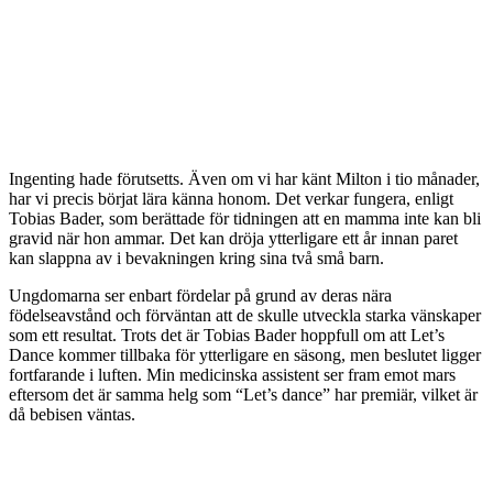
Ingenting hade förutsetts. Även om vi har känt Milton i tio månader,
har vi precis börjat lära känna honom. Det verkar fungera, enligt
Tobias Bader, som berättade för tidningen att en mamma inte kan bli
gravid när hon ammar. Det kan dröja ytterligare ett år innan paret
kan slappna av i bevakningen kring sina två små barn.
Ungdomarna ser enbart fördelar på grund av deras nära
födelseavstånd och förväntan att de skulle utveckla starka vänskaper
som ett resultat. Trots det är Tobias Bader hoppfull om att Let’s
Dance kommer tillbaka för ytterligare en säsong, men beslutet ligger
fortfarande i luften. Min medicinska assistent ser fram emot mars
eftersom det är samma helg som “Let’s dance” har premiär, vilket är
då bebisen väntas.