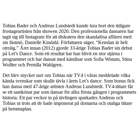
Tobias Bader och Andreas Lundstedt kunde lura bort den tidigare
frostageartisten från showen 2020. Den professionella dansaren har
tagit sig till Instagram för att diskutera den skandalösa affären med
sin fästmö, Danielle Kindahl. Författaren säger, “Kenslan är helt
otrolig.” Året innan (2012) gjorde 33-årige Tobias Bader sin debut
på Let’s Dance. Som ett resultat har han blivit en stor stjärna i
programmet och har dansat med kändisar som Sofia Wistam, Stina
Wollter och Pernilla Wahlgren.
Det blev mycket surr om Tobias när TV4 i våras meddelade vilka
kända svenskar som skulle tävla i årets Let’s dance. Som bonus fick
han dansa med 47-årige artisten Andreas Lundstedt. TV4-tittare får
se ett samkönat par som dansar för allra första gången i programmets
historia. Ett par veckor in på tävlingen sparkades Andreas och
Tobias ut trots att de hade imponerat på domarna och otaliga tittare
på hemmaplan.