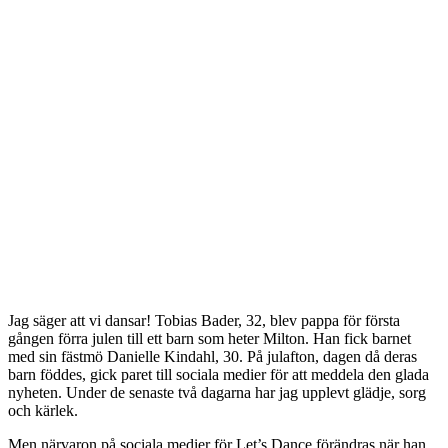
Jag säger att vi dansar! Tobias Bader, 32, blev pappa för första
gången förra julen till ett barn som heter Milton. Han fick barnet
med sin fästmö Danielle Kindahl, 30. På julafton, dagen då deras
barn föddes, gick paret till sociala medier för att meddela den glada
nyheten. Under de senaste två dagarna har jag upplevt glädje, sorg
och kärlek.
Men närvaron på sociala medier för Let’s Dance förändras när han