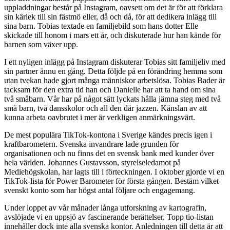
uppladdningar består på Instagram, oavsett om det är för att förklara
sin kärlek till sin fästmö eller, då och då, för att dedikera inlägg till
sina barn. Tobias textade en familjebild som hans dotter Elle
skickade till honom i mars ett år, och diskuterade hur han kände för
barnen som växer upp.
I ett nyligen inlägg på Instagram diskuterar Tobias sitt familjeliv med
sin partner ännu en gång. Detta följde på en förändring hemma som
utan tvekan hade gjort många människor arbetslösa. Tobias Bader är
tacksam för den extra tid han och Danielle har att ta hand om sina
två småbarn. Vår har på något sätt lyckats hålla jämna steg med två
små barn, två dansskolor och all den där jazzen. Känslan av att
kunna arbeta oavbrutet i mer är verkligen anmärkningsvärt.
De mest populära TikTok-kontona i Sverige kändes precis igen i
kraftbarometern. Svenska invandrare lade grunden för
organisationen och nu finns det en svensk bank med kunder över
hela världen. Johannes Gustavsson, styrelseledamot på
Mediehögskolan, har lagts till i förteckningen. I oktober gjorde vi en
TikTok-lista för Power Barometer för första gången. Bestäm vilket
svenskt konto som har högst antal följare och engagemang.
Under loppet av vår månader långa utforskning av kartografin,
avslöjade vi en uppsjö av fascinerande berättelser. Topp tio-listan
innehåller dock inte alla svenska kontor. Anledningen till detta är att