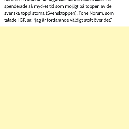
spenderade så mycket tid som möjligt på toppen av de
svenska topplistorna (Svensktoppen). Tone Norum, som
talade i GP, sa: “Jag är fortfarande väldigt stolt över det.”