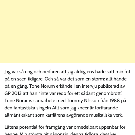
Jag var så ung och oerfaren att jag aldrig ens hade satt min fot
på en scen tidigare. Och så var det som en storm: allt hände
på en gång. Tone Norum erkände i en intervju publicerad av
GP 2013 att han “inte var redo för ett sådant genombrott.”
Tone Norums samarbete med Tommy Nilsson från 1988 på
den fantastiska singeln Allt som jag kneer är fortfarande
allmänt erkänt som karriärens avgörande musikaliska verk.
Låtens potential för framgång var omedelbart uppenbar för
henne. Min största hit någonsin, denna tidlösa klassiker