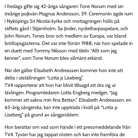
I fredags gifte sig 42-åriga sångaren Tone Norum med sin
treårige pojkvän Magnus Andersson, 39. Ceremonin ägde rum
i Nyköpings S:t Nicolai kyrka och mottagningen hölls på
stiftets gård i Stjärnholm. Sa Jinder, nyckelharpaspelare, och
John Norum, Tones bror och medlem av Europa, var bland
bröllopsgästerna. Det var inte förrän 1988, när hon spelade in
en duett med Tommy Nilsson med titeln “Allt som jag
kenner”, som Tone Norum blev allmänt erkänd.
När det gäller Elisabeth Andreassen kommer hon inte att
delta i utställningen “Lotta p Liseberg”.
TV4 rapporterar att hon har blivit tillsagd att dra sig ur
tävlingen. Programledaren Lotta Engberg medger, “Jag
kommer att sakna min fina Bettan.” Elisabeth Andreassen, en
65-årig sångerska, kan inte uppträda i kväll på “Lotta p
Liseberg” på grund av sångproblem.
Hon berättar om vad som hände i ett pressmeddelande från
TV4. Tyvärr har jag tappat rösten och kan inte framföra de