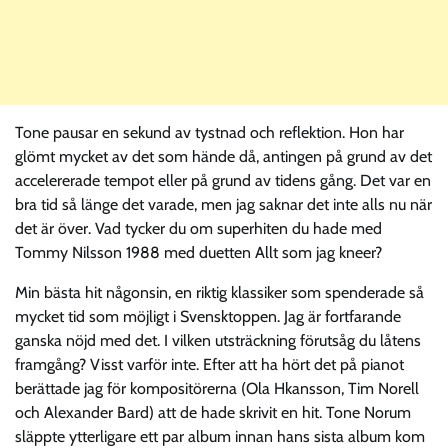
Tone pausar en sekund av tystnad och reflektion. Hon har
glömt mycket av det som hände då, antingen på grund av det
accelererade tempot eller på grund av tidens gång. Det var en
bra tid så länge det varade, men jag saknar det inte alls nu när
det är över. Vad tycker du om superhiten du hade med
Tommy Nilsson 1988 med duetten Allt som jag kneer?
Min bästa hit någonsin, en riktig klassiker som spenderade så
mycket tid som möjligt i Svensktoppen. Jag är fortfarande
ganska nöjd med det. I vilken utsträckning förutsåg du låtens
framgång? Visst varför inte. Efter att ha hört det på pianot
berättade jag för kompositörerna (Ola Hkansson, Tim Norell
och Alexander Bard) att de hade skrivit en hit. Tone Norum
släppte ytterligare ett par album innan hans sista album kom