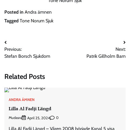
Tone Norum Sjuk
Posted in
Andra ämnen
Tagged
Tone Norum Sjuk
Post
Previous:
Next:
navigation
Stefan Borsch Sjukdom
Patrik Gillholm Barn
Related Posts
ANDRA ÄMNEN
Lilla Al Fadji Längd
Mudasra
0
April 25, 2024
Lilla Al Fadji Längd – Våren 2008 började Kanal 5 visa