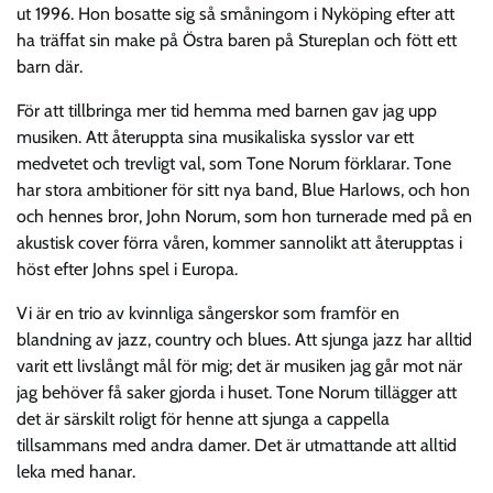
ut 1996. Hon bosatte sig så småningom i Nyköping efter att
ha träffat sin make på Östra baren på Stureplan och fött ett
barn där.
För att tillbringa mer tid hemma med barnen gav jag upp
musiken. Att återuppta sina musikaliska sysslor var ett
medvetet och trevligt val, som Tone Norum förklarar. Tone
har stora ambitioner för sitt nya band, Blue Harlows, och hon
och hennes bror, John Norum, som hon turnerade med på en
akustisk cover förra våren, kommer sannolikt att återupptas i
höst efter Johns spel i Europa.
Vi är en trio av kvinnliga sångerskor som framför en
blandning av jazz, country och blues. Att sjunga jazz har alltid
varit ett livslångt mål för mig; det är musiken jag går mot när
jag behöver få saker gjorda i huset. Tone Norum tillägger att
det är särskilt roligt för henne att sjunga a cappella
tillsammans med andra damer. Det är utmattande att alltid
leka med hanar.