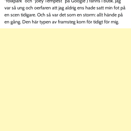
“folkpark” och “Joey Tempest” på Google ) fanns i butik. Jag
var så ung och oerfaren att jag aldrig ens hade satt min fot på
en scen tidigare. Och så var det som en storm: allt hände på
en gång. Den här typen av framsteg kom för tidigt för mig.