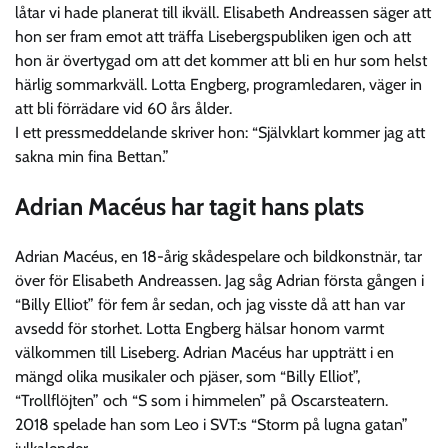
låtar vi hade planerat till ikväll. Elisabeth Andreassen säger att
hon ser fram emot att träffa Lisebergspubliken igen och att
hon är övertygad om att det kommer att bli en hur som helst
härlig sommarkväll. Lotta Engberg, programledaren, väger in
att bli förrädare vid 60 års ålder.
I ett pressmeddelande skriver hon: “Självklart kommer jag att
sakna min fina Bettan.”
Adrian Macéus har tagit hans plats
Adrian Macéus, en 18-årig skådespelare och bildkonstnär, tar
över för Elisabeth Andreassen. Jag såg Adrian första gången i
“Billy Elliot” för fem år sedan, och jag visste då att han var
avsedd för storhet. Lotta Engberg hälsar honom varmt
välkommen till Liseberg. Adrian Macéus har uppträtt i en
mängd olika musikaler och pjäser, som “Billy Elliot”,
“Trollflöjten” och “S som i himmelen” på Oscarsteatern.
2018 spelade han som Leo i SVT:s “Storm på lugna gatan”