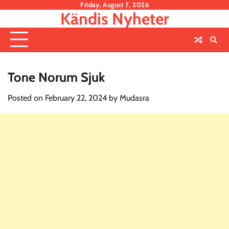
Skip
Friday, August 7, 2026
Kändis Nyheter
to
content
Tone Norum Sjuk
Posted on
February 22, 2024
by
Mudasra