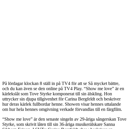
På lördagar klockan 8 ställ in på TV4 för att se Så mycket bättre,
och du kan även se den online på TV4 Play. “Show me love” är en
kärlekslåt som Tove Styrke komponerat till sin älskling. Hon
uttrycker sin djupa tillgivenhet för Carina Bergfeldt och beskriver
hur deras kärlek fullbordar henne. Showen visar hennes uttalande
om hur hela hennes omgivning verkade förvandlas till en färgfilm.
“Show me love” är den senaste singeln av 29-åriga sångerskan Tove
Styrke, som skrivit låten till sin 36-åriga musikerälskare Sanna