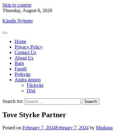
Skip to content
Thursday, August 6, 2026
Kändis Nyheter
Home
Privacy Policy
Contact Us
About Us
Barn
Familj
Pojkvän
Andra ämnen
Flickvän
Död
Search for:
Tove Styrke Partner
Posted on
February 7, 2024
February 7, 2024
by
Mudasra