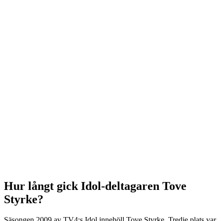
Hur långt gick Idol-deltagaren Tove
Styrke?
Säsongen 2009 av TV4:s Idol innehöll Tove Styrke. Tredje plats var