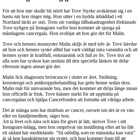
För att hon inte skulle bli störd har Tove Styrke avskärmat sig i en
bastu när hon ringer mig. Hon sitter i en hydda inbäddad i ett
Norrland täckt av snö. Trots sin vanliga tillbakadragenhet förklarade
Tove nyligen på Instagram varför hon kommer att sjunga på
måndagens cancergala. Hon avslöjar att hon gör det för Malin.
Tove och hennes storasyster Malin skiljs åt med tolv år. Tove hävdar
att hon och hennes syster alltid har varit väldigt nära varandra och att
hennes syster är kraftfull, entusiastisk och full av liv. Tove tror att
alla som har syskon kan ansluta till den speciella länken de delar
eftersom ingen annan gör det.
Malin fick diagnosen bröstcancer i slutet av året. Strålning,
kemoterapi och antikroppsbehandling har getts henne sedan dess.
Malin mår för närvarande bra, men det kommer att dröja länge innan
hon officiellt är frisk. Tove känner starkt för att uppträda på
cancergalan och hjälpa Cancerfonden att fortsätta sitt viktiga arbete.
Det är många som har drabbats av cancer, oavsett om det är en vän
eller en familjemedlem, säger hon.
Att ta livet och nära och kära för givet är lätt, skriver Tove i sitt
Instagram-inlägg, men hon omprövar sin inställning efter att ha fått
ett sådant här meddelande. “Så odödlig som en människa kan vara”
är så hon karaktäriserar sin syster, och hon kommer fram till att