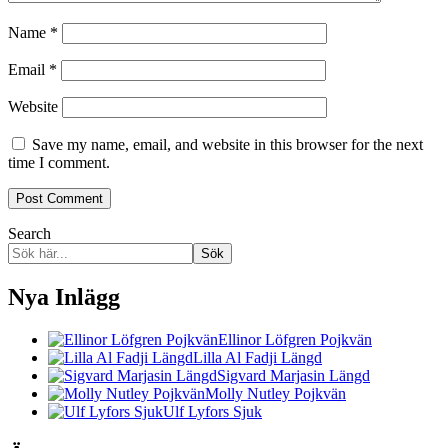
Name
*
Email
*
Website
Save my name, email, and website in this browser for the next
time I comment.
Search
Sök
Nya Inlägg
Ellinor Löfgren Pojkvän
Lilla Al Fadji Längd
Sigvard Marjasin Längd
Molly Nutley Pojkvän
Ulf Lyfors Sjuk