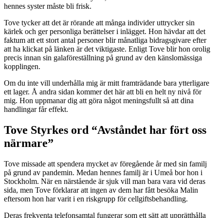
hennes syster måste bli frisk.
Tove tycker att det är rörande att många individer uttrycker sin
kärlek och ger personliga berättelser i inlägget. Hon hävdar att det
faktum att ett stort antal personer blir månatliga bidragsgivare efter
att ha klickat på länken är det viktigaste. Enligt Tove blir hon orolig
precis innan sin galaföreställning på grund av den känslomässiga
kopplingen.
Om du inte vill underhålla mig är mitt framträdande bara ytterligare
ett lager. Å andra sidan kommer det här att bli en helt ny nivå för
mig. Hon uppmanar dig att göra något meningsfullt så att dina
handlingar får effekt.
Tove Styrkes ord “Avståndet har fört oss
närmare”
Tove missade att spendera mycket av föregående år med sin familj
på grund av pandemin. Medan hennes familj är i Umeå bor hon i
Stockholm. När en närstående är sjuk vill man bara vara vid deras
sida, men Tove förklarar att ingen av dem har fått besöka Malin
eftersom hon har varit i en riskgrupp för cellgiftsbehandling.
Deras frekventa telefonsamtal fungerar som ett sätt att upprätthålla