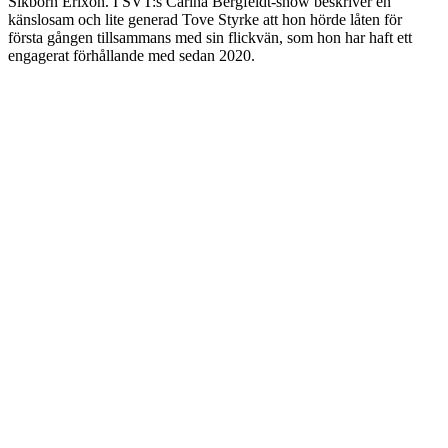
Sikborn Erixon. I SVT:s Carina Bergfeldt-show beskriver en
känslosam och lite generad Tove Styrke att hon hörde låten för
första gången tillsammans med sin flickvän, som hon har haft ett
engagerat förhållande med sedan 2020.