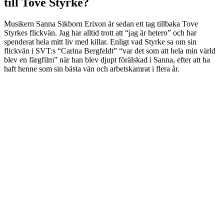
till Tove Styrke?
Musikern Sanna Sikborn Erixon är sedan ett tag tillbaka Tove
Styrkes flickvän. Jag har alltid trott att “jag är hetero” och har
spenderat hela mitt liv med killar. Enligt vad Styrke sa om sin
flickvän i SVT:s “Carina Bergfeldt” “var det som att hela min värld
blev en färgfilm” när han blev djupt förälskad i Sanna, efter att ha
haft henne som sin bästa vän och arbetskamrat i flera år.