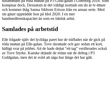
tillsammans på röda mattan på P3 Guld-galan i Göteborg 2018. Som
kompisar dock. Dessutom är det väldigt normalt om du är tv-tittare
och kommer ihåg Sanna Sikborn Erixon från en annan serie. Med
sin gitarr uppträdde hon på Idol 2020. I en mer
bandmedlemskapacitet än som en faktisk artist.
Samlades på arbetstid
Elle frågade själv det lyckliga paret hur de träffades när de gick på
röda mattan på Elle-galan. Tove skrattade och gav sedan ett kort,
häftigt svar på jobbet. Att de hade dejtat “ett tag” verifierades också
av Tove Styrke. Kanske dejtade de redan när de deltog i P3
Guldgalan, men det är svårt att säga hur länge det har gått.