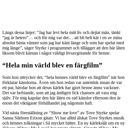
Längs dessa linjer: “Jag har levt hela mitt liv och dejtat män, tänkt
“jag är hetero”… och för mig var det… att bli helt kär i en av mina
absolut bästa vänner som jag har känt länge och som har spelat med
mig länge”, säger Styrke i programmet och tillägger att den här låten
liksom blivit kärnan i något väldigt livsavgörande för henne.
“Hela min värld blev en färgfilm”
Som hon uttrycker det, “hela hennes värld blev en färgfilm” när hon
förklarar känslorna. Även om hon redan var autentisk innan de var
ett par, hävdar hon att deras kärlek har gjort henne ännu vackrare.
Det var befriande, som att jag äntligen fick chansen att vara mig
själv. För mig kapslar den här låten en rad känslor eftersom den är
enom det viktigaste förhållandet jag någonsin haft.
Vid nästa föreställning av “Show me love” av Tove Styrke spelar
Sanna Sikborn Erixon gitarr. Vi har alltid älskat Tove Styrkes musik
och hennes tolkningar i Så mycket bättre. En ny kärlekslåt om en ny