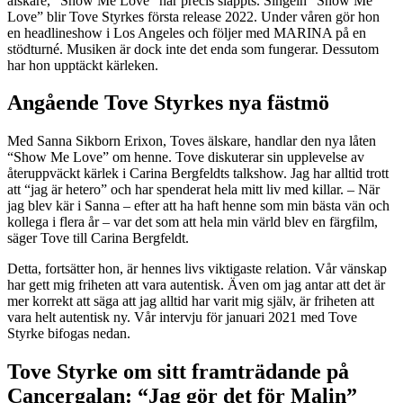
älskare, “Show Me Love” har precis släppts. Singeln “Show Me
Love” blir Tove Styrkes första release 2022. Under våren gör hon
en headlineshow i Los Angeles och följer med MARINA på en
stödturné. Musiken är dock inte det enda som fungerar. Dessutom
har hon upptäckt kärleken.
Angående Tove Styrkes nya fästmö
Med Sanna Sikborn Erixon, Toves älskare, handlar den nya låten
“Show Me Love” om henne. Tove diskuterar sin upplevelse av
återuppväckt kärlek i Carina Bergfeldts talkshow. Jag har alltid trott
att “jag är hetero” och har spenderat hela mitt liv med killar. – När
jag blev kär i Sanna – efter att ha haft henne som min bästa vän och
kollega i flera år – var det som att hela min värld blev en färgfilm,
säger Tove till Carina Bergfeldt.
Detta, fortsätter hon, är hennes livs viktigaste relation. Vår vänskap
har gett mig friheten att vara autentisk. Även om jag antar att det är
mer korrekt att säga att jag alltid har varit mig själv, är friheten att
vara helt autentisk ny. Vår intervju för januari 2021 med Tove
Styrke bifogas nedan.
Tove Styrke om sitt framträdande på
Cancergalan: “Jag gör det för Malin”