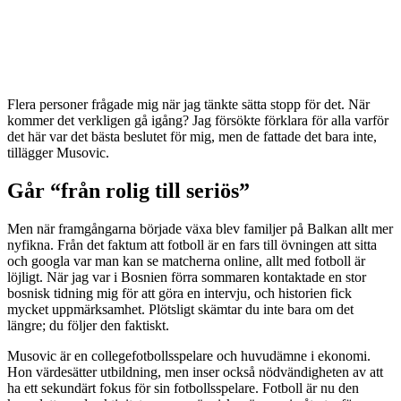
Flera personer frågade mig när jag tänkte sätta stopp för det. När
kommer det verkligen gå igång? Jag försökte förklara för alla varför
det här var det bästa beslutet för mig, men de fattade det bara inte,
tillägger Musovic.
Går “från rolig till seriös”
Men när framgångarna började växa blev familjer på Balkan allt mer
nyfikna. Från det faktum att fotboll är en fars till övningen att sitta
och googla var man kan se matcherna online, allt med fotboll är
löjligt. När jag var i Bosnien förra sommaren kontaktade en stor
bosnisk tidning mig för att göra en intervju, och historien fick
mycket uppmärksamhet. Plötsligt skämtar du inte bara om det
längre; du följer den faktiskt.
Musovic är en collegefotbollsspelare och huvudämne i ekonomi.
Hon värdesätter utbildning, men inser också nödvändigheten av att
ha ett sekundärt fokus för sin fotbollsspelare. Fotboll är nu den