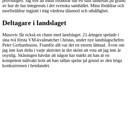
prövningen. Jag tror att mina föräldrar har ett sunt tänkesätt på grund
av hur de har integrerats i det svenska samhället. Mina föräldrar och
morföräldrar ingjutit i mig värdena tålamod och uthållighet.
Deltagare i landslaget
Musovic får också en chans med landslaget. 21-åringen spelade i
sina två första VM-kvalmatcher i höstas, under nye landslagschefen
Peter Gerhardssons. Framför allt var det en enorm lättnad. Även om
jag inte kan delta i varje aktivitet är det skönt att veta att jag inte är
osynlig. Skåningen hävdar att någon har märkt att han är en
kompetent målvakt trots att han sällan spelar på grund av den höga
konkurrensen i hemlandet.