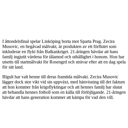
I åttondelsfinal spelar Linköping borta mot Sparta Prag. Zecira
Musovic, en begåvad målvakt, är produkten av ett förflutet som
inkluderar en flykt från Balkankriget. 21-åringen hävdar att hans
familj ingjutit värdena för tålamod och uthållighet i honom. Hon har
utsetts till startmålvakt för Rosengrd och strävar efter att en dag spela
för sitt land.
Blgult har valt henne till deras framtida målvakt. Zecira Musovic
lägger dock stor vikt vid sin uppväxt, med hänvisning till det faktum
att hon kommer från krigsflyktingar och att hennes familj har slutat
att behandla hennes fotboll som en källa till förlöjligande. 21-åringen
hävdar att hans generation kommer att kämpa för vad den vill.