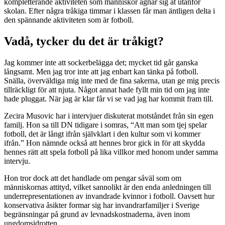
kompletterande aktiviteten som människor ägnar sig åt utanför
skolan. Efter några tråkiga timmar i klassen får man äntligen delta i
den spännande aktiviteten som är fotboll.
Vadå, tycker du det är tråkigt?
Jag kommer inte att sockerbelägga det; mycket tid går ganska
långsamt. Men jag tror inte att jag enbart kan tänka på fotboll.
Snälla, överväldiga mig inte med de fina sakerna, utan ge mig precis
tillräckligt för att njuta. Något annat hade fyllt min tid om jag inte
hade pluggat. När jag är klar får vi se vad jag har kommit fram till.
Zecira Musovic har i intervjuer diskuterat motståndet från sin egen
familj. Hon sa till DN tidigare i somras, “Att man som tjej spelar
fotboll, det är långt ifrån självklart i den kultur som vi kommer
ifrån.” Hon nämnde också att hennes bror gick in för att skydda
hennes rätt att spela fotboll på lika villkor med honom under samma
intervju.
Hon tror dock att det handlade om pengar såväl som om
människornas attityd, vilket sannolikt är den enda anledningen till
underrepresentationen av invandrade kvinnor i fotboll. Oavsett hur
konservativa åsikter formar sig har invandrarfamiljer i Sverige
begränsningar på grund av levnadskostnaderna, även inom
ungdomsidrotten.