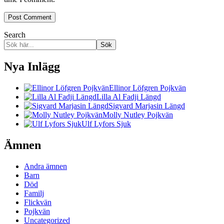
Search
Sök
Nya Inlägg
Ellinor Löfgren Pojkvän
Lilla Al Fadji Längd
Sigvard Marjasin Längd
Molly Nutley Pojkvän
Ulf Lyfors Sjuk
Ämnen
Andra ämnen
Barn
Död
Familj
Flickvän
Pojkvän
Uncategorized