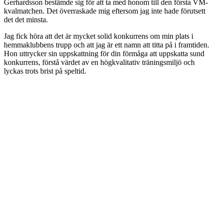
Gerhardsson bestämde sig för att ta med honom till den första VM-
kvalmatchen. Det överraskade mig eftersom jag inte hade förutsett
det det minsta.
Jag fick höra att det är mycket solid konkurrens om min plats i
hemmaklubbens trupp och att jag är ett namn att titta på i framtiden.
Hon uttrycker sin uppskattning för din förmåga att uppskatta sund
konkurrens, förstå värdet av en högkvalitativ träningsmiljö och
lyckas trots brist på speltid.