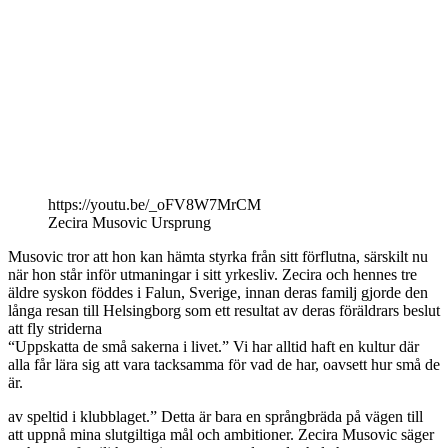
https://youtu.be/_oFV8W7MrCM
Zecira Musovic Ursprung
Musovic tror att hon kan hämta styrka från sitt förflutna, särskilt nu
när hon står inför utmaningar i sitt yrkesliv. Zecira och hennes tre
äldre syskon föddes i Falun, Sverige, innan deras familj gjorde den
långa resan till Helsingborg som ett resultat av deras föräldrars beslut
att fly striderna
“Uppskatta de små sakerna i livet.” Vi har alltid haft en kultur där
alla får lära sig att vara tacksamma för vad de har, oavsett hur små de
är.
av speltid i klubblaget.” Detta är bara en språngbräda på vägen till
att uppnå mina slutgiltiga mål och ambitioner. Zecira Musovic säger