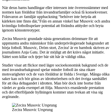
När deras barns handlingar eller intressen inte överensstämmer med
normen kan föräldrar från invandrarfamiljer också få konsekvenser.
Frånvaron av familjär uppbackning “behöver inte betyda att
kärleken inte finns där,”Från en annan vinkel har Musovic och andra
kvinnliga fotbollsspelare potential att förändra attityder och bryta
igenom könsstereotyper.
Zecira Musovic grundade nästa generations drömmare för att
uppmuntra andra människor från underprivilegierade bakgrunder att
börja fotboll. Musovic, Dröm stort, Zecira! är en barnbok skriven av
journalisten Anja Gatu. Det är möjligt att det krävs något initiativ.
Sättet som killar och tjejer bär sitt hår är väldigt olika.
Studier visar att flickor med lägre socioekonomisk bakgrund och de
med invandrarbakgrund spelar mindre fotboll än sina rikare
motsvarigheter och de vars föräldrar är födda i Sverige. Många olika
saker kan och bör göras av idrottsrörelsen och det övriga samhället
för att öka deltagandet i idrotten. Man bör dock inte bortse från
värdet av goda exempel att följa. Musovics enastående prestation
och det efterföljande hyllningen kommer utan tvekan att visa sig
avgörande.
Zecira Musovic Ursprung