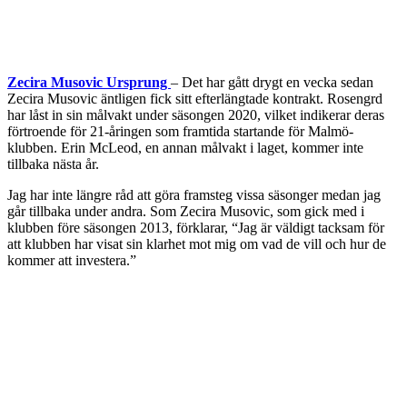
Zecira Musovic Ursprung
– Det har gått drygt en vecka sedan
Zecira Musovic äntligen fick sitt efterlängtade kontrakt. Rosengrd
har låst in sin målvakt under säsongen 2020, vilket indikerar deras
förtroende för 21-åringen som framtida startande för Malmö-
klubben. Erin McLeod, en annan målvakt i laget, kommer inte
tillbaka nästa år.
Jag har inte längre råd att göra framsteg vissa säsonger medan jag
går tillbaka under andra. Som Zecira Musovic, som gick med i
klubben före säsongen 2013, förklarar, “Jag är väldigt tacksam för
att klubben har visat sin klarhet mot mig om vad de vill och hur de
kommer att investera.”