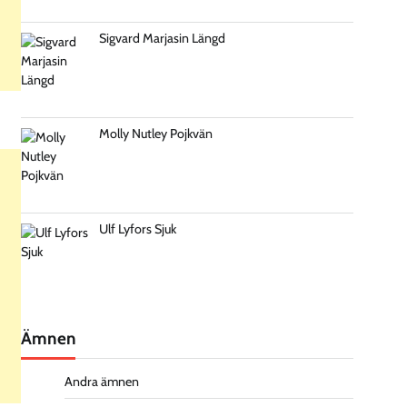
Sigvard Marjasin Längd
Molly Nutley Pojkvän
Ulf Lyfors Sjuk
Ämnen
Andra ämnen