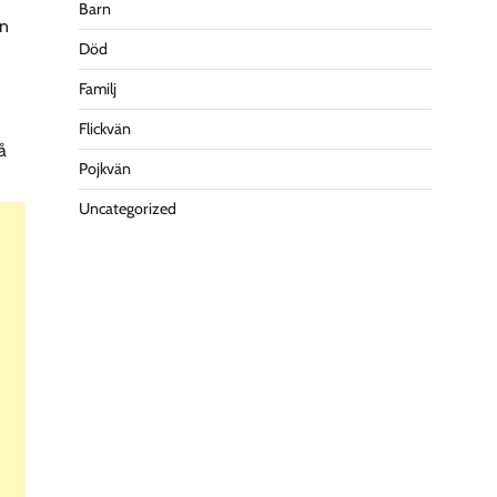
Barn
an
Död
Familj
Flickvän
å
Pojkvän
Uncategorized