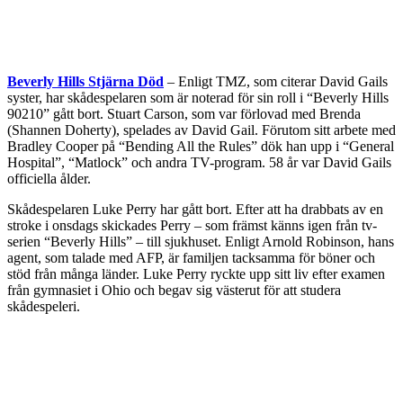
Beverly Hills Stjärna Död
– Enligt TMZ, som citerar David Gails
syster, har skådespelaren som är noterad för sin roll i “Beverly Hills
90210” gått bort. Stuart Carson, som var förlovad med Brenda
(Shannen Doherty), spelades av David Gail. Förutom sitt arbete med
Bradley Cooper på “Bending All the Rules” dök han upp i “General
Hospital”, “Matlock” och andra TV-program. 58 år var David Gails
officiella ålder.
Skådespelaren Luke Perry har gått bort. Efter att ha drabbats av en
stroke i onsdags skickades Perry – som främst känns igen från tv-
serien “Beverly Hills” – till sjukhuset. Enligt Arnold Robinson, hans
agent, som talade med AFP, är familjen tacksamma för böner och
stöd från många länder. Luke Perry ryckte upp sitt liv efter examen
från gymnasiet i Ohio och begav sig västerut för att studera
skådespeleri.