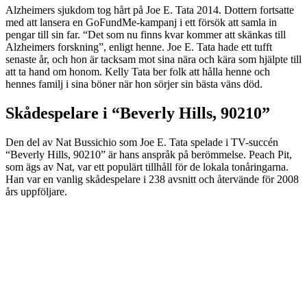
Alzheimers sjukdom tog hårt på Joe E. Tata 2014. Dottern fortsatte
med att lansera en GoFundMe-kampanj i ett försök att samla in
pengar till sin far. “Det som nu finns kvar kommer att skänkas till
Alzheimers forskning”, enligt henne. Joe E. Tata hade ett tufft
senaste år, och hon är tacksam mot sina nära och kära som hjälpte till
att ta hand om honom. Kelly Tata ber folk att hålla henne och
hennes familj i sina böner när hon sörjer sin bästa väns död.
Skådespelare i “Beverly Hills, 90210”
Den del av Nat Bussichio som Joe E. Tata spelade i TV-succén
“Beverly Hills, 90210” är hans anspråk på berömmelse. Peach Pit,
som ägs av Nat, var ett populärt tillhåll för de lokala tonåringarna.
Han var en vanlig skådespelare i 238 avsnitt och återvände för 2008
års uppföljare.