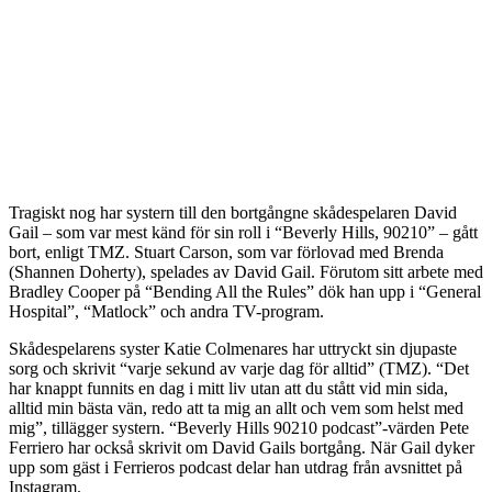
Tragiskt nog har systern till den bortgångne skådespelaren David
Gail – som var mest känd för sin roll i “Beverly Hills, 90210” – gått
bort, enligt TMZ. Stuart Carson, som var förlovad med Brenda
(Shannen Doherty), spelades av David Gail. Förutom sitt arbete med
Bradley Cooper på “Bending All the Rules” dök han upp i “General
Hospital”, “Matlock” och andra TV-program.
Skådespelarens syster Katie Colmenares har uttryckt sin djupaste
sorg och skrivit “varje sekund av varje dag för alltid” (TMZ). “Det
har knappt funnits en dag i mitt liv utan att du stått vid min sida,
alltid min bästa vän, redo att ta mig an allt och vem som helst med
mig”, tillägger systern. “Beverly Hills 90210 podcast”-värden Pete
Ferriero har också skrivit om David Gails bortgång. När Gail dyker
upp som gäst i Ferrieros podcast delar han utdrag från avsnittet på
Instagram.