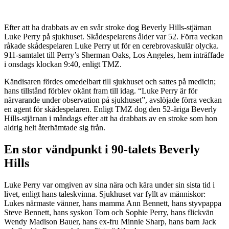
Efter att ha drabbats av en svår stroke dog Beverly Hills-stjärnan
Luke Perry på sjukhuset. Skådespelarens ålder var 52. Förra veckan
råkade skådespelaren Luke Perry ut för en cerebrovaskulär olycka.
911-samtalet till Perry’s Sherman Oaks, Los Angeles, hem inträffade
i onsdags klockan 9:40, enligt TMZ.
Kändisaren fördes omedelbart till sjukhuset och sattes på medicin;
hans tillstånd förblev okänt fram till idag. “Luke Perry är för
närvarande under observation på sjukhuset”, avslöjade förra veckan
en agent för skådespelaren. Enligt TMZ dog den 52-åriga Beverly
Hills-stjärnan i måndags efter att ha drabbats av en stroke som hon
aldrig helt återhämtade sig från.
En stor vändpunkt i 90-talets Beverly
Hills
Luke Perry var omgiven av sina nära och kära under sin sista tid i
livet, enligt hans taleskvinna. Sjukhuset var fyllt av människor:
Lukes närmaste vänner, hans mamma Ann Bennett, hans styvpappa
Steve Bennett, hans syskon Tom och Sophie Perry, hans flickvän
Wendy Madison Bauer, hans ex-fru Minnie Sharp, hans barn Jack