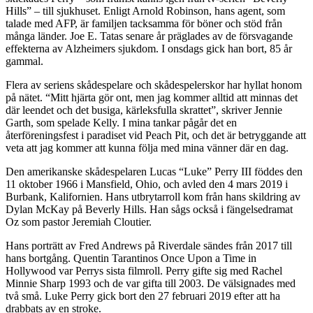
Hills” – till sjukhuset. Enligt Arnold Robinson, hans agent, som
talade med AFP, är familjen tacksamma för böner och stöd från
många länder. Joe E. Tatas senare år präglades av de försvagande
effekterna av Alzheimers sjukdom. I onsdags gick han bort, 85 år
gammal.
Flera av seriens skådespelare och skådespelerskor har hyllat honom
på nätet. “Mitt hjärta gör ont, men jag kommer alltid att minnas det
där leendet och det busiga, kärleksfulla skrattet”, skriver Jennie
Garth, som spelade Kelly. I mina tankar pågår det en
återföreningsfest i paradiset vid Peach Pit, och det är betryggande att
veta att jag kommer att kunna följa med mina vänner där en dag.
Den amerikanske skådespelaren Lucas “Luke” Perry III föddes den
11 oktober 1966 i Mansfield, Ohio, och avled den 4 mars 2019 i
Burbank, Kalifornien. Hans utbrytarroll kom från hans skildring av
Dylan McKay på Beverly Hills. Han sågs också i fängelsedramat
Oz som pastor Jeremiah Cloutier.
Hans porträtt av Fred Andrews på Riverdale sändes från 2017 till
hans bortgång. Quentin Tarantinos Once Upon a Time in
Hollywood var Perrys sista filmroll. Perry gifte sig med Rachel
Minnie Sharp 1993 och de var gifta till 2003. De välsignades med
två små. Luke Perry gick bort den 27 februari 2019 efter att ha
drabbats av en stroke.