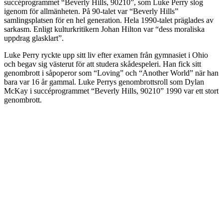
succéprogrammet “Beverly Hills, 90210”, som Luke Perry slog
igenom för allmänheten. På 90-talet var “Beverly Hills”
samlingsplatsen för en hel generation. Hela 1990-talet präglades av
sarkasm. Enligt kulturkritikern Johan Hilton var “dess moraliska
uppdrag glasklart”.
Luke Perry ryckte upp sitt liv efter examen från gymnasiet i Ohio
och begav sig västerut för att studera skådespeleri. Han fick sitt
genombrott i såpoperor som “Loving” och “Another World” när han
bara var 16 år gammal. Luke Perrys genombrottsroll som Dylan
McKay i succéprogrammet “Beverly Hills, 90210” 1990 var ett stort
genombrott.