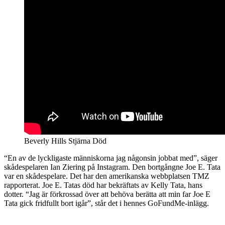
Beverly Hills Stjärna Död
“En av de lyckligaste människorna jag någonsin jobbat med”, säger
skådespelaren Ian Ziering på Instagram. Den bortgångne Joe E. Tata
var en skådespelare. Det har den amerikanska webbplatsen TMZ
rapporterat. Joe E. Tatas död har bekräftats av Kelly Tata, hans
dotter. “Jag är förkrossad över att behöva berätta att min far Joe E
Tata gick fridfullt bort igår”, står det i hennes GoFundMe-inlägg.