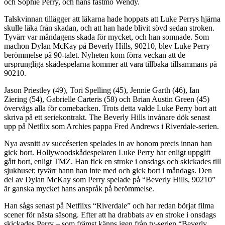
och Sophie Perry, och hans fästmö Wendy.
Talskvinnan tillägger att läkarna hade hoppats att Luke Perrys hjärna
skulle läka från skadan, och att han hade blivit sövd sedan stroken.
Tyvärr var måndagens skada för mycket, och han somnade. Som
machon Dylan McKay på Beverly Hills, 90210, blev Luke Perry
berömmelse på 90-talet. Nyheten kom förra veckan att de
ursprungliga skådespelarna kommer att vara tillbaka tillsammans på
90210.
Jason Priestley (49), Tori Spelling (45), Jennie Garth (46), Ian
Ziering (54), Gabrielle Carteris (58) och Brian Austin Green (45)
övervägs alla för comebacken. Trots detta valde Luke Perry bort att
skriva på ett seriekontrakt. The Beverly Hills invånare dök senast
upp på Netflix som Archies pappa Fred Andrews i Riverdale-serien.
Nya avsnitt av succéserien spelades in av honom precis innan han
gick bort. Hollywoodskådespelaren Luke Perry har enligt uppgift
gått bort, enligt TMZ. Han fick en stroke i onsdags och skickades till
sjukhuset; tyvärr hann han inte med och gick bort i måndags. Den
del av Dylan McKay som Perry spelade på “Beverly Hills, 90210”
är ganska mycket hans anspråk på berömmelse.
Han sågs senast på Netflixs “Riverdale” och har redan börjat filma
scener för nästa säsong. Efter att ha drabbats av en stroke i onsdags
skickades Perry – som främst känns igen från tv-serien “Beverly