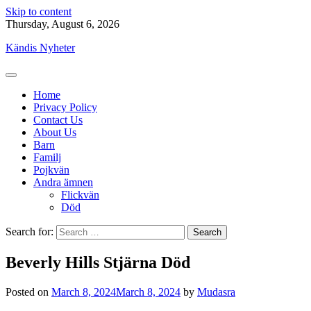
Skip to content
Thursday, August 6, 2026
Kändis Nyheter
Home
Privacy Policy
Contact Us
About Us
Barn
Familj
Pojkvän
Andra ämnen
Flickvän
Död
Search for:
Beverly Hills Stjärna Död
Posted on
March 8, 2024
March 8, 2024
by
Mudasra