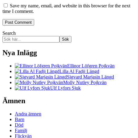
Save my name, email, and website in this browser for the next
time I comment.
Search
Sök
Nya Inlägg
Ellinor Löfgren Pojkvän
Lilla Al Fadji Längd
Sigvard Marjasin Längd
Molly Nutley Pojkvän
Ulf Lyfors Sjuk
Ämnen
Andra ämnen
Barn
Död
Familj
Flickvän