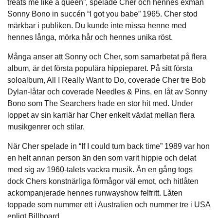
treats me like a queen”, spelade Cher och hennes exman
Sonny Bono in succén “I got you babe” 1965. Cher stod
märkbar i publiken. Du kunde inte missa henne med
hennes långa, mörka hår och hennes unika röst.
Många anser att Sonny och Cher, som samarbetat på flera
album, är det första populära hippieparet. På sitt första
soloalbum, All I Really Want to Do, coverade Cher tre Bob
Dylan-låtar och coverade Needles & Pins, en låt av Sonny
Bono som The Searchers hade en stor hit med. Under
loppet av sin karriär har Cher enkelt växlat mellan flera
musikgenrer och stilar.
När Cher spelade in “If I could turn back time” 1989 var hon
en helt annan person än den som varit hippie och delat
med sig av 1960-talets vackra musik. Än en gång togs
dock Chers konstnärliga förmågor väl emot, och hitlåten
ackompanjerade hennes runwayshow felfritt. Låten
toppade som nummer ett i Australien och nummer tre i USA
enligt Billboard.