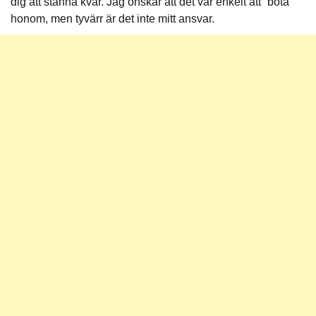
dig att stanna kvar. Jag önskar att det var enkelt att “bota”
honom, men tyvärr är det inte mitt ansvar.