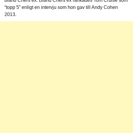
bland Chers ex. Bland Chers ex rankades Tom Cruise som
“topp 5” enligt en intervju som hon gav till Andy Cohen
2013.