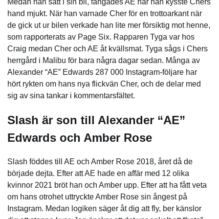
Medan han satt i sin bil, fångades AE när han kysste Chers
hand mjukt. När han varnade Cher för en trottoarkant när
de gick ut ur bilen verkade han lite mer försiktig mot henne,
som rapporterats av Page Six. Rapparen Tyga var hos
Craig medan Cher och AE åt kvällsmat. Tyga sågs i Chers
herrgård i Malibu för bara några dagar sedan. Många av
Alexander “AE” Edwards 287 000 Instagram-följare har
hört rykten om hans nya flickvän Cher, och de delar med
sig av sina tankar i kommentarsfältet.
Slash är son till Alexander “AE”
Edwards och Amber Rose
Slash föddes till AE och Amber Rose 2018, året då de
började dejta. Efter att AE hade en affär med 12 olika
kvinnor 2021 bröt han och Amber upp. Efter att ha fått veta
om hans otrohet uttryckte Amber Rose sin ångest på
Instagram. Medan logiken säger åt dig att fly, ber känslor