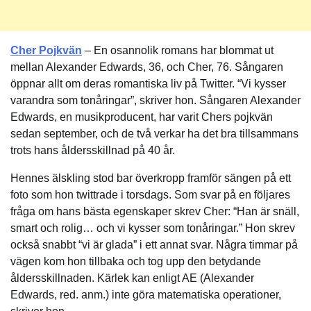
Cher Pojkvän
– En osannolik romans har blommat ut
mellan Alexander Edwards, 36, och Cher, 76. Sångaren
öppnar allt om deras romantiska liv på Twitter. “Vi kysser
varandra som tonåringar”, skriver hon. Sångaren Alexander
Edwards, en musikproducent, har varit Chers pojkvän
sedan september, och de två verkar ha det bra tillsammans
trots hans åldersskillnad på 40 år.
Hennes älskling stod bar överkropp framför sängen på ett
foto som hon twittrade i torsdags. Som svar på en följares
fråga om hans bästa egenskaper skrev Cher: “Han är snäll,
smart och rolig… och vi kysser som tonåringar.” Hon skrev
också snabbt “vi är glada” i ett annat svar. Några timmar på
vägen kom hon tillbaka och tog upp den betydande
åldersskillnaden. Kärlek kan enligt AE (Alexander
Edwards, red. anm.) inte göra matematiska operationer,