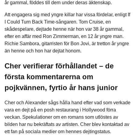
år gammal, föddes till dem under deras äktenskap.
Att engagera sig med yngre killar har vissa fördelar, enligt If
I Could Turn Back Time-sångaren. Tom Cruise, en
skådespelare, dejtade henne när hon var 38 år gammal,
efter en affär med Ron Zimmerman, en 12 år yngre man.
Richie Sambora, gitarristen för Bon Jovi, är tretton år yngre
än henne och hon har dejtat honom.
Cher verifierar förhållandet – de
första kommentarerna om
pojkvännen, fyrtio år hans junior
Cher och Alexander sågs hålla hand efter vad som verkade
vara en dejt på en posh restaurang i Hollywood förra
veckan. Spekulationer om en romans som utlöstes av
bilden har nu bekräftats av artisten. Cher blev kontaktad av
ett fan på sociala medier om hennes dejtingstatus.