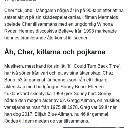
Cher fick jobb i Mångalen några år in på 90-talet efter att ha
satsat aktivt på sin skådespelarkarriär. I filmen Mermaids
spelade Cher tillsammans med en ungdomlig Winona
Ryder. Hennes discoskiva Believe från 1998 markerade
hennes triumferande återkomst till scenen.
Åh, Cher, killarna och pojkarna
Musikern, mest känd för sin låt “If I Could Turn Back Time”,
har två söner från vart och ett av sina äktenskap. Chaz
Bono, 53 år gammal, är hennes son från ett tidigare
äktenskap med bortgångne Sonny Bono. Efter en
fruktansvärd skidolycka 1998 gick Sonny bort. Sonny
nådde den mogen ålder av 62. Gregg Allman, en musiker,
var stjärnans man från 1975 till 1978. Greg var 69 år när
han dog 2017. Elijah Blue Allman, nu 46 år gammal,
föddes till dem medan de var tillsammans.