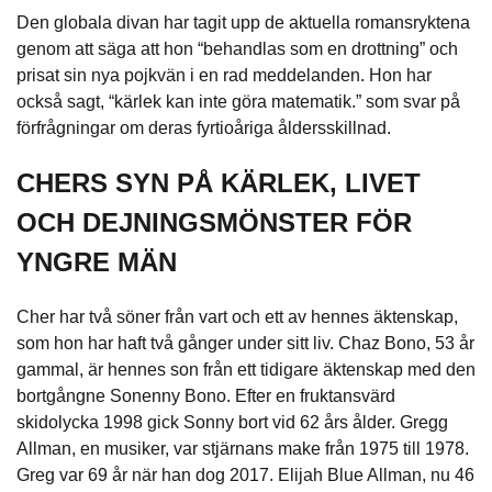
Den globala divan har tagit upp de aktuella romansryktena
genom att säga att hon “behandlas som en drottning” och
prisat sin nya pojkvän i en rad meddelanden. Hon har
också sagt, “kärlek kan inte göra matematik.” som svar på
förfrågningar om deras fyrtioåriga åldersskillnad.
CHERS SYN PÅ KÄRLEK, LIVET
OCH DEJNINGSMÖNSTER FÖR
YNGRE MÄN
Cher har två söner från vart och ett av hennes äktenskap,
som hon har haft två gånger under sitt liv. Chaz Bono, 53 år
gammal, är hennes son från ett tidigare äktenskap med den
bortgångne Sonenny Bono. Efter en fruktansvärd
skidolycka 1998 gick Sonny bort vid 62 års ålder. Gregg
Allman, en musiker, var stjärnans make från 1975 till 1978.
Greg var 69 år när han dog 2017. Elijah Blue Allman, nu 46