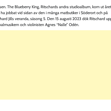
en. The Blueberry King, Ritschards andra studioalbum, kom ut åre
tt ha jobbat vid sidan av den i många matbutiker i Söderort och på
d Jills veranda, säsong 5. Den 15 augusti 2023 dök Ritschard up
nalmusikern och violinisten Agnes “Nalle” Odén.