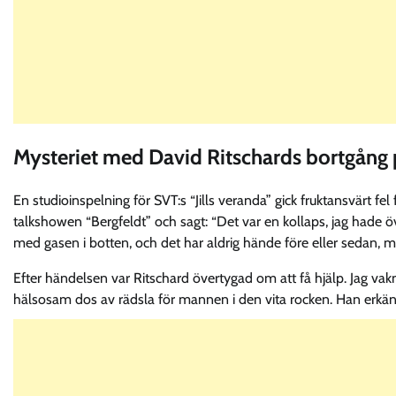
Mysteriet med David Ritschards bortgång p
En studioinspelning för SVT:s “Jills veranda” gick fruktansvärt fe
talkshowen “Bergfeldt” och sagt: “Det var en kollaps, jag hade öve
med gasen i botten, och det har aldrig hände före eller sedan, me
Efter händelsen var Ritschard övertygad om att få hjälp. Jag vak
hälsosam dos av rädsla för mannen i den vita rocken. Han erkände