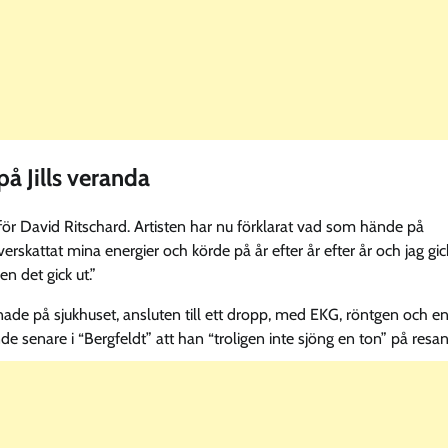
å Jills veranda
l för David Ritschard. Artisten har nu förklarat vad som hände på
rskattat mina energier och körde på år efter år efter år och jag gic
n det gick ut.”
nade på sjukhuset, ansluten till ett dropp, med EKG, röntgen och e
 senare i “Bergfeldt” att han “troligen inte sjöng en ton” på resan