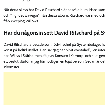
När detta skrivs har David Ritschard släppt två album. Hans sa
och “n gr det wavegor” från dessa album. Ritschard var med oc
från Weeping Willows.
Har du någonsin sett David Ritschard på 
David Ritschard arbetade som rödvinschef på Systembolaget fram
konst på heltid istället. Han sa: “Jag har blivit övertalad”, i en i
hos Willys i Skärholmen, följt av Konsum i Kärrtorp, och slutligen 
ett beslut, därför är jag förmodligen en lojal person. Sedan är d
inkomster.