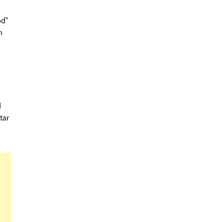
öd”
n
d
tar