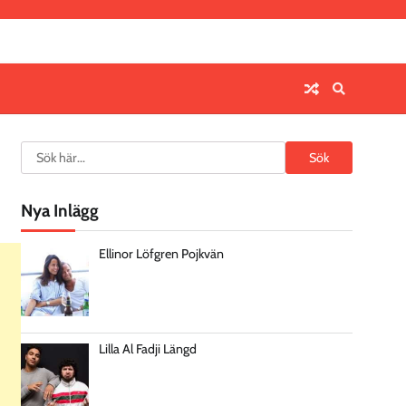
Search
Sök
Nya Inlägg
Ellinor Löfgren Pojkvän
Lilla Al Fadji Längd