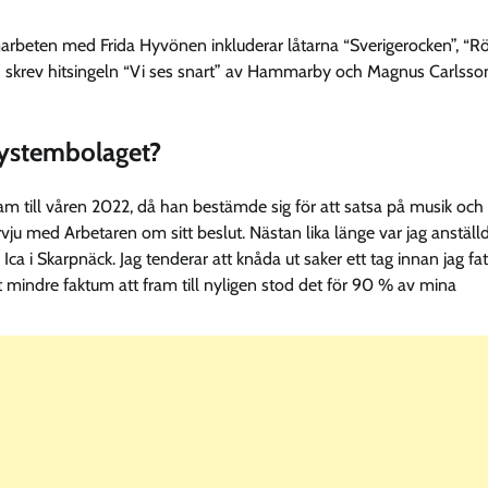
marbeten med Frida Hyvönen inkluderar låtarna “Sverigerocken”, “R
h skrev hitsingeln “Vi ses snart” av Hammarby och Magnus Carlsso
Systembolaget?
 till våren 2022, då han bestämde sig för att satsa på musik och
ntervju med Arbetaren om sitt beslut. Nästan lika länge var jag anställ
Ica i Skarpnäck. Jag tenderar att knåda ut saker ett tag innan jag fat
et mindre faktum att fram till nyligen stod det för 90 % av mina