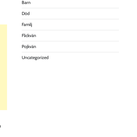
Barn
Död
Familj
Flickvän
Pojkvän
Uncategorized
n