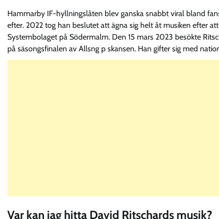
Hammarby IF-hyllningslåten blev ganska snabbt viral bland fans
efter. 2022 tog han beslutet att ägna sig helt åt musiken efter a
Systembolaget på Södermalm. Den 15 mars 2023 besökte Ritschar
på säsongsfinalen av Allsng p skansen. Han gifter sig med natio
Var kan jag hitta David Ritschards musik?