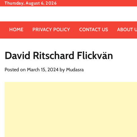
Skip
Thursday, August 6, 2026
to
content
HOME
PRIVACY POLICY
CONTACT US
ABOUT 
David Ritschard Flickvän
Posted on
March 15, 2024
by
Mudasra