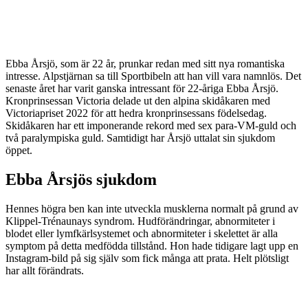
Ebba Årsjö, som är 22 år, prunkar redan med sitt nya romantiska
intresse. Alpstjärnan sa till Sportbibeln att han vill vara namnlös. Det
senaste året har varit ganska intressant för 22-åriga Ebba Årsjö.
Kronprinsessan Victoria delade ut den alpina skidåkaren med
Victoriapriset 2022 för att hedra kronprinsessans födelsedag.
Skidåkaren har ett imponerande rekord med sex para-VM-guld och
två paralympiska guld. Samtidigt har Årsjö uttalat sin sjukdom
öppet.
Ebba Årsjös sjukdom
Hennes högra ben kan inte utveckla musklerna normalt på grund av
Klippel-Trénaunays syndrom. Hudförändringar, abnormiteter i
blodet eller lymfkärlsystemet och abnormiteter i skelettet är alla
symptom på detta medfödda tillstånd. Hon hade tidigare lagt upp en
Instagram-bild på sig själv som fick många att prata. Helt plötsligt
har allt förändrats.