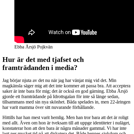
Ebba Årsjö Pojkvän
Hur är det med tjafset och
framträdanden i media?
Jag börjar njuta av det nu när jag har vänjat mig vid det. Min
magkänsla säger mig att det inte kommer att passa bra. Att acceptera
saker är inte bara för mig; det är också en god gärning. Ebba Årsjö
gjorde ett framträdande på Idrottsgalan för inte så länge sedan,
tillsammans med sin nya skönhet. Båda spelades in, men 22-åringen
har varit mamma över sitt nuvarande förhållande.
Hittills har han mest varit hemlig. Men han tror bara att det är roligt
med allt. Även om hon är tveksam till att uppge identiteter i nuläget,
konstaterar hon att den bara är några månader gammal. Vi har inte
lagt ner mycket tid på att diskutera det. Både hennes sjukdom och