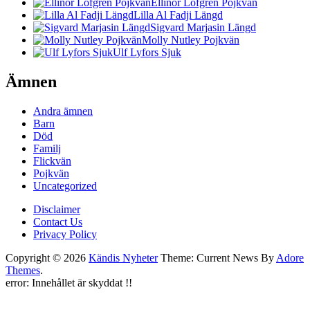
Ellinor Löfgren Pojkvän
Lilla Al Fadji Längd
Sigvard Marjasin Längd
Molly Nutley Pojkvän
Ulf Lyfors Sjuk
Ämnen
Andra ämnen
Barn
Död
Familj
Flickvän
Pojkvän
Uncategorized
Disclaimer
Contact Us
Privacy Policy
Copyright © 2026
Kändis Nyheter
Theme: Current News By
Adore
Themes
.
error:
Innehållet är skyddat !!