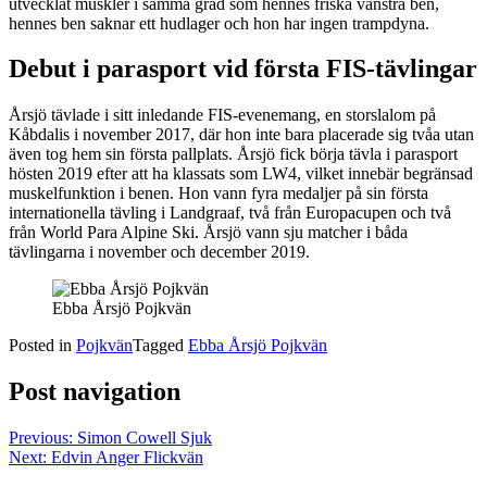
utvecklat muskler i samma grad som hennes friska vänstra ben,
hennes ben saknar ett hudlager och hon har ingen trampdyna.
Debut i parasport vid första FIS-tävlingar
Årsjö tävlade i sitt inledande FIS-evenemang, en storslalom på
Kåbdalis i november 2017, där hon inte bara placerade sig tvåa utan
även tog hem sin första pallplats. Årsjö fick börja tävla i parasport
hösten 2019 efter att ha klassats som LW4, vilket innebär begränsad
muskelfunktion i benen. Hon vann fyra medaljer på sin första
internationella tävling i Landgraaf, två från Europacupen och två
från World Para Alpine Ski. Årsjö vann sju matcher i båda
tävlingarna i november och december 2019.
Ebba Årsjö Pojkvän
Posted in
Pojkvän
Tagged
Ebba Årsjö Pojkvän
Post navigation
Previous:
Simon Cowell Sjuk
Next:
Edvin Anger Flickvän