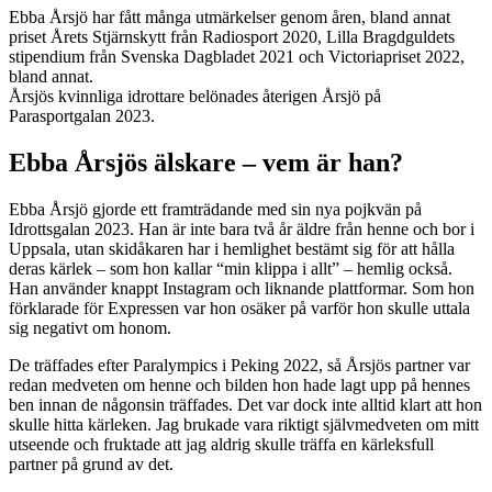
Ebba Årsjö har fått många utmärkelser genom åren, bland annat
priset Årets Stjärnskytt från Radiosport 2020, Lilla Bragdguldets
stipendium från Svenska Dagbladet 2021 och Victoriapriset 2022,
bland annat.
Årsjös kvinnliga idrottare belönades återigen Årsjö på
Parasportgalan 2023.
Ebba Årsjös älskare – vem är han?
Ebba Årsjö gjorde ett framträdande med sin nya pojkvän på
Idrottsgalan 2023. Han är inte bara två år äldre från henne och bor i
Uppsala, utan skidåkaren har i hemlighet bestämt sig för att hålla
deras kärlek – som hon kallar “min klippa i allt” – hemlig också.
Han använder knappt Instagram och liknande plattformar. Som hon
förklarade för Expressen var hon osäker på varför hon skulle uttala
sig negativt om honom.
De träffades efter Paralympics i Peking 2022, så Årsjös partner var
redan medveten om henne och bilden hon hade lagt upp på hennes
ben innan de någonsin träffades. Det var dock inte alltid klart att hon
skulle hitta kärleken. Jag brukade vara riktigt självmedveten om mitt
utseende och fruktade att jag aldrig skulle träffa en kärleksfull
partner på grund av det.