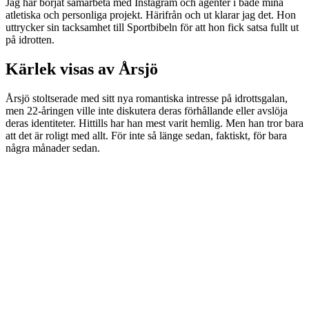
Jag har börjat samarbeta med Instagram och agenter i både mina
atletiska och personliga projekt. Härifrån och ut klarar jag det. Hon
uttrycker sin tacksamhet till Sportbibeln för att hon fick satsa fullt ut
på idrotten.
Kärlek visas av Årsjö
Årsjö stoltserade med sitt nya romantiska intresse på idrottsgalan,
men 22-åringen ville inte diskutera deras förhållande eller avslöja
deras identiteter. Hittills har han mest varit hemlig. Men han tror bara
att det är roligt med allt. För inte så länge sedan, faktiskt, för bara
några månader sedan.