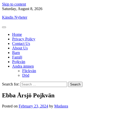
Skip to content
Saturday, August 8, 2026
Kändis Nyheter
Home
Privacy Policy
Contact Us
About Us
Barn
Familj
Pojkvän
Andra ämnen
Flickvän
Död
Search for:
Ebba Årsjö Pojkvän
Posted on
February 23, 2024
by
Mudasra