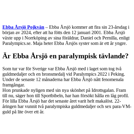
Ebba Årsjö Pojkvän
– Ebba Årsjö kommer att fira sin 23-årsdag i
början av 2024, efter att ha fötts den 12 januari 2001. Ebba Årsjö
växte upp i Norrköping av sina föräldrar, Daniel och Pernilla, enligt
Paralympics.se. Maja heter Ebba Årsjös syster som är ett år yngre.
Är Ebba Årsjö en paralympisk tävlande?
Som tur var för Sverige var Ebba Årsjö med i laget som tog två
guldmedaljer och en bronsmedalj vid Paralympics 2022 i Peking.
Under de senaste 12 månaderna har Ebba Årsjö nått fenomenala
framgångar.
Hon prunkade nyligen med sin nya skönhet på Idrottsgalan. Fram
till nu, säger hon till Sportbibeln, har han försökt hålla en låg profil.
För lilla Ebba Årsjö har det senaste året varit helt makalöst. 22-
åringen har vunnit två paralympiska guldmedaljer och sex para-VM-
guld på lite över ett år.