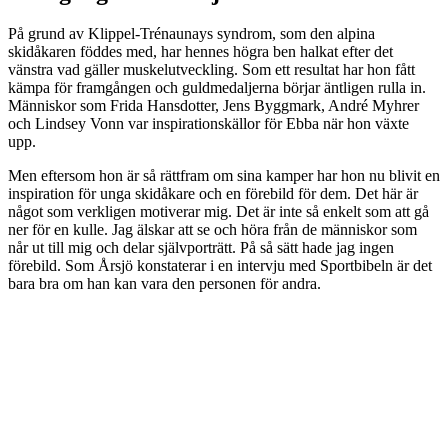
På grund av Klippel-Trénaunays syndrom, som den alpina
skidåkaren föddes med, har hennes högra ben halkat efter det
vänstra vad gäller muskelutveckling. Som ett resultat har hon fått
kämpa för framgången och guldmedaljerna börjar äntligen rulla in.
Människor som Frida Hansdotter, Jens Byggmark, André Myhrer
och Lindsey Vonn var inspirationskällor för Ebba när hon växte
upp.
Men eftersom hon är så rättfram om sina kamper har hon nu blivit en
inspiration för unga skidåkare och en förebild för dem. Det här är
något som verkligen motiverar mig. Det är inte så enkelt som att gå
ner för en kulle. Jag älskar att se och höra från de människor som
når ut till mig och delar självporträtt. På så sätt hade jag ingen
förebild. Som Årsjö konstaterar i en intervju med Sportbibeln är det
bara bra om han kan vara den personen för andra.