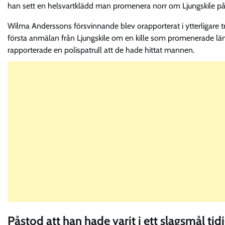
han sett en helsvartklädd man promenera norr om Ljungskile på
Wilma Anderssons försvinnande blev orapporterat i ytterligare tre
första anmälan från Ljungskile om en kille som promenerade läng
rapporterade en polispatrull att de hade hittat mannen.
Påstod att han hade varit i ett slagsmål tid