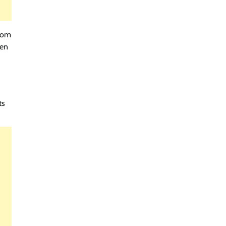
som
 en
ts