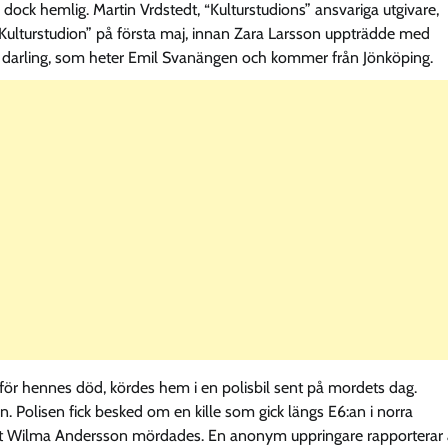
dock hemlig. Martin Vrdstedt, “Kulturstudions” ansvariga utgivare,
 “Kulturstudion” på första maj, innan Zara Larsson uppträdde med
 darling, som heter Emil Svanängen och kommer från Jönköping.
ör hennes död, kördes hem i en polisbil sent på mordets dag.
Polisen fick besked om en kille som gick längs E6:an i norra
att Wilma Andersson mördades. En anonym uppringare rapporterar 