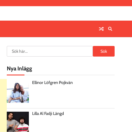
Search
Sök
Nya Inlägg
Ellinor Löfgren Pojkvän
Lilla Al Fadji Längd