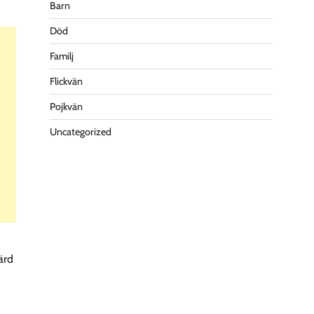
Barn
Död
Familj
Flickvän
Pojkvän
Uncategorized
ärd