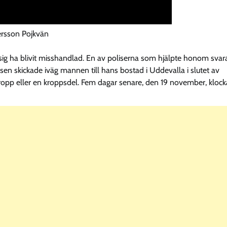
ersson Pojkvän
d sig ha blivit misshandlad. En av poliserna som hjälpte honom sva
isen skickade iväg mannen till hans bostad i Uddevalla i slutet av
opp eller en kroppsdel. Fem dagar senare, den 19 november, kloc