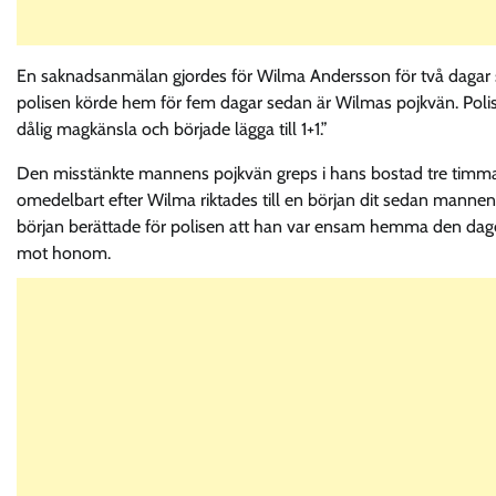
En saknadsanmälan gjordes för Wilma Andersson för två daga
polisen körde hem för fem dagar sedan är Wilmas pojkvän. Polis
dålig magkänsla och började lägga till 1+1.”
Den misstänkte mannens pojkvän greps i hans bostad tre timmar 
omedelbart efter Wilma riktades till en början dit sedan mannen 
början berättade för polisen att han var ensam hemma den dag
mot honom.