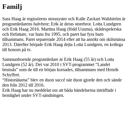
Familj
Sara Haag är regissörens storasyster och Kalle Zackari Wahlström är
programledarens halvbror; Erik är deras storebror. Lotta Lundgren
och Erik Haag 2016. Martina Haag (född Uusma), skådespelerska
och författare, var hans fru 1995, och paret har fyra barn
tillsammans. Paret separerade 2014 efter att ha ansökt om skilsmässa
2013. Därefter började Erik Haag dejta Lotta Lundgren, en kollega
till honom på tv.
Sammanboende programledare är Erik Haag (55 år) och Lotta
Lundgren (52 år). Det var 2010 i SVT-programmet “Landet
brunsås” som de till en början korsades, tillsammans med Henrik
Schyffert.
“Historiätarna” blev en duon succé när duon gjorde den och sände
den från 2012 till 2016.
Erik Haag har nu meddelat oss att båda händelserna inträffade i
hemlighet under SVT-sändningen.