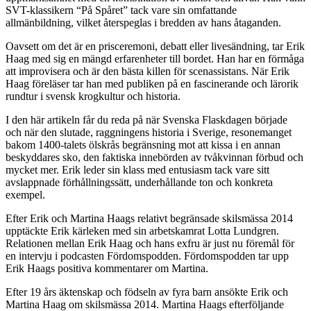
SVT-klassikern “På Spåret” tack vare sin omfattande
allmänbildning, vilket återspeglas i bredden av hans åtaganden.
Oavsett om det är en prisceremoni, debatt eller livesändning, tar Erik
Haag med sig en mängd erfarenheter till bordet. Han har en förmåga
att improvisera och är den bästa killen för scenassistans. När Erik
Haag föreläser tar han med publiken på en fascinerande och lärorik
rundtur i svensk krogkultur och historia.
I den här artikeln får du reda på när Svenska Flaskdagen började
och när den slutade, raggningens historia i Sverige, resonemanget
bakom 1400-talets ölskrås begränsning mot att kissa i en annan
beskyddares sko, den faktiska innebörden av tvåkvinnan förbud och
mycket mer. Erik leder sin klass med entusiasm tack vare sitt
avslappnade förhållningssätt, underhållande ton och konkreta
exempel.
Efter Erik och Martina Haags relativt begränsade skilsmässa 2014
upptäckte Erik kärleken med sin arbetskamrat Lotta Lundgren.
Relationen mellan Erik Haag och hans exfru är just nu föremål för
en intervju i podcasten Fördomspodden. Fördomspodden tar upp
Erik Haags positiva kommentarer om Martina.
Efter 19 års äktenskap och födseln av fyra barn ansökte Erik och
Martina Haag om skilsmässa 2014. Martina Haags efterföljande