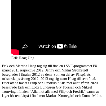
Erik Haag Ung
Erik och Martina Haag tog sig till finalen i SVT-programmet På
spåret 2011 respektive 2012. Jenny och Niklas Strömstedt
besegrades i finalen 2012 av dem. Som en del av På spårets
mästerskapssäsong 2012–2013 tog sig team Haag till semifinal.
Efter att ha tävlat i Filip och Fredriks “Alla mot alla” våren 2020
besegrade Erik och Lotta Lundgren Gry Forssell och Mikael
Tornving i finalen.”Alla mot alla med Filip och Fredrik” vanns av
laget hösten därpå i final mot Markus Krunegård och Emma Molin.