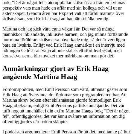
bok, “Det är något fel”, återuppfattar skilsmässan från en kvinnas
perspektiv vars man hade en affär med sin kollega och vill ut ur
äktenskapet. Genom åren har Exparet valt att förbli mamma över
skilsmässan, som Erik har sagt att han tänkt hålla hemlig.
Martina och jag gick våra egna vägar i år. Det var så många
människor inblandade, inklusive barnen, och jag minns fortfarande
hur mina föräldrars skilsmässa påverkade mig, så det är verkligen
bara en livskris. Enligt vad Erik Haag anmärkte i en intervju med
tidningen Café är att välja att inte skiljas ett stort livsbeslut, men
konsekvenserna blir mycket mer märkbara om man gör det.
Anmärkningar gjort av Erik Haag
angående Martina Haag
Fördomspodden, med Emil Persson som värd, utmanar gäster som
Erik Haag att övervinna de fördomar som programledaren har. Att
Martina skrev boken efter skilsmässan gjorde förmodligen Erik
Haag obekväm, enligt Emil Perssons partiska antagande. Det var
tufft nog att innehållet i din exfru Martina Haags bok, “Det är något
fel”, offentliggjordes; det var ännu svårare att information om dig
offentliggjordes när boken släpptes.
I podcasten argumenterar Emil Persson för att det, med tanke på hur