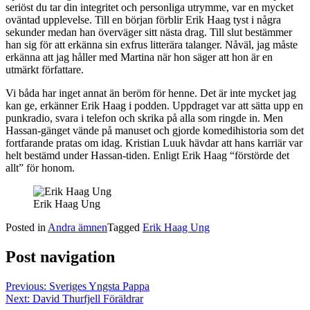
seriöst du tar din integritet och personliga utrymme, var en mycket
oväntad upplevelse. Till en början förblir Erik Haag tyst i några
sekunder medan han överväger sitt nästa drag. Till slut bestämmer
han sig för att erkänna sin exfrus litterära talanger. Nåväl, jag måste
erkänna att jag håller med Martina när hon säger att hon är en
utmärkt författare.
Vi båda har inget annat än beröm för henne. Det är inte mycket jag
kan ge, erkänner Erik Haag i podden. Uppdraget var att sätta upp en
punkradio, svara i telefon och skrika på alla som ringde in. Men
Hassan-gänget vände på manuset och gjorde komedihistoria som det
fortfarande pratas om idag. Kristian Luuk hävdar att hans karriär var
helt bestämd under Hassan-tiden. Enligt Erik Haag “förstörde det
allt” för honom.
Erik Haag Ung
Posted in
Andra ämnen
Tagged
Erik Haag Ung
Post navigation
Previous:
Sveriges Yngsta Pappa
Next:
David Thurfjell Föräldrar