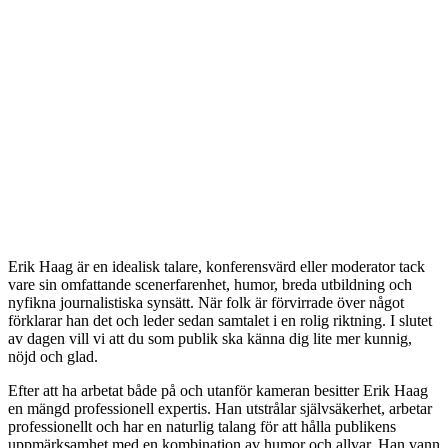
Erik Haag är en idealisk talare, konferensvärd eller moderator tack
vare sin omfattande scenerfarenhet, humor, breda utbildning och
nyfikna journalistiska synsätt. När folk är förvirrade över något
förklarar han det och leder sedan samtalet i en rolig riktning. I slutet
av dagen vill vi att du som publik ska känna dig lite mer kunnig,
nöjd och glad.
Efter att ha arbetat både på och utanför kameran besitter Erik Haag
en mängd professionell expertis. Han utstrålar självsäkerhet, arbetar
professionellt och har en naturlig talang för att hålla publikens
uppmärksamhet med en kombination av humor och allvar. Han vann