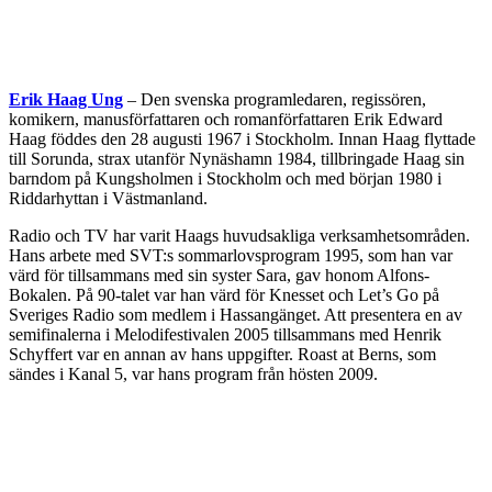
Erik Haag Ung
– Den svenska programledaren, regissören,
komikern, manusförfattaren och romanförfattaren Erik Edward
Haag föddes den 28 augusti 1967 i Stockholm. Innan Haag flyttade
till Sorunda, strax utanför Nynäshamn 1984, tillbringade Haag sin
barndom på Kungsholmen i Stockholm och med början 1980 i
Riddarhyttan i Västmanland.
Radio och TV har varit Haags huvudsakliga verksamhetsområden.
Hans arbete med SVT:s sommarlovsprogram 1995, som han var
värd för tillsammans med sin syster Sara, gav honom Alfons-
Bokalen. På 90-talet var han värd för Knesset och Let’s Go på
Sveriges Radio som medlem i Hassangänget. Att presentera en av
semifinalerna i Melodifestivalen 2005 tillsammans med Henrik
Schyffert var en annan av hans uppgifter. Roast at Berns, som
sändes i Kanal 5, var hans program från hösten 2009.