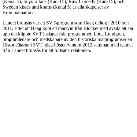
(Kanal 5), In your face (Kanal 5), Raw Comedy (Kanal 5), och
Sweden kisses and krams (Kanal 5) är alla skapelser av
Brommamamma.
Landet brunsås var ett SVT-program som Haag deltog i 2010 och
2011. Efter att Haag köpt ett marsvin från Blocket med avsikt att äta
upp det klippte SVT inslaget från programmet. Lotta Lundgren,
programledare och medskapare av den historiska matprogramserien
Historieätarna i SVT, gick hösten/vintern 2012 samman med teamet
från Landet brunsås för att fortsätta relationen.