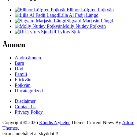
Ellinor Löfgren Pojkvän
Lilla Al Fadji Längd
Sigvard Marjasin Längd
Molly Nutley Pojkvän
Ulf Lyfors Sjuk
Ämnen
Andra ämnen
Barn
Död
Familj
Flickvän
Pojkvän
Uncategorized
Disclaimer
Contact Us
Privacy Policy
Copyright © 2026
Kändis Nyheter
Theme: Current News By
Adore
Themes
.
error:
Innehållet är skyddat !!