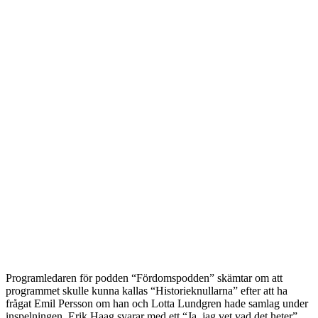
Programledaren för podden “Fördomspodden” skämtar om att
programmet skulle kunna kallas “Historieknullarna” efter att ha
frågat Emil Persson om han och Lotta Lundgren hade samlag under
inspelningen. Erik Haag svarar med ett “Ja, jag vet vad det heter”,