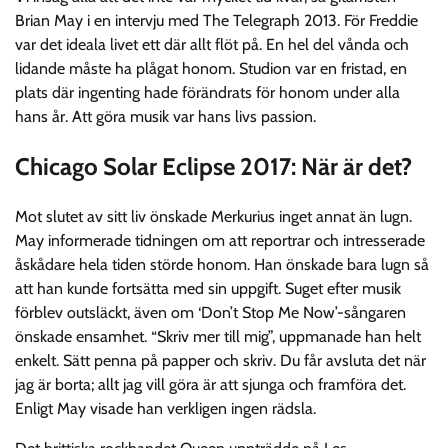
Brian May i en intervju med The Telegraph 2013. För Freddie
var det ideala livet ett där allt flöt på. En hel del vånda och
lidande måste ha plågat honom. Studion var en fristad, en
plats där ingenting hade förändrats för honom under alla
hans år. Att göra musik var hans livs passion.
Chicago Solar Eclipse 2017: När är det?
Mot slutet av sitt liv önskade Merkurius inget annat än lugn.
May informerade tidningen om att reportrar och intresserade
åskådare hela tiden störde honom. Han önskade bara lugn så
att han kunde fortsätta med sin uppgift. Suget efter musik
förblev outsläckt, även om ‘Don’t Stop Me Now’-sångaren
önskade ensamhet. “Skriv mer till mig”, uppmanade han helt
enkelt. Sätt penna på papper och skriv. Du får avsluta det när
jag är borta; allt jag vill göra är att sjunga och framföra det.
Enligt May visade han verkligen ingen rädsla.