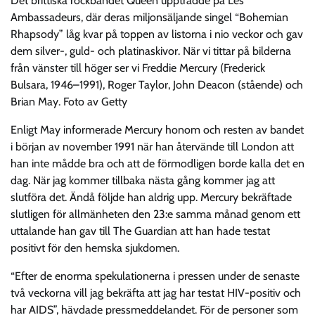
Det brittiska rockbandet Queen uppträdde på Les
Ambassadeurs, där deras miljonsäljande singel “Bohemian
Rhapsody” låg kvar på toppen av listorna i nio veckor och gav
dem silver-, guld- och platinaskivor. När vi tittar på bilderna
från vänster till höger ser vi Freddie Mercury (Frederick
Bulsara, 1946–1991), Roger Taylor, John Deacon (stående) och
Brian May. Foto av Getty
Enligt May informerade Mercury honom och resten av bandet
i början av november 1991 när han återvände till London att
han inte mådde bra och att de förmodligen borde kalla det en
dag. När jag kommer tillbaka nästa gång kommer jag att
slutföra det. Ändå följde han aldrig upp. Mercury bekräftade
slutligen för allmänheten den 23:e samma månad genom ett
uttalande han gav till The Guardian att han hade testat
positivt för den hemska sjukdomen.
“Efter de enorma spekulationerna i pressen under de senaste
två veckorna vill jag bekräfta att jag har testat HIV-positiv och
har AIDS”, hävdade pressmeddelandet. För de personer som