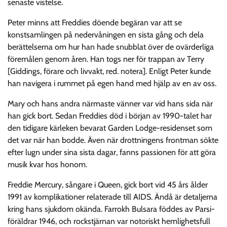
senaste vistelse.
Peter minns att Freddies döende begäran var att se
konstsamlingen på nedervåningen en sista gång och dela
berättelserna om hur han hade snubblat över de ovärderliga
föremålen genom åren. Han togs ner för trappan av Terry
[Giddings, förare och livvakt, red. notera]. Enligt Peter kunde
han navigera i rummet på egen hand med hjälp av en av oss.
Mary och hans andra närmaste vänner var vid hans sida när
han gick bort. Sedan Freddies död i början av 1990-talet har
den tidigare kärleken bevarat Garden Lodge-residenset som
det var när han bodde. Även när drottningens frontman sökte
efter lugn under sina sista dagar, fanns passionen för att göra
musik kvar hos honom.
Freddie Mercury, sångare i Queen, gick bort vid 45 års ålder
1991 av komplikationer relaterade till AIDS. Ändå är detaljerna
kring hans sjukdom okända. Farrokh Bulsara föddes av Parsi-
föräldrar 1946, och rockstjärnan var notoriskt hemlighetsfull