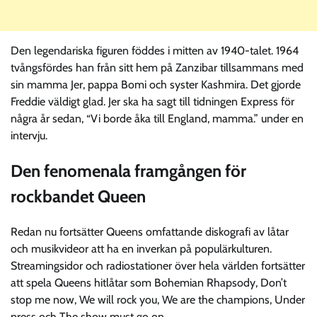
Den legendariska figuren föddes i mitten av 1940-talet. 1964
tvångsfördes han från sitt hem på Zanzibar tillsammans med
sin mamma Jer, pappa Bomi och syster Kashmira. Det gjorde
Freddie väldigt glad. Jer ska ha sagt till tidningen Express för
några år sedan, “Vi borde åka till England, mamma.” under en
intervju.
Den fenomenala framgången för
rockbandet Queen
Redan nu fortsätter Queens omfattande diskografi av låtar
och musikvideor att ha en inverkan på populärkulturen.
Streamingsidor och radiostationer över hela världen fortsätter
att spela Queens hitlåtar som Bohemian Rhapsody, Don’t
stop me now, We will rock you, We are the champions, Under
press och The show must go on.