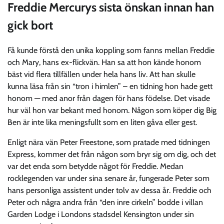
Freddie Mercurys sista önskan innan han
gick bort
Få kunde förstå den unika koppling som fanns mellan Freddie
och Mary, hans ex-flickvän. Han sa att hon kände honom
bäst vid flera tillfällen under hela hans liv. Att han skulle
kunna läsa från sin “tron i himlen” – en tidning hon hade gett
honom — med anor från dagen för hans födelse. Det visade
hur väl hon var bekant med honom. Någon som köper dig Big
Ben är inte lika meningsfullt som en liten gåva eller gest.
Enligt nära vän Peter Freestone, som pratade med tidningen
Express, kommer det från någon som bryr sig om dig, och det
var det enda som betydde något för Freddie. Medan
rocklegenden var under sina senare år, fungerade Peter som
hans personliga assistent under tolv av dessa år. Freddie och
Peter och några andra från “den inre cirkeln” bodde i villan
Garden Lodge i Londons stadsdel Kensington under sin