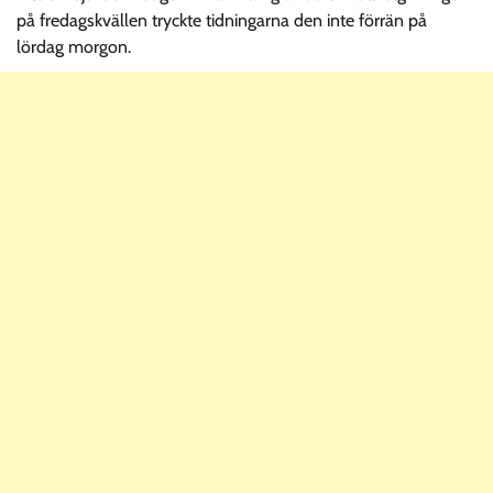
på fredagskvällen tryckte tidningarna den inte förrän på
lördag morgon.