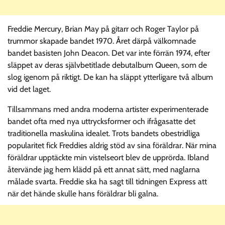
Freddie Mercury, Brian May på gitarr och Roger Taylor på
trummor skapade bandet 1970. Året därpå välkomnade
bandet basisten John Deacon. Det var inte förrän 1974, efter
släppet av deras självbetitlade debutalbum Queen, som de
slog igenom på riktigt. De kan ha släppt ytterligare två album
vid det laget.
Tillsammans med andra moderna artister experimenterade
bandet ofta med nya uttrycksformer och ifrågasatte det
traditionella maskulina idealet. Trots bandets obestridliga
popularitet fick Freddies aldrig stöd av sina föräldrar. När mina
föräldrar upptäckte min vistelseort blev de upprörda. Ibland
återvände jag hem klädd på ett annat sätt, med naglarna
målade svarta. Freddie ska ha sagt till tidningen Express att
när det hände skulle hans föräldrar bli galna.