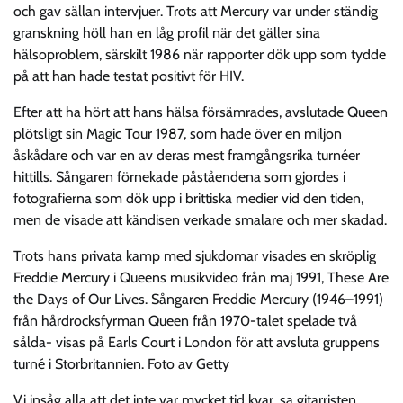
och gav sällan intervjuer. Trots att Mercury var under ständig
granskning höll han en låg profil när det gäller sina
hälsoproblem, särskilt 1986 när rapporter dök upp som tydde
på att han hade testat positivt för HIV.
Efter att ha hört att hans hälsa försämrades, avslutade Queen
plötsligt sin Magic Tour 1987, som hade över en miljon
åskådare och var en av deras mest framgångsrika turnéer
hittills. Sångaren förnekade påståendena som gjordes i
fotografierna som dök upp i brittiska medier vid den tiden,
men de visade att kändisen verkade smalare och mer skadad.
Trots hans privata kamp med sjukdomar visades en skröplig
Freddie Mercury i Queens musikvideo från maj 1991, These Are
the Days of Our Lives. Sångaren Freddie Mercury (1946–1991)
från hårdrocksfyrman Queen från 1970-talet spelade två
sålda- visas på Earls Court i London för att avsluta gruppens
turné i Storbritannien. Foto av Getty
Vi insåg alla att det inte var mycket tid kvar, sa gitarristen