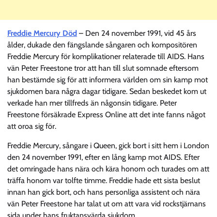
Freddie Mercury Död
– Den 24 november 1991, vid 45 års
ålder, dukade den fängslande sångaren och kompositören
Freddie Mercury för komplikationer relaterade till AIDS. Hans
vän Peter Freestone tror att han till slut somnade eftersom
han bestämde sig för att informera världen om sin kamp mot
sjukdomen bara några dagar tidigare. Sedan beskedet kom ut
verkade han mer tillfreds än någonsin tidigare. Peter
Freestone försäkrade Express Online att det inte fanns något
att oroa sig för.
Freddie Mercury, sångare i Queen, gick bort i sitt hem i London
den 24 november 1991, efter en lång kamp mot AIDS. Efter
det omringade hans nära och kära honom och turades om att
träffa honom var tolfte timme. Freddie hade ett sista beslut
innan han gick bort, och hans personliga assistent och nära
vän Peter Freestone har talat ut om att vara vid rockstjärnans
sida under hans fruktansvärda sjukdom.