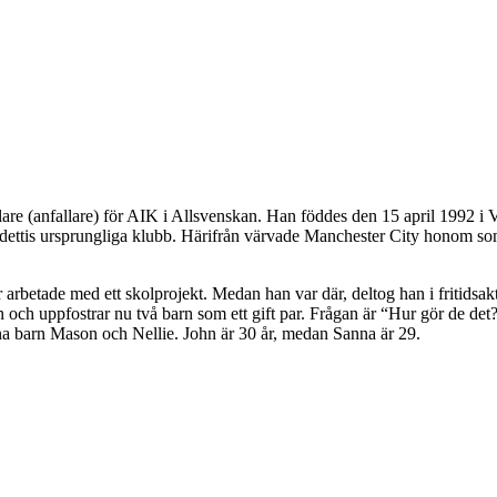
lare (anfallare) för AIK i Allsvenskan. Han föddes den 15 april 1992 i
ettis ursprungliga klubb. Härifrån värvade Manchester City honom so
arbetade med ett skolprojekt. Medan han var där, deltog han i fritidsaktiv
och uppfostrar nu två barn som ett gift par. Frågan är “Hur gör de det?
sina barn Mason och Nellie. John är 30 år, medan Sanna är 29.