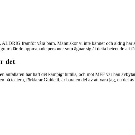
 ALDRIG framför våra barn. Människor vi inte känner och aldrig har sett 
agram där de uppmanade personer som ägnar sig åt detta beteende att få 
r det
, men anfallaren har haft det kämpigt hittills, och mot MFF var han avbyt
 på teatern, förklarar Guidetti, är bara en del av att vara jag, en del av