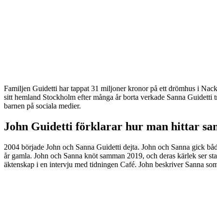
Familjen Guidetti har tappat 31 miljoner kronor på ett drömhus i Nacka,
sitt hemland Stockholm efter många år borta verkade Sanna Guidetti tr
barnen på sociala medier.
John Guidetti förklarar hur man hittar sa
2004 började John och Sanna Guidetti dejta. John och Sanna gick båda
år gamla. John och Sanna knöt samman 2019, och deras kärlek ser st
äktenskap i en intervju med tidningen Café. John beskriver Sanna som si