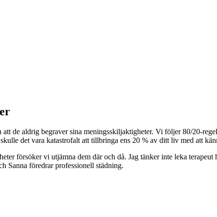
ver
t de aldrig begraver sina meningsskiljaktigheter. Vi följer 80/20-regel
kulle det vara katastrofalt att tillbringa ens 20 % av ditt liv med att k
ikheter försöker vi utjämna dem där och då. Jag tänker inte leka terapeut
och Sanna föredrar professionell städning.