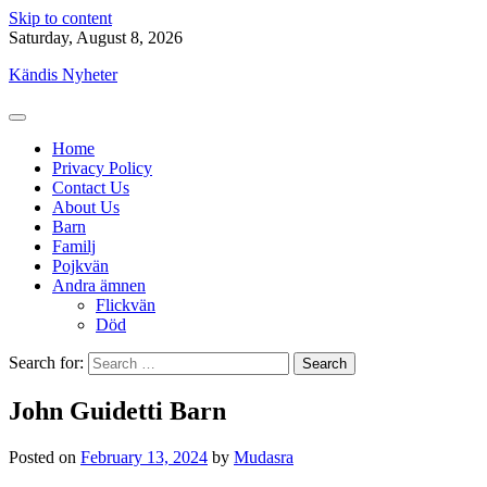
Skip to content
Saturday, August 8, 2026
Kändis Nyheter
Home
Privacy Policy
Contact Us
About Us
Barn
Familj
Pojkvän
Andra ämnen
Flickvän
Död
Search for:
John Guidetti Barn
Posted on
February 13, 2024
by
Mudasra