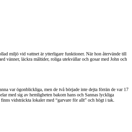
ad miljö vid vattnet är ytterligare funktioner. När hon återvände till
ed vänner, läckra måltider, roliga utekvällar och gosar med John och
na var ögonblickliga, men de två började inte dejta förrän de var 17
delar med sig av hemligheten bakom hans och Sannas lyckliga
inns vidsträckta lokaler med “garvare för allt” och högt i tak.