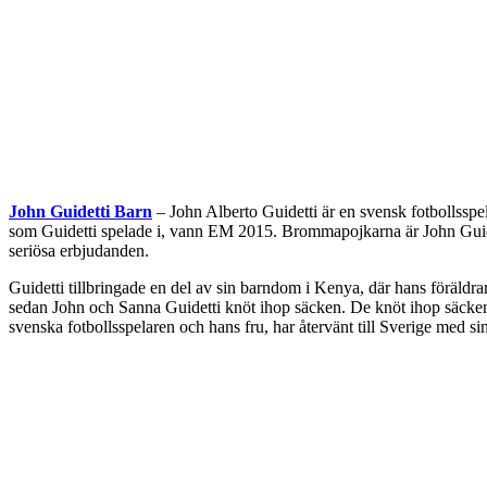
John Guidetti Barn
– John Alberto Guidetti är en svensk fotbollsspe
som Guidetti spelade i, vann EM 2015. Brommapojkarna är John Guid
seriösa erbjudanden.
Guidetti tillbringade en del av sin barndom i Kenya, där hans föräldrar 
sedan John och Sanna Guidetti knöt ihop säcken. De knöt ihop säcken 
svenska fotbollsspelaren och hans fru, har återvänt till Sverige med 