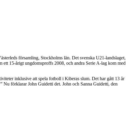
 Västerleds församling, Stockholms län. Det svenska U21-landslaget,
m ett 15-årigt ungdomsproffs 2008, och andra Serie A-lag kom med
iteter inklusive att spela fotboll i Kiberas slum. Det har gått 13 år
” Nu förklarar John Guidetti det. John och Sanna Guidetti, den