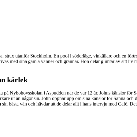
 strax utanför Stockholm. En pool i söderläge, vinkällare och en förtroll
ivas med sina gamla vänner och grannar. Hon delar glimtar av sitt liv m
nn kärlek
 på Nybohovsskolan i Aspudden när de var 12 år. Johns känslor för San
arkare ut än någonsin. John öppnar upp om sina känslor för Sanna och 
n bästa vän och hävdar att de delar allt i hans intervju med Café. Det f