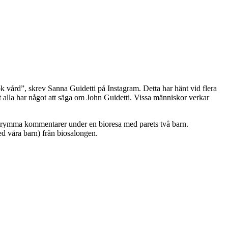
ök vård”, skrev Sanna Guidetti på Instagram. Detta har hänt vid flera
tt alla har något att säga om John Guidetti. Vissa människor verkar
 grymma kommentarer under en bioresa med parets två barn.
ed våra barn) från biosalongen.