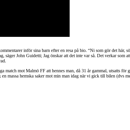
 kommentarer inför sina barn efter en resa på bio. “Ni som gör det här, s
ag, säger John Guidetti; Jag önskar att det inte var så. Det verkar som a
rad.
ktiga match mot Malmö FF att hennes man, då 31 år gammal, utsatts för
k en massa hemska saker mot min man idag när vi gick till bilen (dvs m