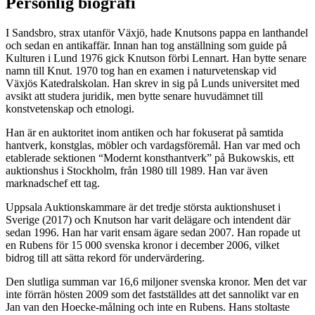
Personlig biografi
I Sandsbro, strax utanför Växjö, hade Knutsons pappa en lanthandel
och sedan en antikaffär. Innan han tog anställning som guide på
Kulturen i Lund 1976 gick Knutson förbi Lennart. Han bytte senare
namn till Knut. 1970 tog han en examen i naturvetenskap vid
Växjös Katedralskolan. Han skrev in sig på Lunds universitet med
avsikt att studera juridik, men bytte senare huvudämnet till
konstvetenskap och etnologi.
Han är en auktoritet inom antiken och har fokuserat på samtida
hantverk, konstglas, möbler och vardagsföremål. Han var med och
etablerade sektionen “Modernt konsthantverk” på Bukowskis, ett
auktionshus i Stockholm, från 1980 till 1989. Han var även
marknadschef ett tag.
Uppsala Auktionskammare är det tredje största auktionshuset i
Sverige (2017) och Knutson har varit delägare och intendent där
sedan 1996. Han har varit ensam ägare sedan 2007. Han ropade ut
en Rubens för 15 000 svenska kronor i december 2006, vilket
bidrog till att sätta rekord för undervärdering.
Den slutliga summan var 16,6 miljoner svenska kronor. Men det var
inte förrän hösten 2009 som det fastställdes att det sannolikt var en
Jan van den Hoecke-målning och inte en Rubens. Hans stoltaste