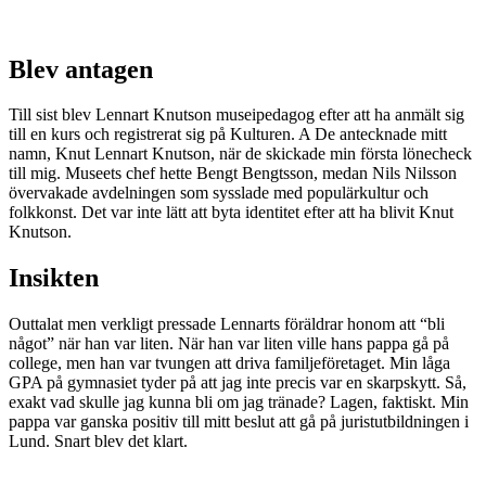
Blev antagen
Till sist blev Lennart Knutson museipedagog efter att ha anmält sig
till en kurs och registrerat sig på Kulturen. A De antecknade mitt
namn, Knut Lennart Knutson, när de skickade min första lönecheck
till mig. Museets chef hette Bengt Bengtsson, medan Nils Nilsson
övervakade avdelningen som sysslade med populärkultur och
folkkonst. Det var inte lätt att byta identitet efter att ha blivit Knut
Knutson.
Insikten
Outtalat men verkligt pressade Lennarts föräldrar honom att “bli
något” när han var liten. När han var liten ville hans pappa gå på
college, men han var tvungen att driva familjeföretaget. Min låga
GPA på gymnasiet tyder på att jag inte precis var en skarpskytt. Så,
exakt vad skulle jag kunna bli om jag tränade? Lagen, faktiskt. Min
pappa var ganska positiv till mitt beslut att gå på juristutbildningen i
Lund. Snart blev det klart.