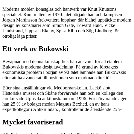
Moderna möbler, konstglas och hantverk var Knut Knutsons
specialitet. Runt mitten av 1970-talet började han och kompisen
Jörgen Martinsson frekventera loppisar, där blahej upptäckte modern
design av konstnärer som Simon Gate, Edward Hald, Vicke
Lindstrand, Uppsala Ekeby, Spisa Ribb och Stig Lindberg för
otroligt låga priser.
Ett verk av Bukowski
Beväpnad med denna kunskap fick han ansvaret för att etablera
Bukowskis moderna designavdelning. På grund av företagets
ekonomiska problem i början av 90-talet lämnade han Bukowskis
efter att ha avancerat till positionen som marknadsdirektör.
Efter sina anställningar vid Medborgarskolan, Läckö slott,
Historiska museet och Skåne förvärvade han och en kollega den
konkursade Uppsala auktionskammare 1996. För närvarande äger
han 25 % av bolaget medan Magnus Bexhed, en av hans
expertkollegor i Antikrundan. , kontrollerar de återstående 25 %.
Mycket favoriserad