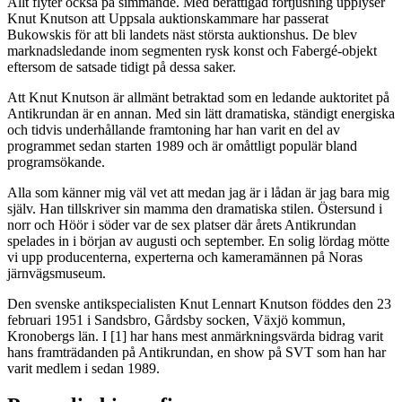
Allt flyter också på simmande. Med berättigad förtjusning upplyser
Knut Knutson att Uppsala auktionskammare har passerat
Bukowskis för att bli landets näst största auktionshus. De blev
marknadsledande inom segmenten rysk konst och Fabergé-objekt
eftersom de satsade tidigt på dessa saker.
Att Knut Knutson är allmänt betraktad som en ledande auktoritet på
Antikrundan är en annan. Med sin lätt dramatiska, ständigt energiska
och tidvis underhållande framtoning har han varit en del av
programmet sedan starten 1989 och är omåttligt populär bland
programsökande.
Alla som känner mig väl vet att medan jag är i lådan är jag bara mig
själv. Han tillskriver sin mamma den dramatiska stilen. Östersund i
norr och Höör i söder var de sex platser där årets Antikrundan
spelades in i början av augusti och september. En solig lördag mötte
vi upp producenterna, experterna och kameramännen på Noras
järnvägsmuseum.
Den svenske antikspecialisten Knut Lennart Knutson föddes den 23
februari 1951 i Sandsbro, Gårdsby socken, Växjö kommun,
Kronobergs län. I [1] har hans mest anmärkningsvärda bidrag varit
hans framträdanden på Antikrundan, en show på SVT som han har
varit medlem i sedan 1989.