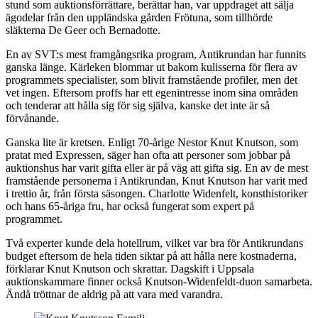
stund som auktionsförrättare, berättar han, var uppdraget att sälja
ägodelar från den uppländska gården Frötuna, som tillhörde
släkterna De Geer och Bernadotte.
En av SVT:s mest framgångsrika program, Antikrundan har funnits
ganska länge. Kärleken blommar ut bakom kulisserna för flera av
programmets specialister, som blivit framstående profiler, men det
vet ingen. Eftersom proffs har ett egenintresse inom sina områden
och tenderar att hålla sig för sig själva, kanske det inte är så
förvånande.
Ganska lite är kretsen. Enligt 70-årige Nestor Knut Knutson, som
pratat med Expressen, säger han ofta att personer som jobbar på
auktionshus har varit gifta eller är på väg att gifta sig. En av de mest
framstående personerna i Antikrundan, Knut Knutson har varit med
i trettio år, från första säsongen. Charlotte Widenfelt, konsthistoriker
och hans 65-åriga fru, har också fungerat som expert på
programmet.
Två experter kunde dela hotellrum, vilket var bra för Antikrundans
budget eftersom de hela tiden siktar på att hålla nere kostnaderna,
förklarar Knut Knutson och skrattar. Dagskift i Uppsala
auktionskammare finner också Knutson-Widenfeldt-duon samarbeta.
Ändå tröttnar de aldrig på att vara med varandra.