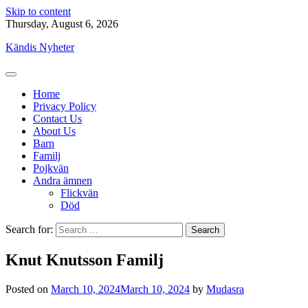
Skip to content
Thursday, August 6, 2026
Kändis Nyheter
Home
Privacy Policy
Contact Us
About Us
Barn
Familj
Pojkvän
Andra ämnen
Flickvän
Död
Search for:
Knut Knutsson Familj
Posted on
March 10, 2024
March 10, 2024
by
Mudasra