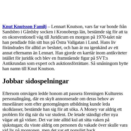
Knut Knutsson Familj
– Lennart Knutson, vars far var bonde från
Sandsbro i Gårdsby socken i Kronobergs län, bestämde sig för att ta
en okonventionell väg till Juridicum en morgon på 1970-talet när
han pendlade från sitt hus på Östra Vallgatan i Lund. Hans liv
förändrades för alltid av beslutet, och han är nu igenkänd av ett
annat efternamn än Lennart. Han gjorde en karriär inom antikviteter
istället för juridik och blev en framstående figur på SVT:s
Antikrundan som expert och auktionsförrättare. Så småningom bytte
han namn till Knut Knutson.
Jobbar sidospelningar
Eftersom omvägen ledde honom att passera föreningen Kulturens
personalingång, där en skylt annonserade om deras behov av
museilärare som efter genomgången utbildning kunde leda
skolklasser, bestämde han sig för att söka. A Money var aldrig ett
problem för dig när du var student. De letade ständigt efter nya
vägar att gå vidare. Det var inte alltid kul att sitta vaken på
sjukstugan; du visste aldrig om personen du vakade över skulle vara
vid liv på morgonen, men det var ett populärt hack.