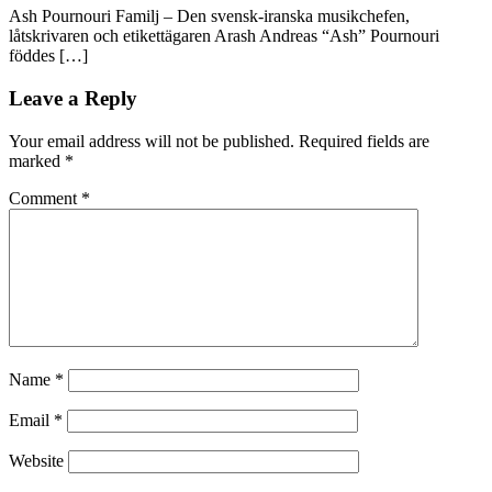
Ash Pournouri Familj – Den svensk-iranska musikchefen,
låtskrivaren och etikettägaren Arash Andreas “Ash” Pournouri
föddes […]
Leave a Reply
Your email address will not be published.
Required fields are
marked
*
Comment
*
Name
*
Email
*
Website