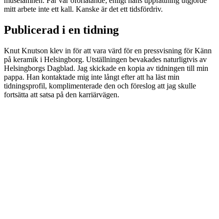
museiämnen. Far var oförlåtande; enligt hans uppfattning utgjorde
mitt arbete inte ett kall. Kanske är det ett tidsfördriv.
Publicerad i en tidning
Knut Knutson klev in för att vara värd för en pressvisning för Känn
på keramik i Helsingborg. Utställningen bevakades naturligtvis av
Helsingborgs Dagblad. Jag skickade en kopia av tidningen till min
pappa. Han kontaktade mig inte långt efter att ha läst min
tidningsprofil, komplimenterade den och föreslog att jag skulle
fortsätta att satsa på den karriärvägen.