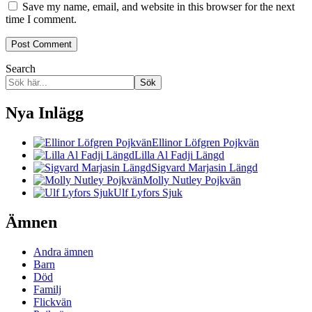
Save my name, email, and website in this browser for the next
time I comment.
Search
Sök
Nya Inlägg
Ellinor Löfgren Pojkvän
Lilla Al Fadji Längd
Sigvard Marjasin Längd
Molly Nutley Pojkvän
Ulf Lyfors Sjuk
Ämnen
Andra ämnen
Barn
Död
Familj
Flickvän