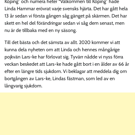
Köping” och numera heter “Välkommen till Köping” hade
Linda Hammar erövrat varje svensks hjärta. Det har gått hela
13 år sedan vi första gången såg gänget på skärmen. Det har
skett en hel del förändringar sedan vi såg dem senast, men
nu är de tillbaka med en ny säsong.
Till det bästa och det sämsta av allt. 2020 kommer vi att
kunna dela nyheten om att Linda och hennes mångårige
pojkvän Lars-ke har förlovat sig. Tyvärr nådde vi nyss förra
veckan beskedet att Lars-ke hade gått bort i en ålder av 66 år
efter en längre tids sjukdom. Vi beklagar att meddela dig om
bortgången av Lars-ke, Lindas fästman, som led av en
långvarig sjukdom.