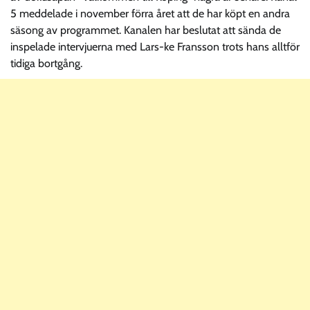
5 meddelade i november förra året att de har köpt en andra
säsong av programmet. Kanalen har beslutat att sända de
inspelade intervjuerna med Lars-ke Fransson trots hans alltför
tidiga bortgång.