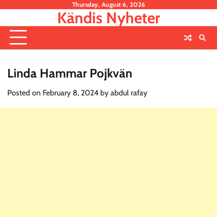
Skip
Thursday, August 6, 2026
Kändis Nyheter
to
content
Linda Hammar Pojkvän
Posted on
February 8, 2024
by
abdul rafay