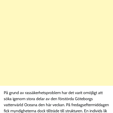
På grund av rassäkerhetsproblem har det varit omöjligt att
söka igenom stora delar av den förstörda Göteborgs
vattenvärld Oceana den här veckan. På fredagseftermiddagen
fick myndigheterna dock tillträde till strukturen. En individs lik