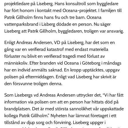
projektledare på Liseberg. Hans konsultroll som byggledare
har fört honom i kontakt med Oceana-projektet. I familjen till
Patrik Gillholm finns hans fru och tre barn. Oceana
vattenparksbrand i Lisberg dödade en person. Nu säger
Liseberg att Patrik Gillholm, byggledaren, troligen var ansvarig.
Enligt Andreas Andersen, VD på Liseberg, har det som en
gång var en verifierad katastrof med endast materiella
förluster nu blivit en verifierad tragedi med förlust av
människoliv. Efter branden vid Oceana i Göteborg i måndags
har en individ anmälts saknad. En kropp upptäcktes, uppgav
polisen på eftermiddagen. Enligt vad Liseberg har skrivit är
den försvunne troligen denna.
Som Lisebergs vd Andreas Andersen uttrycker det, “Vi har fått
information via polisen om att en person har hittats död på
brandplatsen. Det är med största sannolikhet vår uppskattade
kollega Patrik Gillholm.” Nyheten har lämnat företaget i ett
tillstånd av djup sorg och förvirring. Liseberg uppger i