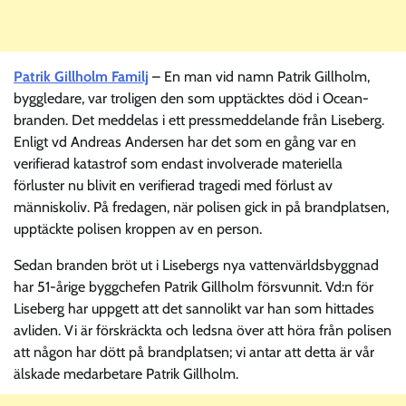
Patrik Gillholm Familj
– En man vid namn Patrik Gillholm,
byggledare, var troligen den som upptäcktes död i Ocean-
branden. Det meddelas i ett pressmeddelande från Liseberg.
Enligt vd Andreas Andersen har det som en gång var en
verifierad katastrof som endast involverade materiella
förluster nu blivit en verifierad tragedi med förlust av
människoliv. På fredagen, när polisen gick in på brandplatsen,
upptäckte polisen kroppen av en person.
Sedan branden bröt ut i Lisebergs nya vattenvärldsbyggnad
har 51-årige byggchefen Patrik Gillholm försvunnit. Vd:n för
Liseberg har uppgett att det sannolikt var han som hittades
avliden. Vi är förskräckta och ledsna över att höra från polisen
att någon har dött på brandplatsen; vi antar att detta är vår
älskade medarbetare Patrik Gillholm.