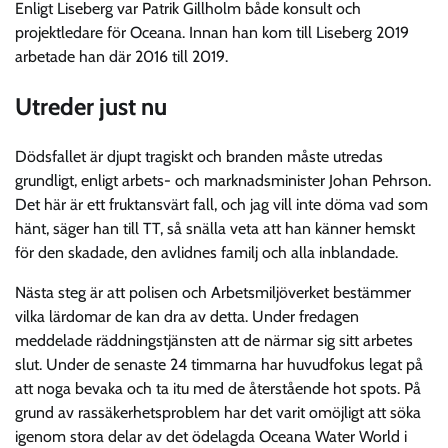
Enligt Liseberg var Patrik Gillholm både konsult och
projektledare för Oceana. Innan han kom till Liseberg 2019
arbetade han där 2016 till 2019.
Utreder just nu
Dödsfallet är djupt tragiskt och branden måste utredas
grundligt, enligt arbets- och marknadsminister Johan Pehrson.
Det här är ett fruktansvärt fall, och jag vill inte döma vad som
hänt, säger han till TT, så snälla veta att han känner hemskt
för den skadade, den avlidnes familj och alla inblandade.
Nästa steg är att polisen och Arbetsmiljöverket bestämmer
vilka lärdomar de kan dra av detta. Under fredagen
meddelade räddningstjänsten att de närmar sig sitt arbetes
slut. Under de senaste 24 timmarna har huvudfokus legat på
att noga bevaka och ta itu med de återstående hot spots. På
grund av rassäkerhetsproblem har det varit omöjligt att söka
igenom stora delar av det ödelagda Oceana Water World i