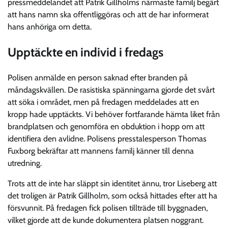
pressmeddelandet att Patrik Gillholms närmaste familj begärt
att hans namn ska offentliggöras och att de har informerat
hans anhöriga om detta.
Upptäckte en individ i fredags
Polisen anmälde en person saknad efter branden på
måndagskvällen. De rasistiska spänningarna gjorde det svårt
att söka i området, men på fredagen meddelades att en
kropp hade upptäckts. Vi behöver fortfarande hämta liket från
brandplatsen och genomföra en obduktion i hopp om att
identifiera den avlidne. Polisens presstalesperson Thomas
Fuxborg bekräftar att mannens familj känner till denna
utredning.
Trots att de inte har släppt sin identitet ännu, tror Liseberg att
det troligen är Patrik Gillholm, som också hittades efter att ha
försvunnit. På fredagen fick polisen tillträde till byggnaden,
vilket gjorde att de kunde dokumentera platsen noggrant.