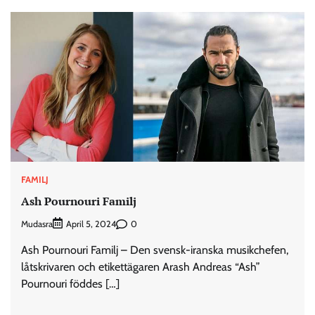
FAMILJ
Ash Pournouri Familj
Mudasra
0
April 5, 2024
Ash Pournouri Familj – Den svensk-iranska musikchefen,
låtskrivaren och etikettägaren Arash Andreas “Ash”
Pournouri föddes […]