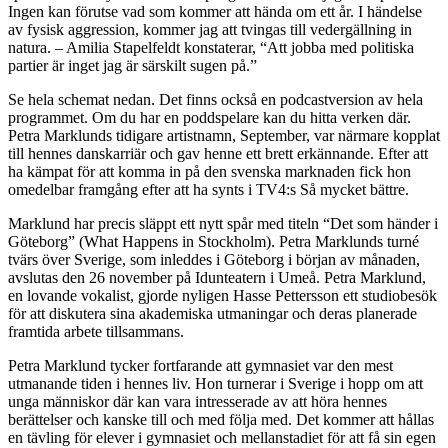
Ingen kan förutse vad som kommer att hända om ett år. I händelse
av fysisk aggression, kommer jag att tvingas till vedergällning in
natura. – Amilia Stapelfeldt konstaterar, “Att jobba med politiska
partier är inget jag är särskilt sugen på.”
Se hela schemat nedan. Det finns också en podcastversion av hela
programmet. Om du har en poddspelare kan du hitta verken där.
Petra Marklunds tidigare artistnamn, September, var närmare kopplat
till hennes danskarriär och gav henne ett brett erkännande. Efter att
ha kämpat för att komma in på den svenska marknaden fick hon
omedelbar framgång efter att ha synts i TV4:s Så mycket bättre.
Marklund har precis släppt ett nytt spår med titeln “Det som händer i
Göteborg” (What Happens in Stockholm). Petra Marklunds turné
tvärs över Sverige, som inleddes i Göteborg i början av månaden,
avslutas den 26 november på Idunteatern i Umeå. Petra Marklund,
en lovande vokalist, gjorde nyligen Hasse Pettersson ett studiobesök
för att diskutera sina akademiska utmaningar och deras planerade
framtida arbete tillsammans.
Petra Marklund tycker fortfarande att gymnasiet var den mest
utmanande tiden i hennes liv. Hon turnerar i Sverige i hopp om att
unga människor där kan vara intresserade av att höra hennes
berättelser och kanske till och med följa med. Det kommer att hållas
en tävling för elever i gymnasiet och mellanstadiet för att få sin egen