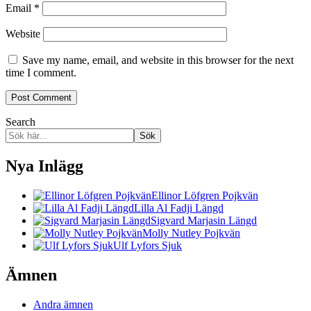
Email
*
Website
Save my name, email, and website in this browser for the next
time I comment.
Search
Sök
Nya Inlägg
Ellinor Löfgren Pojkvän
Lilla Al Fadji Längd
Sigvard Marjasin Längd
Molly Nutley Pojkvän
Ulf Lyfors Sjuk
Ämnen
Andra ämnen