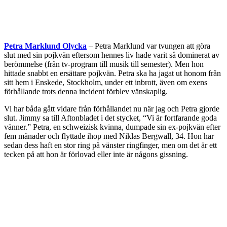
Petra Marklund Olycka
– Petra Marklund var tvungen att göra
slut med sin pojkvän eftersom hennes liv hade varit så dominerat av
berömmelse (från tv-program till musik till semester). Men hon
hittade snabbt en ersättare pojkvän. Petra ska ha jagat ut honom från
sitt hem i Enskede, Stockholm, under ett inbrott, även om exens
förhållande trots denna incident förblev vänskaplig.
Vi har båda gått vidare från förhållandet nu när jag och Petra gjorde
slut. Jimmy sa till Aftonbladet i det stycket, “Vi är fortfarande goda
vänner.” Petra, en schweizisk kvinna, dumpade sin ex-pojkvän efter
fem månader och flyttade ihop med Niklas Bergwall, 34. Hon har
sedan dess haft en stor ring på vänster ringfinger, men om det är ett
tecken på att hon är förlovad eller inte är någons gissning.