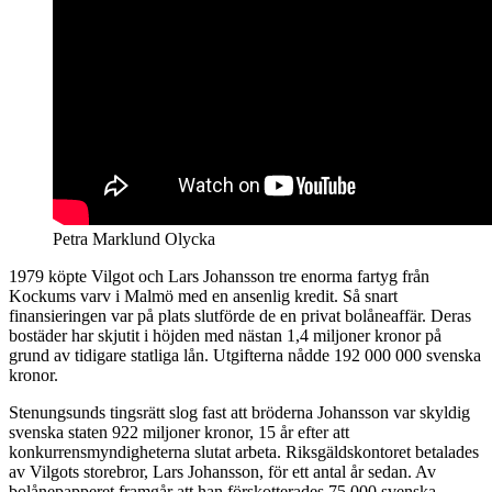
Petra Marklund Olycka
1979 köpte Vilgot och Lars Johansson tre enorma fartyg från
Kockums varv i Malmö med en ansenlig kredit. Så snart
finansieringen var på plats slutförde de en privat bolåneaffär. Deras
bostäder har skjutit i höjden med nästan 1,4 miljoner kronor på
grund av tidigare statliga lån. Utgifterna nådde 192 000 000 svenska
kronor.
Stenungsunds tingsrätt slog fast att bröderna Johansson var skyldig
svenska staten 922 miljoner kronor, 15 år efter att
konkurrensmyndigheterna slutat arbeta. Riksgäldskontoret betalades
av Vilgots storebror, Lars Johansson, för ett antal år sedan. Av
bolånepapperet framgår att han förskotterades 75 000 svenska