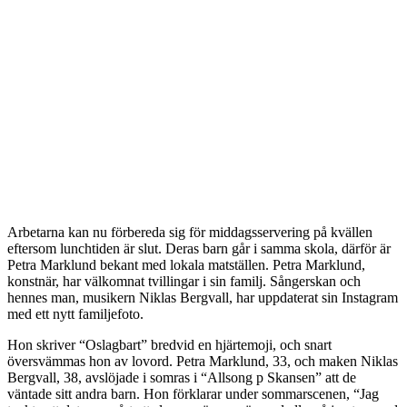
Arbetarna kan nu förbereda sig för middagsservering på kvällen
eftersom lunchtiden är slut. Deras barn går i samma skola, därför är
Petra Marklund bekant med lokala matställen. Petra Marklund,
konstnär, har välkomnat tvillingar i sin familj. Sångerskan och
hennes man, musikern Niklas Bergvall, har uppdaterat sin Instagram
med ett nytt familjefoto.
Hon skriver “Oslagbart” bredvid en hjärtemoji, och snart
översvämmas hon av lovord. Petra Marklund, 33, och maken Niklas
Bergvall, 38, avslöjade i somras i “Allsong p Skansen” att de
väntade sitt andra barn. Hon förklarar under sommarscenen, “Jag