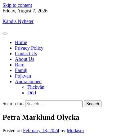
Skip to content
Friday, August 7, 2026
Kändis Nyheter
Home
Privacy Policy
Contact Us
About Us
Barn
Familj
Pojkvän
Andra ämnen
Flickvän
Död
Search for:
Petra Marklund Olycka
Posted on
February 18, 2024
by
Mudasra