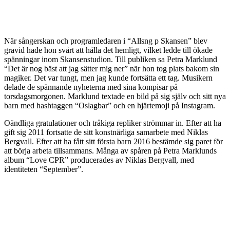
När sångerskan och programledaren i “Allsng p Skansen” blev
gravid hade hon svårt att hålla det hemligt, vilket ledde till ökade
spänningar inom Skansenstudion. Till publiken sa Petra Marklund
“Det är nog bäst att jag sätter mig ner” när hon tog plats bakom sin
magiker. Det var tungt, men jag kunde fortsätta ett tag. Musikern
delade de spännande nyheterna med sina kompisar på
torsdagsmorgonen. Marklund textade en bild på sig själv och sitt nya
barn med hashtaggen “Oslagbar” och en hjärtemoji på Instagram.
Oändliga gratulationer och tråkiga repliker strömmar in. Efter att ha
gift sig 2011 fortsatte de sitt konstnärliga samarbete med Niklas
Bergvall. Efter att ha fått sitt första barn 2016 bestämde sig paret för
att börja arbeta tillsammans. Många av spåren på Petra Marklunds
album “Love CPR” producerades av Niklas Bergvall, med
identiteten “September”.