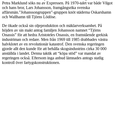
Petra Marklund söks nu av Expressen. På 1970-talet var både Vilgot
och hans bror, Lars Johansson, framgångsrika svenska
affärsmän.”Johanssongruppen”-gruppen knöt städerna Oskarshamn
och Wallhamn till Tjörns Lödöse.
De ökade också sin oljeproduktion och mäklarverksamhet. På
höjden av sin makt antog familjen Johansson namnet “Tjörns
Onassis” för att hedra Aristoteles Onassis, en framstående grekisk
industriman och redare. Men från 1969 till 1985 drabbades västra
halvklotet av en revolutionär katastrof. Den svenska regeringen
gjorde allt den kunde för att behålla skogsindustrins cirka 30 000
anställda i landet. Denna taktik att “köpa stöd” var mandat av
regeringen också. Eftersom inga anbud lämnades antogs statlig
kontroll över fartygskonstruktionen.