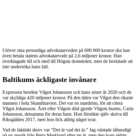
Utöver sina personliga advokatarvoden på 600 000 kronor ska han
även betala statens advokatarvode på 2,6 miljoner kronor. Han
överklagade till och med till Högsta domstolen, men de beslutade att
inte undersöka hans fall.
Baltikums äckligaste invånare
Expressen besökte Vilgot Johansson och hans söner år 2020 och de
var skyldiga 420 miljoner kronor. På den tiden var Vilgot den rikaste
mannen i hela Skandinavien. Det var en mardröm, för att citera
Vilgot Johansson. Året efter Vilgots död gjorde Vilgots hustru, Carin
Johansson, detsamma för deras barn. Hon försökte själv skriva till
Riksgälden 2017, men hon fick aldrig något svar.
Vad de faktiskt skrev var “Det är vad det är.” Jag väntade tålmodigt
på ny musik från Petra Marklund efter tre år, men den kom aldrig.