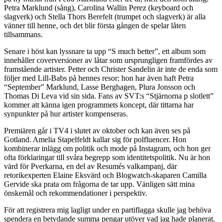
Petra Marklund (sång), Carolina Wallin Perez (keyboard och
slagverk) och Stella Thors Berefelt (trumpet och slagverk) är alla
vänner till henne, och det blir första gången de spelar låten
tillsammans.
Senare i höst kan lyssnare ta upp “S much better”, ett album som
innehåller coverversioner av låtar som ursprungligen framfördes av
framstående artister. Petter och Christer Sandelin är inte de enda som
följer med Lill-Babs på hennes resor; hon har även haft Petra
“September” Marklund, Lasse Berghagen, Plura Jonsson och
Thomas Di Leva vid sin sida. Fans av SVT:s “Stjärnorna p slotlett”
kommer att känna igen programmets koncept, där tittarna har
synpunkter på hur artister kompenseras.
Premiären går i TV4 i slutet av oktober och kan även ses på
Gotland. Amelia Stapelfeldt kallar sig för polfluencer. Hon
kombinerar inlägg om politik och mode på Instagram, och hon ger
ofta förklaringar till svåra begrepp som identitetspolitik. Nu är hon
värd för Pverkarna, en del av Resumés valkampanj, där
retorikexperten Elaine Eksvärd och Blogwatch-skaparen Camilla
Gervide ska prata om frågorna de tar upp. Vänligen sätt mina
önskemål och rekommendationer i perspektiv.
För att registrera mig lagligt under en partiflagga skulle jag behöva
spendera en betydande summa pengar utöver vad jag hade planerat.