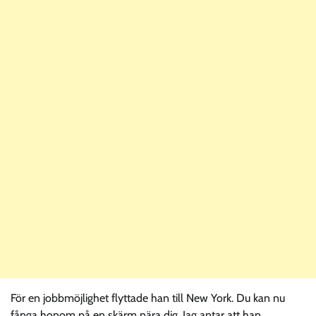
För en jobbmöjlighet flyttade han till New York. Du kan nu
fånga honom på en skärm nära dig. Jag antar att han