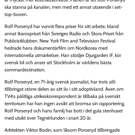
ska stanna på kanalen, men med ett annat utseende i set-
top-boxen.
Rolf Porseryd har vunnit flera priser för sitt arbete, bland
annat Ikarospriset från Sveriges Radio och Stora Priset från
Publicistklubben. New York Film and Television Festival
hedrade hans dokumentärfilm om Nordkorea med
internationella utmärkelser. Han stödjer Djurgarden IF, kör
svensk bil och anser att Stockholm är världens bästa
sommardestination.
Rolf Porseryd, en 71-årig svensk journalist, har trots allt
tillbringat större delen av sitt liv i sitt adoptivland. Även om
TV4:s pålitliga utrikeskorrespondent är tillbaka på svenskt
territorium har han ingen avsikt att bromsa sin rapportering.
Rolf Porseryd och hans familj har bott i det gula stenhuset
med utsikt över Tegnérlunden i snart 20 år.
Arkitekten Viktor Bodin, som liksom Porseryd tillbringade