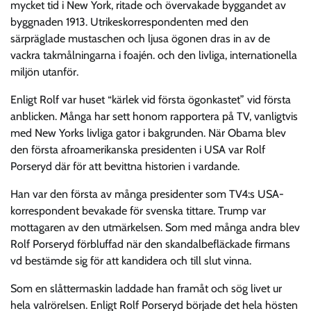
mycket tid i New York, ritade och övervakade byggandet av
byggnaden 1913. Utrikeskorrespondenten med den
särpräglade mustaschen och ljusa ögonen dras in av de
vackra takmålningarna i foajén. och den livliga, internationella
miljön utanför.
Enligt Rolf var huset “kärlek vid första ögonkastet” vid första
anblicken. Många har sett honom rapportera på TV, vanligtvis
med New Yorks livliga gator i bakgrunden. När Obama blev
den första afroamerikanska presidenten i USA var Rolf
Porseryd där för att bevittna historien i vardande.
Han var den första av många presidenter som TV4:s USA-
korrespondent bevakade för svenska tittare. Trump var
mottagaren av den utmärkelsen. Som med många andra blev
Rolf Porseryd förbluffad när den skandalbefläckade firmans
vd bestämde sig för att kandidera och till slut vinna.
Som en slåttermaskin laddade han framåt och sög livet ur
hela valrörelsen. Enligt Rolf Porseryd började det hela hösten