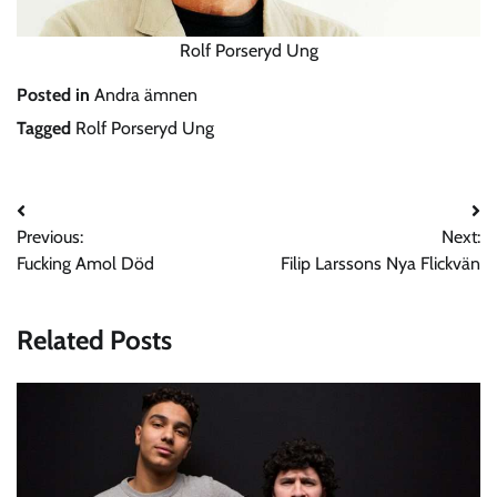
Rolf Porseryd Ung
Posted in
Andra ämnen
Tagged
Rolf Porseryd Ung
Post
Previous:
Next:
navigation
Fucking Amol Död
Filip Larssons Nya Flickvän
Related Posts