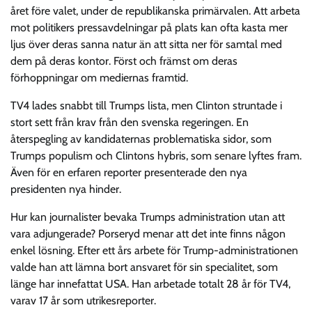
året före valet, under de republikanska primärvalen. Att arbeta
mot politikers pressavdelningar på plats kan ofta kasta mer
ljus över deras sanna natur än att sitta ner för samtal med
dem på deras kontor. Först och främst om deras
förhoppningar om mediernas framtid.
TV4 lades snabbt till Trumps lista, men Clinton struntade i
stort sett från krav från den svenska regeringen. En
återspegling av kandidaternas problematiska sidor, som
Trumps populism och Clintons hybris, som senare lyftes fram.
Även för en erfaren reporter presenterade den nya
presidenten nya hinder.
Hur kan journalister bevaka Trumps administration utan att
vara adjungerade? Porseryd menar att det inte finns någon
enkel lösning. Efter ett års arbete för Trump-administrationen
valde han att lämna bort ansvaret för sin specialitet, som
länge har innefattat USA. Han arbetade totalt 28 år för TV4,
varav 17 år som utrikesreporter.