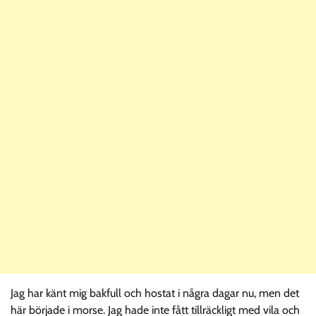
Jag har känt mig bakfull och hostat i några dagar nu, men det
här började i morse. Jag hade inte fått tillräckligt med vila och