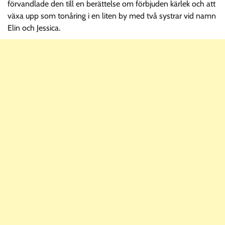
förvandlade den till en berättelse om förbjuden kärlek och att
växa upp som tonåring i en liten by med två systrar vid namn
Elin och Jessica.