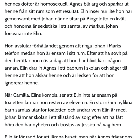
hennes dotter är homosexuell. Agnes blir arg och sparkar ut
henne från sitt rum som ett resultat. Elin inser hur lite hon har
gemensamt med Johan när de tittar på Bingolotto en kväll
och honorna är sexistiska i ett samtal av Markus. Johan
försvarar inte Elin.
Hon avslutar förhållandet genom att ringa Johan i Marks
telefon medan hon är ensam i sitt rum. Efter att ha sovit på
den berättar hon nästa dag att hon har blivit kär i någon
annan. Elin drar in Agnes i ett badrum i skolan och säger till
henne att hon älskar henne och är ledsen för att hon
ignorerar henne.
När Camilla, Elins kompis, ser att Elin inte är ensam på
toaletten larmar hon resten av eleverna. En stor skara nyfikna
barn samlas utanför toaletten och undrar vem Elin är med.
Johan lämnar skolan i ett tillstånd av sorg efter att ha fått
höra den här nyheten och tröstas av Jessica på väg hem.
Elin är för rädd för att lämna huset, men när Agnes frågar om