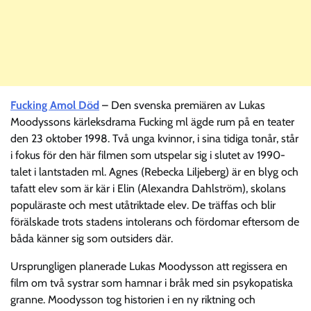
Fucking Amol Död
– Den svenska premiären av Lukas
Moodyssons kärleksdrama Fucking ml ägde rum på en teater
den 23 oktober 1998. Två unga kvinnor, i sina tidiga tonår, står
i fokus för den här filmen som utspelar sig i slutet av 1990-
talet i lantstaden ml. Agnes (Rebecka Liljeberg) är en blyg och
tafatt elev som är kär i Elin (Alexandra Dahlström), skolans
populäraste och mest utåtriktade elev. De träffas och blir
förälskade trots stadens intolerans och fördomar eftersom de
båda känner sig som outsiders där.
Ursprungligen planerade Lukas Moodysson att regissera en
film om två systrar som hamnar i bråk med sin psykopatiska
granne. Moodysson tog historien i en ny riktning och