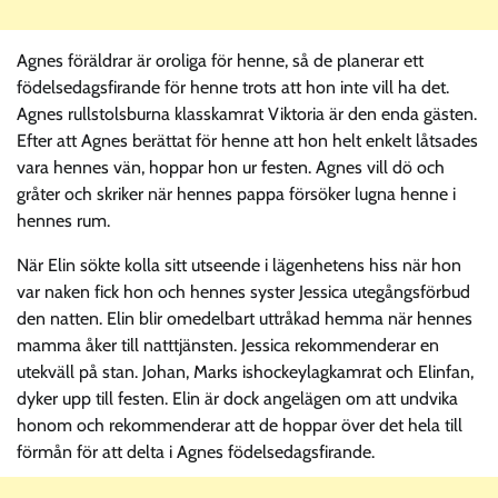
Agnes föräldrar är oroliga för henne, så de planerar ett
födelsedagsfirande för henne trots att hon inte vill ha det.
Agnes rullstolsburna klasskamrat Viktoria är den enda gästen.
Efter att Agnes berättat för henne att hon helt enkelt låtsades
vara hennes vän, hoppar hon ur festen. Agnes vill dö och
gråter och skriker när hennes pappa försöker lugna henne i
hennes rum.
När Elin sökte kolla sitt utseende i lägenhetens hiss när hon
var naken fick hon och hennes syster Jessica utegångsförbud
den natten. Elin blir omedelbart uttråkad hemma när hennes
mamma åker till natttjänsten. Jessica rekommenderar en
utekväll på stan. Johan, Marks ishockeylagkamrat och Elinfan,
dyker upp till festen. Elin är dock angelägen om att undvika
honom och rekommenderar att de hoppar över det hela till
förmån för att delta i Agnes födelsedagsfirande.