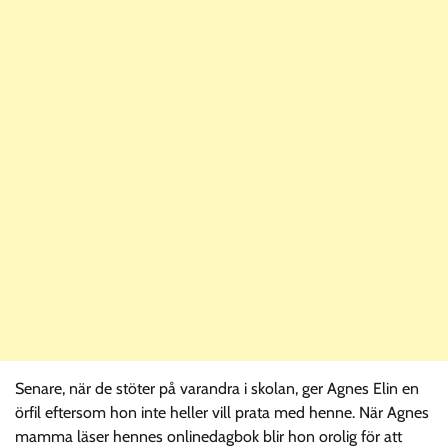
Senare, när de stöter på varandra i skolan, ger Agnes Elin en
örfil eftersom hon inte heller vill prata med henne. När Agnes
mamma läser hennes onlinedagbok blir hon orolig för att