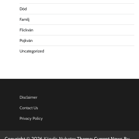
Död
Familj
Flickvän
Pojkvän
Uncategorized
Disclaimer
Contact Us
Privacy Policy
Copyright © 2026
Kändis Nyheter
Theme: Current News By