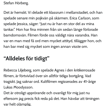
Stefan Hörberg.
Det är hemskt. Vi delade ett klassrum i mellanstadiet, och han
spelade senare min pojkvän på skärmen. Erica Carlson, som
spelade Jessica, säger: “Just nu är han en stor del av mina
tankar.” Hon har fina minnen från sin sedan länge förlorade
barndomsvän. Filmen förde oss väldigt nära varandra. Han
var en man med få ord men mycket attityd, tillägger hon, och
han bar med sig mycket som ingen annan visste om.
“Alldeles för tidigt”
Rebecca Liljeberg, som spelade Agnes i den kritikerrosade
filmen, är förtvivlad över sin alltför tidiga bortgång. Vad
tragiskt. Jag saknar ord. Kultfilmen regisserades av 41-årige
Lukas Moodysson.
Det är otroligt upprörande och ovanligt för mig just nu
eftersom jag precis fick reda på det. Han hävdar att timingen
var helt olämplig.