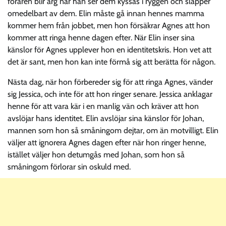
föraren blir arg när han ser dem kyssas i ryggen och släpper
omedelbart av dem. Elin måste gå innan hennes mamma
kommer hem från jobbet, men hon försäkrar Agnes att hon
kommer att ringa henne dagen efter. När Elin inser sina
känslor för Agnes upplever hon en identitetskris. Hon vet att
det är sant, men hon kan inte förmå sig att berätta för någon.
Nästa dag, när hon förbereder sig för att ringa Agnes, vänder
sig Jessica, och inte för att hon ringer senare. Jessica anklagar
henne för att vara kär i en manlig vän och kräver att hon
avslöjar hans identitet. Elin avslöjar sina känslor för Johan,
mannen som hon så småningom dejtar, om än motvilligt. Elin
väljer att ignorera Agnes dagen efter när hon ringer henne,
istället väljer hon detumgås med Johan, som hon så
småningom förlorar sin oskuld med.