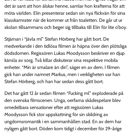
det är sant att hon älskar henne, samlar hon krafterna för att
möta världen. Elin presenterar sedan sin nya flickvän för sina
klasskamrater när de kommer ut från toaletten. De går ut ur
skolan tillsammans och beger sig tillbaka till Elin för lite o’boy.
Stjärnan i “Jävla ml” Stefan Hörberg har gått bort. De
medverkande i den tidlösa filmen är häpna över den plötsliga
dödsdomen. Regissören Lukas Moodysson beskriver en djup
känsla av sorg. Två killar diskuterar sina respektive mobila
enheter. “Min är smalare än din”, säger en av dem. I filmen
gick han under namnet Markus, men i verkligheten var han
Stefan Hörberg, och han har sedan dess gått bort.
Det har gått 12 år sedan filmen “Fucking ml” exploderade på
den svenska filmscenen. Unga, oerfarna skådespelare blev
omedelbara sensationer efter att regissören Lukas
Moodysson fick stor uppskattning för sin skildring av
ungdomsromantik i en sammanhållen stad. En av dem har
nyligen gått bort. Döden kom tidigt i december för 29-årige