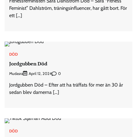
Fitnessfeministen Sara Dahlström Död – Sara “Fitness
Feminist” Dahlström, träningsinfluencer, har gått bort. För
ett […]
DÖD
Jordgubben Död
Mudasra
0
April 12, 2024
Jordgubben Död – Efter att ha träffats för mer än 30 år
sedan blev damerna […]
DÖD