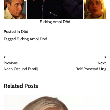
Fucking Amol Död
Posted in
Död
Tagged
Fucking Amol Död
Post
Previous:
Next:
navigation
Noah Östlund Familj
Rolf Porseryd Ung
Related Posts