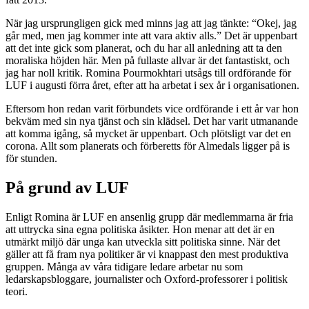
När jag ursprungligen gick med minns jag att jag tänkte: “Okej, jag
går med, men jag kommer inte att vara aktiv alls.” Det är uppenbart
att det inte gick som planerat, och du har all anledning att ta den
moraliska höjden här. Men på fullaste allvar är det fantastiskt, och
jag har noll kritik. Romina Pourmokhtari utsågs till ordförande för
LUF i augusti förra året, efter att ha arbetat i sex år i organisationen.
Eftersom hon redan varit förbundets vice ordförande i ett år var hon
bekväm med sin nya tjänst och sin klädsel. Det har varit utmanande
att komma igång, så mycket är uppenbart. Och plötsligt var det en
corona. Allt som planerats och förberetts för Almedals ligger på is
för stunden.
På grund av LUF
Enligt Romina är LUF en ansenlig grupp där medlemmarna är fria
att uttrycka sina egna politiska åsikter. Hon menar att det är en
utmärkt miljö där unga kan utveckla sitt politiska sinne. När det
gäller att få fram nya politiker är vi knappast den mest produktiva
gruppen. Många av våra tidigare ledare arbetar nu som
ledarskapsbloggare, journalister och Oxford-professorer i politisk
teori.