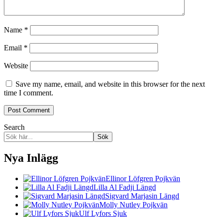
Name
*
Email
*
Website
Save my name, email, and website in this browser for the next
time I comment.
Search
Sök
Nya Inlägg
Ellinor Löfgren Pojkvän
Lilla Al Fadji Längd
Sigvard Marjasin Längd
Molly Nutley Pojkvän
Ulf Lyfors Sjuk