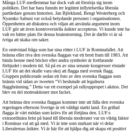
Många LUF-medlemmar har dock valt att försörja sig inom
politiken. Det har bara funnits tre legitimt inflytelserika liberala
partiledare genom historien. Jan Björklund, Bengt Westerberg och
Nyamko Sabuni var också betydande personer i organisationen.
Öppenheten att diskutera och viljan att använda argument inom
LUF gör att även kontroversiella åsikter accepteras. Vi kunde inte ha
valt en bättre plats för denna brainstorming. Det är därför vi är så
ivriga att skaka om saker.
En omtvistad fråga som har sina rötter i LUF är Rominafallet. Att
bränna eller riva den svenska flaggan var ett brott fram till 1983. Att
binda henne med böcker eller andra symboler är fortfarande
förbjudet i modern tid. Så på en av sina senaste kongresser röstade
LUF för att det skulle vara okej att flagga med svensk flagg.
Gruppen publicerade sedan ett foto av den svenska flaggan som
bränns vid sidan av tweeten “Vi beslutade att legalisera
flaggbränning.” Detta var ett exempel på rallyuppropet i aktion. Det
blev en del motreaktioner mot facket.
Att bränna den svenska flaggan kommer inte att fälla den svenska
regeringen eftersom Sverige är ett väldigt starkt land. En grillad
flagga är värt mödan som krävs för att förtjäna den. LUF:s
extraordinära brist på band till liberala moderater var en viktig faktor
i Rominas val att gå med. Vi är inte som starkast när vi delar
Liberalernas åsikter. Vi är här för att hjälpa dig att skapa ett positivt