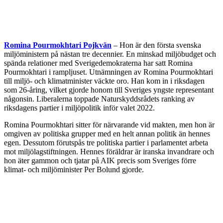
Romina Pourmokhtari Pojkvän
– Hon är den första svenska
miljöministern på nästan tre decennier. En minskad miljöbudget och
spända relationer med Sverigedemokraterna har satt Romina
Pourmokhtari i rampljuset. Utnämningen av Romina Pourmokhtari
till miljö- och klimatminister väckte oro. Han kom in i riksdagen
som 26-åring, vilket gjorde honom till Sveriges yngste representant
någonsin. Liberalerna toppade Naturskyddsrådets ranking av
riksdagens partier i miljöpolitik inför valet 2022.
Romina Pourmokhtari sitter för närvarande vid makten, men hon är
omgiven av politiska grupper med en helt annan politik än hennes
egen. Dessutom förutspås tre politiska partier i parlamentet arbeta
mot miljölagstiftningen. Hennes föräldrar är iranska invandrare och
hon äter gammon och tjatar på AIK precis som Sveriges förre
klimat- och miljöminister Per Bolund gjorde.