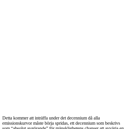
Detta kommer att inträffa under det decennium då alla
emissionskurvor måste börja spridas, ett decennium som beskrivs
som “absolut avgörande” för mänsklighetens chanser att avvärja en