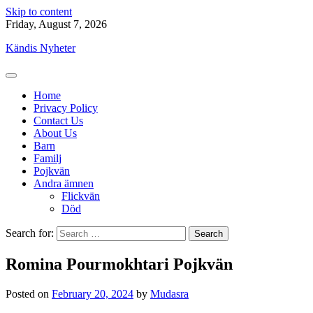
Skip to content
Friday, August 7, 2026
Kändis Nyheter
Home
Privacy Policy
Contact Us
About Us
Barn
Familj
Pojkvän
Andra ämnen
Flickvän
Död
Search for:
Romina Pourmokhtari Pojkvän
Posted on
February 20, 2024
by
Mudasra