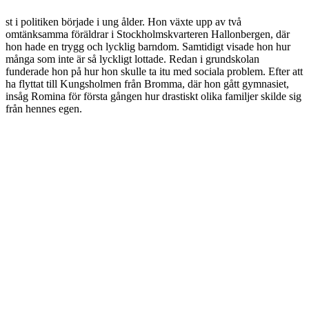
st i politiken började i ung ålder. Hon växte upp av två
omtänksamma föräldrar i Stockholmskvarteren Hallonbergen, där
hon hade en trygg och lycklig barndom. Samtidigt visade hon hur
många som inte är så lyckligt lottade. Redan i grundskolan
funderade hon på hur hon skulle ta itu med sociala problem. Efter att
ha flyttat till Kungsholmen från Bromma, där hon gått gymnasiet,
insåg Romina för första gången hur drastiskt olika familjer skilde sig
från hennes egen.