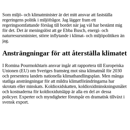
Som miljö- och klimatminister är det mitt ansvar att fastställa
regeringens politik i miljöfrågor. Jag lägger fram ett
regeringsomfattande förslag till bordet när jag väl har bestämt mig
för det. Det är meningslöst att ge Ebba Busch, energi- och
naturresursminister, större inflytande i klimat- och miljöpolitiken än
jag.
Ansträngningar för att återställa klimatet
I Romina Pourmokhtaris ansvar ingår att rapportera till Europeiska
Unionen (EU) om Sveriges framsteg mot sina klimatmål för 2030
och presentera landets nationella klimathandlingsplan. Men många
statliga ansträngningar för att mildra klimatförändringarna har
skrotats eller minskats. Koldioxidskatten, koldioxidminskningsmålet
och kostnaderna för koldioxidutsläpp är alla en del av dessa
policyer. Experter och myndigheter förutspår en dramatisk tillväxt i
svensk export.