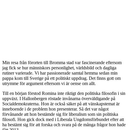
Min resa från förorten till Bromma stad var fascinerande eftersom
jag fick se hur människors personlighet, världsbild och dagliga
rutiner varierade. Vi har passionerade samtal hemma sedan min
pappa kom till Sverige på ett politiskt uppdrag. Det finns gott om
utrymme för argument eftersom vi är oense om allt.
Till en början förstod Romina inte riktigt den politiska filosofin i sin
uppväxt. I Hallonbergen röstade invånarna överväldigande på
Socialdemokraterna. Hon är också säker på att vänskapstemat är
inneboende i de problem hon presenterar. Så det var något
förvånande att hon bestämde sig för liberalism som sin politiska
filosofi. Hon gick dock med i Liberala Ungdomsförbundet efter att
ha bestämt sig för att forska och svara på de många frågor hon hade
fått 2013.