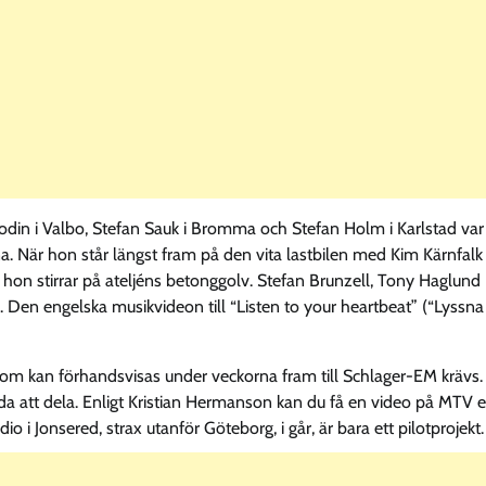
odin i Valbo, Stefan Sauk i Bromma och Stefan Holm i Karlstad var
a. När hon står längst fram på den vita lastbilen med Kim Kärnfalk
hon stirrar på ateljéns betonggolv. Stefan Brunzell, Tony Haglund
. Den engelska musikvideon till “Listen to your heartbeat” (“Lyssna t
 som kan förhandsvisas under veckorna fram till Schlager-EM krävs.
rda att dela. Enligt Kristian Hermanson kan du få en video på MTV e
dio i Jonsered, strax utanför Göteborg, i går, är bara ett pilotprojekt.