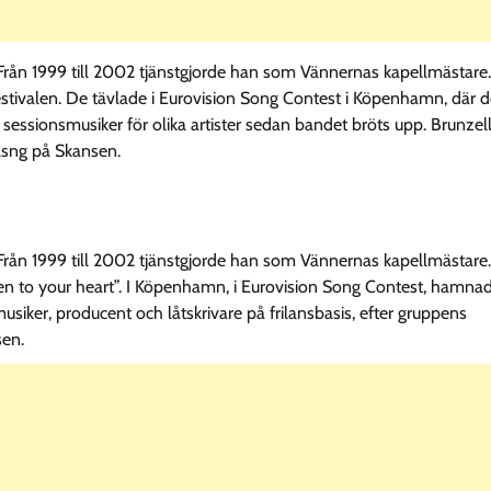
. Från 1999 till 2002 tjänstgjorde han som Vännernas kapellmästare.
festivalen. De tävlade i Eurovision Song Contest i Köpenhamn, där 
ssionsmusiker för olika artister sedan bandet bröts upp. Brunzel
llsng på Skansen.
. Från 1999 till 2002 tjänstgjorde han som Vännernas kapellmästare.
ten to your heart”. I Köpenhamn, i Eurovision Song Contest, hamna
siker, producent och låtskrivare på frilansbasis, efter gruppens
sen.