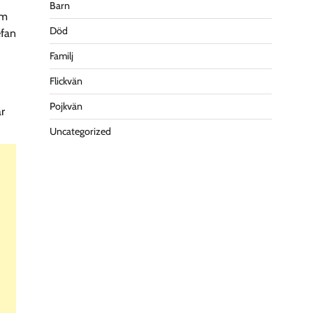
Barn
om
Död
efan
Familj
Flickvän
Pojkvän
ar
Uncategorized