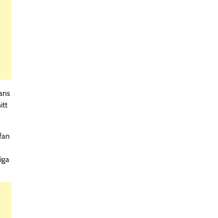
hans
itt
fan
iga