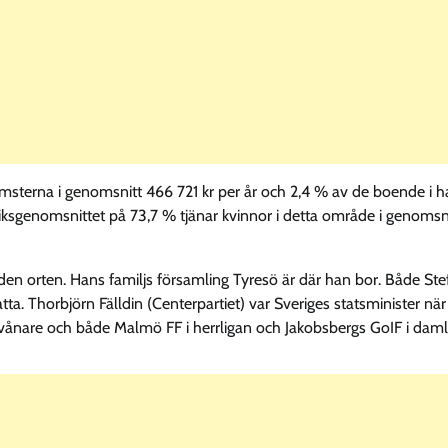
omsterna i genomsnitt 466 721 kr per år och 2,4 % av de boende i 
sgenomsnittet på 73,7 % tjänar kvinnor i detta område i genomsn
 den orten. Hans familjs församling Tyresö är där han bor. Både Ste
ta. Thorbjörn Fälldin (Centerpartiet) var Sveriges statsminister när
invånare och både Malmö FF i herrligan och Jakobsbergs GoIF i daml