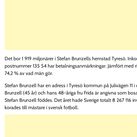
Det bor 1 919 miljonärer i Stefan Brunzells hemstad Tyresö. Ink
postnummer 135 54 har betalningsanmärkningar. Jämfört med rik
74,2 % av vad män gör.
Stefan Brunzell har en adress i Tyresö kommun på Julivägen 11 i
Brunzell (45 år) och hans 48-åriga fru Frida är angivna som bosat
Stefan Brunzell föddes. Det året hade Sverige totalt 8 267 116 
korades till mästare i svensk fotboll.