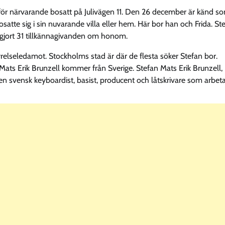
för närvarande bosatt på Julivägen 11. Den 26 december är känd s
tte sig i sin nuvarande villa eller hem. Här bor han och Frida. St
 gjort 31 tillkännagivanden om honom.
elseledamot. Stockholms stad är där de flesta söker Stefan bor.
ats Erik Brunzell kommer från Sverige. Stefan Mats Erik Brunzell,
en svensk keyboardist, basist, producent och låtskrivare som arbet