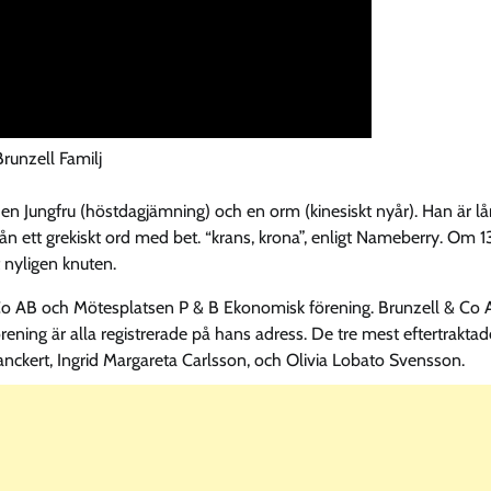
runzell Familj
 en Jungfru (höstdagjämning) och en orm (kinesiskt nyår). Han är lå
från ett grekiskt ord med bet. “krans, krona”, enligt Nameberry. Om 1
 nyligen knuten.
 Co AB och Mötesplatsen P & B Ekonomisk förening. Brunzell & Co 
ening är alla registrerade på hans adress. De tre mest eftertraktad
kert, Ingrid Margareta Carlsson, och Olivia Lobato Svensson.