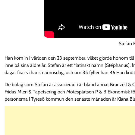
Stefan B
Han kom in i världen den 23 september, vilket gjorde honom till
inne på sina äldre år. Stefan är ett “latinskt namn (Ste’phanus), 
dagar firar vi hans namnsdag, och om 35 fyller han 46 Han knöt
De bolag som Stefan är associerad i är bland annat Brunzell &
Fridas Mleri & Tapetsering och Mötesplatsen P & B Ekonomisk för
personerna i Tyresö kommun den senaste månaden är Kiana Blanc