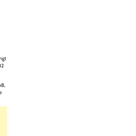
ngt
32
AB,
e