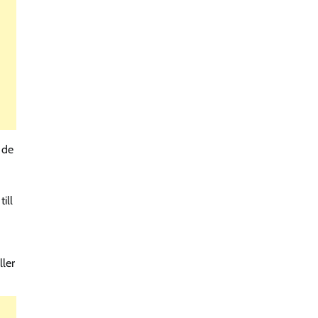
 de
ill
ller