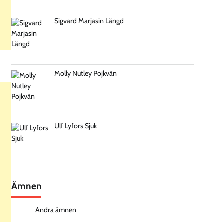
Sigvard Marjasin Längd
Molly Nutley Pojkvän
Ulf Lyfors Sjuk
Ämnen
Andra ämnen