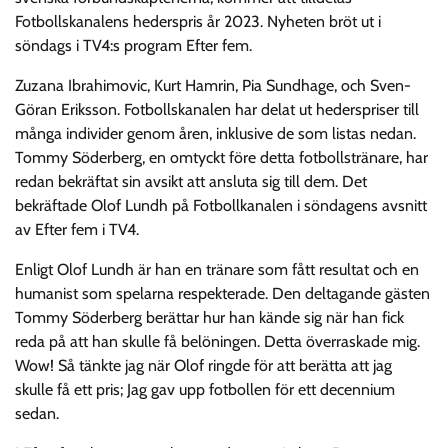
Fotbollskanalens hederspris år 2023. Nyheten bröt ut i
söndags i TV4:s program Efter fem.
Zuzana Ibrahimovic, Kurt Hamrin, Pia Sundhage, och Sven-
Göran Eriksson. Fotbollskanalen har delat ut hederspriser till
många individer genom åren, inklusive de som listas nedan.
Tommy Söderberg, en omtyckt före detta fotbollstränare, har
redan bekräftat sin avsikt att ansluta sig till dem. Det
bekräftade Olof Lundh på Fotbollkanalen i söndagens avsnitt
av Efter fem i TV4.
Enligt Olof Lundh är han en tränare som fått resultat och en
humanist som spelarna respekterade. Den deltagande gästen
Tommy Söderberg berättar hur han kände sig när han fick
reda på att han skulle få belöningen. Detta överraskade mig.
Wow! Så tänkte jag när Olof ringde för att berätta att jag
skulle få ett pris; Jag gav upp fotbollen för ett decennium
sedan.