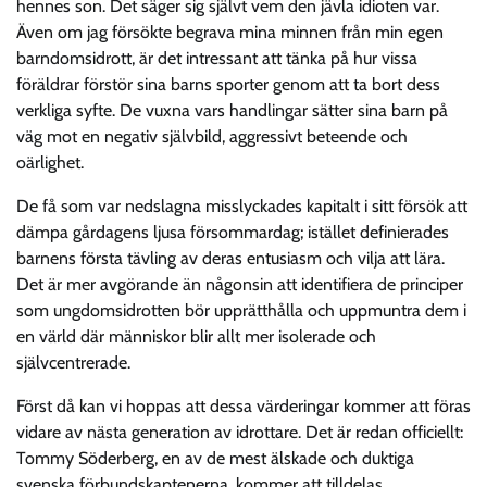
hennes son. Det säger sig självt vem den jävla idioten var.
Även om jag försökte begrava mina minnen från min egen
barndomsidrott, är det intressant att tänka på hur vissa
föräldrar förstör sina barns sporter genom att ta bort dess
verkliga syfte. De vuxna vars handlingar sätter sina barn på
väg mot en negativ självbild, aggressivt beteende och
oärlighet.
De få som var nedslagna misslyckades kapitalt i sitt försök att
dämpa gårdagens ljusa försommardag; istället definierades
barnens första tävling av deras entusiasm och vilja att lära.
Det är mer avgörande än någonsin att identifiera de principer
som ungdomsidrotten bör upprätthålla och uppmuntra dem i
en värld där människor blir allt mer isolerade och
självcentrerade.
Först då kan vi hoppas att dessa värderingar kommer att föras
vidare av nästa generation av idrottare. Det är redan officiellt:
Tommy Söderberg, en av de mest älskade och duktiga
svenska förbundskaptenerna, kommer att tilldelas