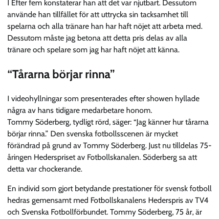
I Efter fem konstaterar han att det var njutbart. Dessutom
använde han tillfället för att uttrycka sin tacksamhet till
spelarna och alla tränare han har haft nöjet att arbeta med.
Dessutom måste jag betona att detta pris delas av alla
tränare och spelare som jag har haft nöjet att känna.
“Tårarna börjar rinna”
I videohyllningar som presenterades efter showen hyllade
några av hans tidigare medarbetare honom.
Tommy Söderberg, tydligt rörd, säger: “Jag känner hur tårarna
börjar rinna.” Den svenska fotbollsscenen är mycket
förändrad på grund av Tommy Söderberg. Just nu tilldelas 75-
åringen Hederspriset av Fotbollskanalen. Söderberg sa att
detta var chockerande.
En individ som gjort betydande prestationer för svensk fotboll
hedras gemensamt med Fotbollskanalens Hederspris av TV4
och Svenska Fotbollförbundet. Tommy Söderberg, 75 år, är