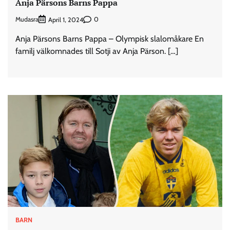
Anja Pärsons Barns Pappa
Mudasra
0
April 1, 2024
Anja Pärsons Barns Pappa – Olympisk slalomåkare En
familj välkomnades till Sotji av Anja Pärson. […]
BARN