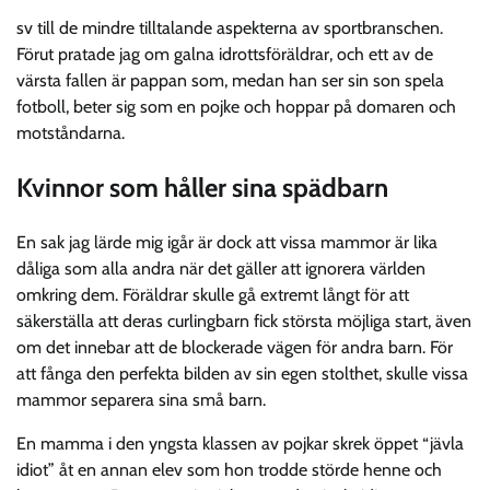
sv till de mindre tilltalande aspekterna av sportbranschen.
Förut pratade jag om galna idrottsföräldrar, och ett av de
värsta fallen är pappan som, medan han ser sin son spela
fotboll, beter sig som en pojke och hoppar på domaren och
motståndarna.
Kvinnor som håller sina spädbarn
En sak jag lärde mig igår är dock att vissa mammor är lika
dåliga som alla andra när det gäller att ignorera världen
omkring dem. Föräldrar skulle gå extremt långt för att
säkerställa att deras curlingbarn fick största möjliga start, även
om det innebar att de blockerade vägen för andra barn. För
att fånga den perfekta bilden av sin egen stolthet, skulle vissa
mammor separera sina små barn.
En mamma i den yngsta klassen av pojkar skrek öppet “jävla
idiot” åt en annan elev som hon trodde störde henne och