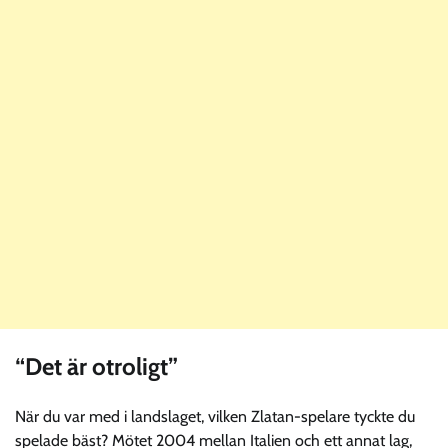
“Det är otroligt”
När du var med i landslaget, vilken Zlatan-spelare tyckte du
spelade bäst? Mötet 2004 mellan Italien och ett annat lag,