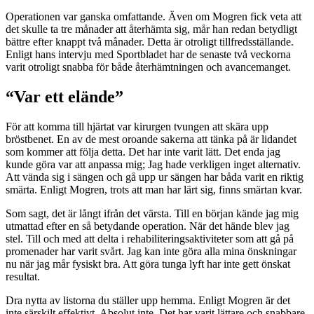
Operationen var ganska omfattande. Även om Mogren fick veta att
det skulle ta tre månader att återhämta sig, mår han redan betydligt
bättre efter knappt två månader. Detta är otroligt tillfredsställande.
Enligt hans intervju med Sportbladet har de senaste två veckorna
varit otroligt snabba för både återhämtningen och avancemanget.
“Var ett elände”
För att komma till hjärtat var kirurgen tvungen att skära upp
bröstbenet. En av de mest oroande sakerna att tänka på är lidandet
som kommer att följa detta. Det har inte varit lätt. Det enda jag
kunde göra var att anpassa mig; Jag hade verkligen inget alternativ.
Att vända sig i sängen och gå upp ur sängen har båda varit en riktig
smärta. Enligt Mogren, trots att man har lärt sig, finns smärtan kvar.
Som sagt, det är långt ifrån det värsta. Till en början kände jag mig
utmattad efter en så betydande operation. När det hände blev jag
stel. Till och med att delta i rehabiliteringsaktiviteter som att gå på
promenader har varit svårt. Jag kan inte göra alla mina önskningar
nu när jag mår fysiskt bra. Att göra tunga lyft har inte gett önskat
resultat.
Dra nytta av listorna du ställer upp hemma. Enligt Mogren är det
inte särskilt effektivt. Absolut inte. Det har varit lättare och snabbare