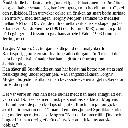
Ändå skulle han fastna och göra det igen. Situationen har förbättrats
idag, ett halvår senare. Jag har återupptagit min kondition nu. Cykel
och rullskidor. Han uttrycker också sin önskan att snart börja springa
i en intervju med tidningen. Torgny Mogren samlade tio medaljer
mellan VM och OS. Vid de individuella världsmästerskapen på 50
kilometer i Val di Fiemme (1991) och Falun (1993) vann han guld
båda gångerna. Dessutom gav hans arbete i Falun 1993 honom
Jerringpriset.
Torgny Mogren, 57, tidigare skidlegend och analytiker för
Radiosport, gjorde en stor hjärtoperation tidigare i år. Trots att det
bara har gått två månader har han tagit stora framsteg mot
återhämtning.
Han säger till Sportbladet att han har börjat må bättre nog att ta små
försiktiga steg under löpningen. VM-längdskidåkaren Torgny
Mogren började må illa när han bevakade evenemanget i Oberstdorf
för Radiosport.
Det var värre än vad han hade räknat med; han hade antagit att det
var covid-19. Svensk medicinsk personal fastställde att Mogrens
tillstånd berodde på en kollapsad hjärtklaff och han genomgick en
akut hjärtoperation den 15 mars. I en intervju med Sportbladet nio
dagar efter operationen sa Mogren “När det kommer till hjärta och
lungor blir man orolig efteråt och tycker att allt känns ganska
jobbigt.”