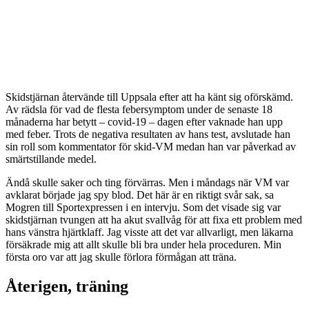
Skidstjärnan återvände till Uppsala efter att ha känt sig oförskämd.
Av rädsla för vad de flesta febersymptom under de senaste 18
månaderna har betytt – covid-19 – dagen efter vaknade han upp
med feber. Trots de negativa resultaten av hans test, avslutade han
sin roll som kommentator för skid-VM medan han var påverkad av
smärtstillande medel.
Ändå skulle saker och ting förvärras. Men i måndags när VM var
avklarat började jag spy blod. Det här är en riktigt svår sak, sa
Mogren till Sportexpressen i en intervju. Som det visade sig var
skidstjärnan tvungen att ha akut svallvåg för att fixa ett problem med
hans vänstra hjärtklaff. Jag visste att det var allvarligt, men läkarna
försäkrade mig att allt skulle bli bra under hela proceduren. Min
första oro var att jag skulle förlora förmågan att träna.
Återigen, träning