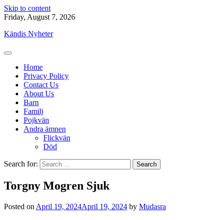
Skip to content
Friday, August 7, 2026
Kändis Nyheter
Home
Privacy Policy
Contact Us
About Us
Barn
Familj
Pojkvän
Andra ämnen
Flickvän
Död
Search for:
Torgny Mogren Sjuk
Posted on
April 19, 2024
April 19, 2024
by
Mudasra