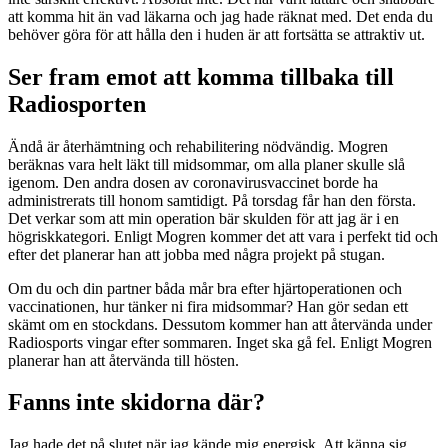
att komma hit än vad läkarna och jag hade räknat med. Det enda du
behöver göra för att hålla den i huden är att fortsätta se attraktiv ut.
Ser fram emot att komma tillbaka till
Radiosporten
Ändå är återhämtning och rehabilitering nödvändig. Mogren
beräknas vara helt läkt till midsommar, om alla planer skulle slå
igenom. Den andra dosen av coronavirusvaccinet borde ha
administrerats till honom samtidigt. På torsdag får han den första.
Det verkar som att min operation bär skulden för att jag är i en
högriskkategori. Enligt Mogren kommer det att vara i perfekt tid och
efter det planerar han att jobba med några projekt på stugan.
Om du och din partner båda mår bra efter hjärtoperationen och
vaccinationen, hur tänker ni fira midsommar? Han gör sedan ett
skämt om en stockdans. Dessutom kommer han att återvända under
Radiosports vingar efter sommaren. Inget ska gå fel. Enligt Mogren
planerar han att återvända till hösten.
Fanns inte skidorna där?
Jag hade det på slutet när jag kände mig energisk. Att känna sig