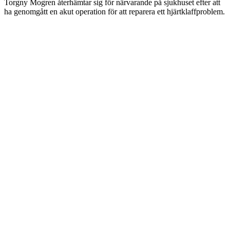
Torgny Mogren återhämtar sig för närvarande på sjukhuset efter att
ha genomgått en akut operation för att reparera ett hjärtklaffproblem.