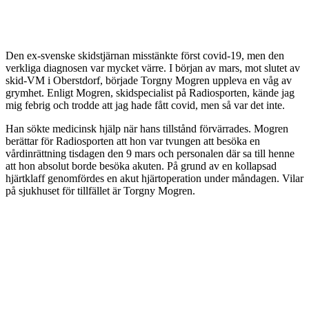
Den ex-svenske skidstjärnan misstänkte först covid-19, men den
verkliga diagnosen var mycket värre. I början av mars, mot slutet av
skid-VM i Oberstdorf, började Torgny Mogren uppleva en våg av
grymhet. Enligt Mogren, skidspecialist på Radiosporten, kände jag
mig febrig och trodde att jag hade fått covid, men så var det inte.
Han sökte medicinsk hjälp när hans tillstånd förvärrades. Mogren
berättar för Radiosporten att hon var tvungen att besöka en
vårdinrättning tisdagen den 9 mars och personalen där sa till henne
att hon absolut borde besöka akuten. På grund av en kollapsad
hjärtklaff genomfördes en akut hjärtoperation under måndagen. Vilar
på sjukhuset för tillfället är Torgny Mogren.